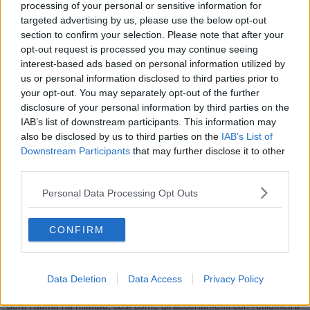
processing of your personal or sensitive information for
due auto poco lontano, all’altezza di
via XX Settembre-Ponte
degli Alpini
ma che poi uno dei coinvolti aveva tentato di darsi alla
targeted advertising by us, please use the below opt-out
fuga. Si trattava appunto del 36enne straniero che all’arrivo della
section to confirm your selection. Please note that after your
pattuglia sarebbe apparso in evidente stato di alterazione
opt-out request is processed you may continue seeing
psicofisica.
interest-based ads based on personal information utilized by
us or personal information disclosed to third parties prior to
your opt-out. You may separately opt-out of the further
disclosure of your personal information by third parties on the
IAB’s list of downstream participants. This information may
L’uomo, dopo aver ripetutamente offeso e minacciato le altre
also be disclosed by us to third parties on the
IAB’s List of
persone coinvolte insistendo in particolare nei confronti di due
Downstream Participants
that may further disclose it to other
donne, avrebbe colpito con la testa il vetro dello sportello posteriore
sinistro della loro vettura mandandolo in frantumi
third parties.
. Alla richiesta degli agenti si è rifiutato di declinare le proprie
Personal Data Processing Opt Outs
generalità e comunque di fornire qualsivoglia tipo di documento,
continuando a gridare, agitarsi e a battere la testa sull'asfalto tanto
che dalle finestre si sono affacciate numerose persone, alcune
CONFIRM
delle quali sono scese in strada.
L’uomo è stato bloccato e accompagnato presso il Comando di
Porta a Prato per l’identificazione. Gli agenti hanno chiesto anche
Data Deletion
Data Access
Privacy Policy
l'intervento di personale sanitario del 118 per le cure mediche che
però l’uomo ha rifiutato, così come gli accertamenti con l'etilometro