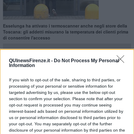
Esselunga ha attivato i termoscanner anche negli store della
Toscana: gli addetti misurano la temperatura dei clienti prima
di consentire l'accesso
QUInewsFirenze.it -
Do Not Process My Personal
Information
FIRENZE —
I clienti in attesa di effettuare la spesa si sono visti
If you wish to opt-out of the sale, sharing to third parties, or
misurare la temperatura corporea all'ingresso del supermercato. A
processing of your personal or sensitive information for
segnalare la presenza dei termometri sono stati alcuni clienti di
targeted advertising by us, please use the below opt-out
Esselunga che ha attivato gli scanner anche in Toscana.
section to confirm your selection. Please note that after your
QuiNews ha contattato Esselunga che ha confermato "Siamo partiti
opt-out request is processed you may continue seeing
lunedì negli store di Lombardia e Piemonte e di conseguenza
interest-based ads based on personal information utilized by
abbiamo esteso la misura preventiva anche nelle altre regioni. Si
us or personal information disclosed to third parties prior to
tratta di un provvedimento pensato diversi giorni fa per il quale ci
your opt-out. You may separately opt-out of the further
siamo preparati rifornendoci della strumentazione necessaria per
disclosure of your personal information by third parties on the
avviare i controlli. Esselunga ha attivato fin da subito tutte le misure