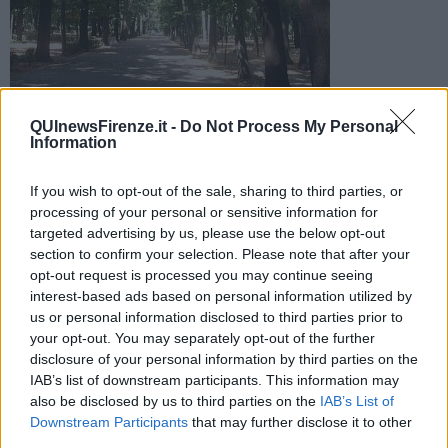
QUInewsFirenze.it -
Do Not Process My Personal
Information
La municipale ha effettuato 212 accertamenti cogliendo sul
fatto alcune persone sprovviste di una motivazione per
circolare nel periodo di emergenza
If you wish to opt-out of the sale, sharing to third parties, or
processing of your personal or sensitive information for
targeted advertising by us, please use the below opt-out
section to confirm your selection. Please note that after your
opt-out request is processed you may continue seeing
interest-based ads based on personal information utilized by
FIRENZE —
La polizia municipale impegnata nei controlli per il
us or personal information disclosed to third parties prior to
rispetto delle misure previste dal DPCM per il contenimento della
your opt-out. You may separately opt-out of the further
diffusione del Covid-19 ha effettuato 212 accertamenti fra veicoli in
disclosure of your personal information by third parties on the
transito fermati e persone a piedi controllate.
IAB’s list of downstream participants. This information may
In piazza Puccini gli agenti hanno intercettato un cittadino indiano in
also be disclosed by us to third parties on the
IAB’s List of
bicicletta che arrivava da via Rocca Tedalda e voleva andare,
Downstream Participants
that may further disclose it to other
senza giustificato motivo, al mercato delle Cascine.
third parties.