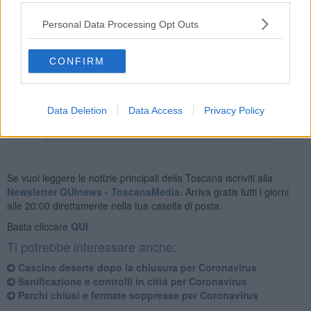
Personal Data Processing Opt Outs
Il secondo denunciato, un 56enne italiano, è stato fermato
CONFIRM
proveniente in via del Filarete. Arrivava dal Galluzzo per prendere
una bottiglia di alcol a casa di un’amica.
Data Deletion
Data Access
Privacy Policy
Se vuoi leggere le notizie principali della Toscana iscriviti alla
Newsletter QUInews - ToscanaMedia.
Arriva gratis tutti i giorni
alle 20:00 direttamente nella tua casella di posta.
Basta cliccare
QUI
Ti potrebbe interessare anche:
Cascine deserte dopo la chiusura per Coronavirus
Sanificazione e controlli in città per Coronavirus
Parchi chiusi e fermate soppresse per Coronavirus