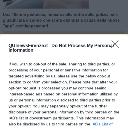
Una 19enne pistoiese, fermata nella notte dalla polizia, si è
giustificata dicendo che si era distratta a causa della nuova
"app" acchiappamostri
QUInewsFirenze.it -
Do Not Process My Personal
Information
FIRENZE —
Hanno forse pensato ad un ubriaco alla guida i
If you wish to opt-out of the sale, sharing to third parties, or
poliziotti di pattuglia che stanotte intorno alle tre hanno fermato
processing of your personal or sensitive information for
un'auto che
procedeva contromano in viale Gori
, alla periferia
targeted advertising by us, please use the below opt-out
nord-ovest di Firenze. Quando però si sono avvicinati all'abitacolo,
section to confirm your selection. Please note that after your
hanno visto due luci: erano i cellulari di
due giovani intenti a
opt-out request is processed you may continue seeing
giocare a "Pokemon Go"
, la nuova applicazione per smartphone
interest-based ads based on personal information utilized by
che consiste in una sorte di cacia al mostro virtuale per le strade
us or personal information disclosed to third parties prior to
delle città.
your opt-out. You may separately opt-out of the further
"Scusate, cercavo i Pokemon" ha ammesso con candore
disclosure of your personal information by third parties on the
disarmante la persona alla guida, una
19enne neopatentata
IAB’s list of downstream participants. This information may
originaria di Pistoia
, spiegando di essersi distratta menyre con il
also be disclosed by us to third parties on the
IAB’s List of
fratello era alla ricerca dei mostriciattoli.