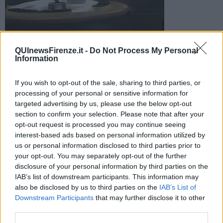
Foto facebook Comitato Cittadini Attivi San Jacopino
QUInewsFirenze.it -
Do Not Process My Personal
Information
A segnalare la presenza di un gruppo di persone rumorose in
piena notte sono stati i residenti. Alla fine a terra bottiglie di
vetro e sporcizia
If you wish to opt-out of the sale, sharing to third parties, or
processing of your personal or sensitive information for
targeted advertising by us, please use the below opt-out
section to confirm your selection. Please note that after your
opt-out request is processed you may continue seeing
interest-based ads based on personal information utilized by
FIRENZE —
us or personal information disclosed to third parties prior to
your opt-out. You may separately opt-out of the further
Un altro episodio di
inciviltà
da annotare nell'elenco di quelli
disclosure of your personal information by third parties on the
segnalati nel quartiere fiorentino di San Jacopino.
IAB’s list of downstream participants. This information may
also be disclosed by us to third parties on the
IAB’s List of
Downstream Participants
that may further disclose it to other
third parties.
Stavolta, secondo quanto segnalato dal Comitato Cittadini Attivi, a