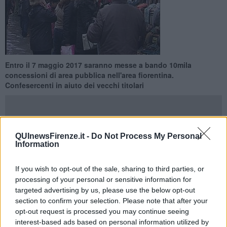
Entro il 7 maggio 2017 saranno messe a bando 10mila
concessioni di area pubblica nell'area fiorentina.
Confesercenti in aiuto dei vecchi titolari
QUInewsFirenze.it -
Do Not Process My Personal
Information
FIRENZE —
Entro un anno si compirà una vera e prorpia
rivoluzione nel settore del commercio ambulante a seguito
dell'applicazione della direttiva europea Bolkestein sulle
If you wish to opt-out of the sale, sharing to third parties, or
liberalizzazioni.
processing of your personal or sensitive information for
targeted advertising by us, please use the below opt-out
Le 3.252 imprese dell'area fiorentina, il 20 per cento del commercio
section to confirm your selection. Please note that after your
al dettaglio, dovranno giocare una partita cruciale. Tuttavia,
opt-out request is processed you may continue seeing
seguendo le linee guida stabilite dall'Anci per i bandi che i Comuni
interest-based ads based on personal information utilized by
dovranno emanare per riassegnare le concessioni, in realtà