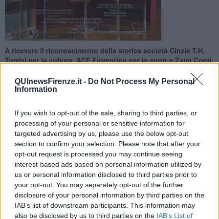
A ricevere il riconoscimento della storica società Cinzia T.H.
Torrini per la cultura, ACF Fiorentina per lo sport e Zaira Conti
per il terzo settore
QUInewsFirenze.it -
Do Not Process My Personal
Information
If you wish to opt-out of the sale, sharing to third parties, or
processing of your personal or sensitive information for
FIRENZE —
Nel Salone dei 500 di Palazzo Vecchio in occasione
targeted advertising by us, please use the below opt-out
del 224 anno dalla fondazione della Società di San Giovanni
section to confirm your selection. Please note that after your
Battista avviene la consegna del Premio Bel San Giovanni.
opt-out request is processed you may continue seeing
L'appuntamento è aperto al pubblico a partire dalle 17 e 30.
interest-based ads based on personal information utilized by
us or personal information disclosed to third parties prior to
Il riconoscimento nel 2020 è assegnato a Zaira Conti per il terzo
your opt-out. You may separately opt-out of the further
settore, Cinzia T.H.Torrini per la cultura, ACF Fiorentina per lo
sport. Mons. Timoty Verdon presenta una conferenza sul tema
disclosure of your personal information by third parties on the
“San Giovanni ‘un vole inganni” il Battista e l’arte a Firenze.
IAB’s list of downstream participants. This information may
I premi sono realizzati dalla Bottega Orafa Paolo Penko.
also be disclosed by us to third parties on the
IAB’s List of