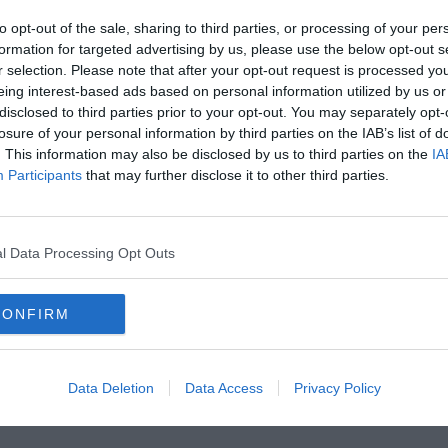
to opt-out of the sale, sharing to third parties, or processing of your per
formation for targeted advertising by us, please use the below opt-out s
r selection. Please note that after your opt-out request is processed y
eing interest-based ads based on personal information utilized by us or
disclosed to third parties prior to your opt-out. You may separately opt-
oscana iscriviti alla
Newsletter QUInews - ToscanaMedia.
losure of your personal information by third parties on the IAB’s list of
amente nella tua casella di posta.
. This information may also be disclosed by us to third parties on the
IA
Participants
that may further disclose it to other third parties.
te'
l Data Processing Opt Outs
e di Ashley
e
CONFIRM
en
careggi
rapporto sessuale
dna
capo giuseppe
creazzo
Data Deletion
Data Access
Privacy Policy