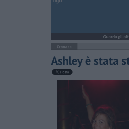
figli
Cronaca
Ashley è stata s