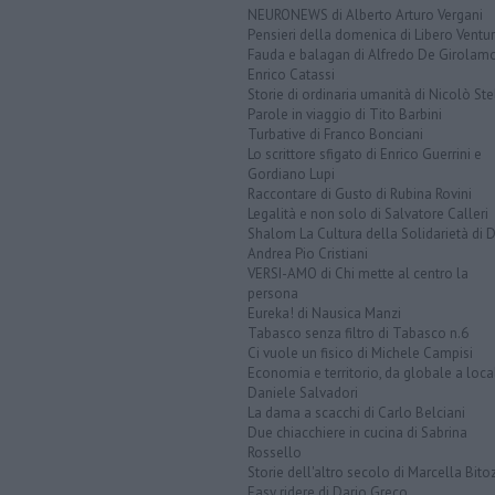
NEURONEWS di Alberto Arturo Vergani
Pensieri della domenica di Libero Ventur
Fauda e balagan di Alfredo De Girolam
Enrico Catassi
Storie di ordinaria umanità di Nicolò Ste
Parole in viaggio di Tito Barbini
Turbative di Franco Bonciani
Lo scrittore sfigato di Enrico Guerrini e
Gordiano Lupi
Raccontare di Gusto di Rubina Rovini
Legalità e non solo di Salvatore Calleri
Shalom La Cultura della Solidarietà di 
Andrea Pio Cristiani
VERSI-AMO di Chi mette al centro la
persona
Eureka! di Nausica Manzi
Tabasco senza filtro di Tabasco n.6
Ci vuole un fisico di Michele Campisi
Economia e territorio, da globale a loca
Daniele Salvadori
La dama a scacchi di Carlo Belciani
Due chiacchiere in cucina di Sabrina
Rossello
Storie dell'altro secolo di Marcella Bito
Easy ridere di Dario Greco