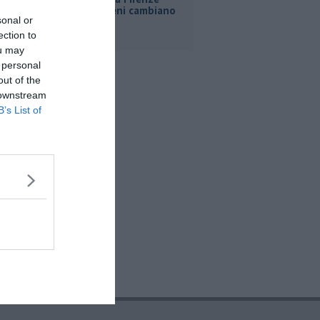
Roma, i treni cambiano
sonal or
orario
ection to
ou may
 personal
out of the
 downstream
B’s List of