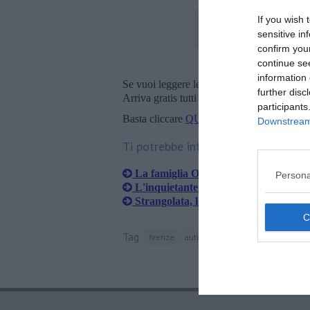
If you wish 
sensitive in
confirm you
continue se
information 
Se vuoi leggere le notizie principali della T
further disc
Arriva gratis tutti i giorni alle 20:00 dirett
participants
Basta cliccare
QUI
Downstream 
Ti potrebbe interessare anche:
La famiglia Olsen 'Un dolore strazian
Persona
L'inquietante scritta vicino al porton
Strangolata, l'alibi del fidanzato regg
Tag
firenze
autopsia
mary-kate e ashley ols