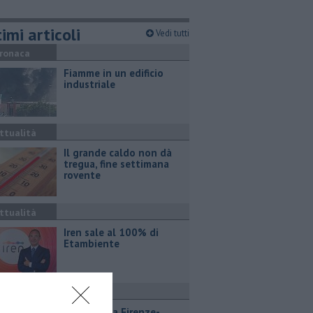
imi articoli
Vedi tutti
ronaca
Fiamme in un edificio
industriale
ttualità
Il grande caldo non dà
tregua, fine settimana
rovente
ttualità
Iren sale al 100% di
Etambiente
ttualità
Lavori sulla Firenze-