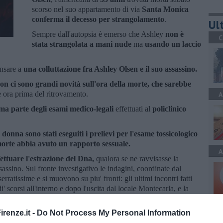
scorso nel suo appartamento di via
Santa Monica
conferma il decesso per strangolamento
.
Ult
Sempre dall'autopsia è emerso che Ashley
non è
C
stata strangolata a mani nude
ma
usando un laccio
nsare a
una colluttazione fra Ashley Olsen e il suo assassino.
on ci sono grandi novità sull'ora della morte, che sarebbe
e ora prima del ritrovamento.
A
ima parte degli esami medico-legali
effettuati al
policlinico
 donna sono stati eseguiti i prelievi per l'esame tossicologico
orte abbia avuto un rapporto sessuale.
A
fettuare l'estrazione del Dna,
qualora se ne ravvisasse la
sassino. Sul fronte investigativo le indagini, coordinate dal
atissime e si muovono su piu' fronti: gli ultimi incontri fatti
i' scorsi all'interno e dopo l'uscita dal locale Montecarla, e la
 staccato dal mattino di venerdi', il giorno precedente al
A
. Ma anche dall'analisi dei filmati ripresi dalle telecamere
renze.it -
Do Not Process My Personal Information
.