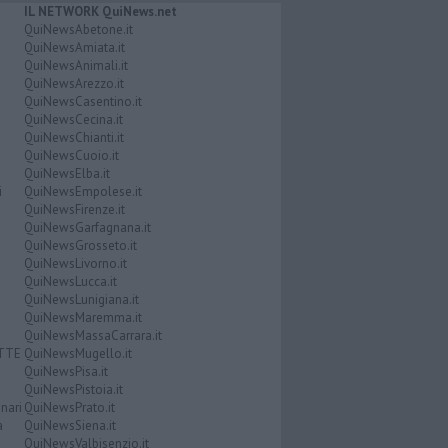
IL NETWORK QuiNews.net
QuiNewsAbetone.it
QuiNewsAmiata.it
QuiNewsAnimali.it
QuiNewsArezzo.it
QuiNewsCasentino.it
QuiNewsCecina.it
QuiNewsChianti.it
QuiNewsCuoio.it
QuiNewsElba.it
i
QuiNewsEmpolese.it
QuiNewsFirenze.it
QuiNewsGarfagnana.it
QuiNewsGrosseto.it
QuiNewsLivorno.it
QuiNewsLucca.it
QuiNewsLunigiana.it
QuiNewsMaremma.it
QuiNewsMassaCarrara.it
ATTE
QuiNewsMugello.it
QuiNewsPisa.it
QuiNewsPistoia.it
nari
QuiNewsPrato.it
a
QuiNewsSiena.it
QuiNewsValbisenzio.it