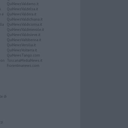
QuiNewsValdarno.it
i
QuiNewsValdelsa.it
o e
QuiNewsValdera.it
QuiNewsValdichiana.it
lla
QuiNewsValdicornia.it
QuiNewsValdinievole.it
QuiNewsValdisieve.it
QuiNewsValtiberina.it
QuiNewsVersilia.it
QuiNewsVolterra.it
QuiNewsTango.com
Don
ToscanaMediaNews.it
Fiorentinanews.com
le di
zzi