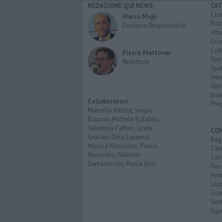
REDAZIONE QUI NEWS
CAT
Cro
Marco Migli
Poli
Direttore Responsabile
Attu
Eco
Cult
Pietro Mattonai
Spo
Redattore
Spet
Inte
Opi
Imp
Collaboratori
Pro
Marcella Bitozzi, Sergio
Braccini, Michele Bufalino,
Valentina Caffieri, Linda
CO
Giuliani, Dina Laurenzi,
Bagn
Monica Nocciolini, Paolo
Cal
Nocentini, Gabriele
Cam
Santarnecchi, Paola Silvi.
Fies
Fire
Last
Scan
Sest
Sig