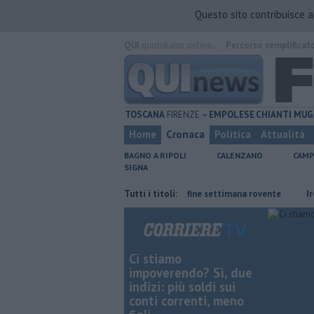
Questo sito contribuisce 
QUI
quotidiano online.
Percorso semplificat
TOSCANA
FIRENZE
EMPOLESE
CHIANTI
MUG
Home
Cronaca
Politica
Attualità
BAGNO A RIPOLI
CALENZANO
CAMP
SIGNA
e
Il grande caldo non dà tregua, fine settimana rovente
Tutti i titoli:
Iren sale
Ci stiamo
impoverendo? Sì, due
indizi: più soldi sui
conti correnti, meno