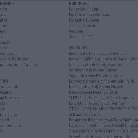
EGORIE
RUBRICHE
naca
Le notizie di oggi
tica
Più Letti della settimana
alità
Più Letti del mese
nomia
Archivio Notizie
ura
Persone
rt
Toscani in TV
tacoli
rviste
QUI BLOG
nion Leader
Incontri d'arte di Riccardo Ferrucci
rese & Professioni
Racconti della domenica di Marco Celat
grammazione Cinema
Disincantato di Adolfo Santoro
Sorridendo di Nicola Belcari
Vignaioli e vini di Nadio Stronchi
MUNI
Le pregiate penne di Pierantonio Pardi
o a Ripoli
Pagine allegre di Gianni Micheli
enzano
Psico-cose di Federica Giusti
pi Bisenzio
VI PRESENTO I MIEI... di Dino Fiumalbi
ole
Le stelle di Astrea di Edit Permay
nze
STORIE VISPE MA NON TROPPO DISTR
ra a Signa
di Dario Dal Canto
dicci
Progettare il benessere di Erica Fiumalbi
o Fiorentino
La Toscana della birra di Davide Cappan
na
Cose strane e posti assurdi di Blue Lam
Storielba di Alessandro Canestrelli