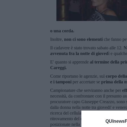
o una corda.
Inoltre,
non ci sono elementi
che fanno pe
Il cadavere è stato trovato sabato alle 12.
N
avvenuta fra la notte di gioved
ì e qualch
E' quanto si apprende
al termine della pr
Careggi.
Come riportano le agenzie, sul
corpo della
e i tamponi
per accertare se
prima della m
Campionature che serviranno anche per
ef
necessità, da confrontare con il presunto as
procuratore capo Giuseppe Creazzo, sono serr
dalla donna nella notte tra giovedi' e venerd
ricerca del cellulare della donna che risulta
ritrovamento del cadavere e che non si trova
QUInewsFi
posizionate nella zona dove Ashley viveva