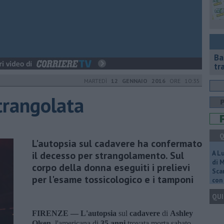
Ba
tr
MARTEDÌ
12 GENNAIO 2016
ORE 10:35
trangolata
Q
L'autopsia sul cadavere ha confermato
il decesso per strangolamento. Sul
A L
di 
corpo della donna eseguiti i prelievi
Scar
per l'esame tossicologico e i tamponi
con 
QUI
FIRENZE —
L'autopsia
sul
cadavere
di
Ashley
Olsen
, l'americana di
35 anni
trovata morta sabato