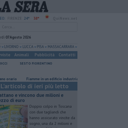
24°
38°
EO:
FIRENZE
QuiNews.net
rdì
07 Agosto 2026
O
LIVORNO
LUCCA
PISA
MASSA CARRARA
rviste
Animali
Pubblicità
Contatti
DICCI
SESTO FIORENTINO
io
Fiamme in un edificio industriale
Il grande caldo non dà tregua
L'articolo di ieri più letto
attano e vincono due milioni e
zzo di euro
Doppio colpo in Toscana
con due tagliandi che
hanno assicurato vincite da
sogno, una da 2 milioni e