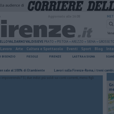
alla audience di
o
Aggiornato alle 16:08
MET
Vene
ELLO
VALDARNO
VALDISIEVE
PRATO
PISTOIA
AREZZO
SIENA
GROSSET
Lavoro
Arte
Cultura e Spettacolo
Eventi
Sport
Blog
Inte
I BISENZIO
FIESOLE
FIRENZE
LASTRA A SIGNA
SCAN
 al 100% di Etambiente
Lavori sulla Firenze-Roma, i treni cambiano orar
Gr
me