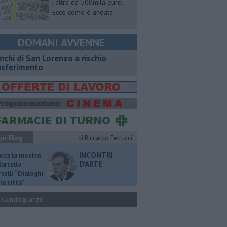
l'altra da 500mila euro.
Ecco come è andata
DOMANI AVVENNE
nchi di San Lorenzo a rischio
asferimento
ui Blog
di Riccardo Ferrucci
INCONTRI
ucca la mostra
D'ARTE
Marcello
selli “Dialoghi
la città"
Condoglianze