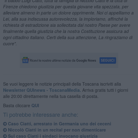
"Il babbo Luigi Ciatti, tutta la famiglia di Niccolò Ciatti e la città di
Firenze chiedono giustizia per questa giovane vita spezzata, per
alleviare almeno in parte un dolore opprimente. Noi ci appelliamo a
Lei, alla sua indiscussa autorevolezza, la imploriamo, affinché la
richiesta di estradizione sia sollecitata dal nostro Paese per avere
finalmente quella giustizia che la nostra Costituzione assicura ad
ogni cittadino italiano. Certi della sua attenzione, La ringraziamo di
cuore".
Se vuoi leggere le notizie principali della Toscana iscriviti alla
Newsletter QUInews - ToscanaMedia.
Arriva gratis tutti i giorni
alle 20:00 direttamente nella tua casella di posta.
Basta cliccare
QUI
Ti potrebbe interessare anche:
Caso Ciatti, arrestato in Germania uno dei ceceni
Niccolò Ciatti in un recital per non dimenticare
Sul caso Ciatti i sindaci invocano giustizia