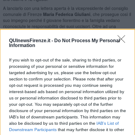
A lanciarlo con una lettera aperta è la vicepresidente del consiglio
comunale di Firenze
Maria Federica Giuliani
, che prosegue così il
suo impegno perché il giovane fiorentino e la famiglia vedano
riconosciute le responsabilità dei suoi uccisori. Oltre ad una
comunicazione in consiglio lo scorso febbraio, la vicepresidente
aveva infatti fatto approvare dall'assemblea cittadina nel 2017 una
QUInewsFirenze.it -
Do Not Process My Personal
risoluzione per chiedere giustizia per Niccolò. Ed ecco di seguito il
Information
testo della lettera in versione integrale.
If you wish to opt-out of the sale, sharing to third parties, or
processing of your personal or sensitive information for
targeted advertising by us, please use the below opt-out
"Illustrissimo Presidente Draghi, da Firenze Le inviamo il nostro
section to confirm your selection. Please note that after your
accorato appello, vogliamo giustizia per il nostro concittadino
opt-out request is processed you may continue seeing
Niccolò Ciatti, ucciso il 12 agosto del 2017 a Lloret de Mar in
interest-based ads based on personal information utilized by
Spagna, a soli ventidue anni".
us or personal information disclosed to third parties prior to
"Nei giorni scorsi infatti è stato arrestato della polizia federale
your opt-out. You may separately opt-out of the further
tedesca, al confine tra Francia e Germania, Rassoul Bissoultanov il
disclosure of your personal information by third parties on the
ceceno principale indagato per l'omicidio di Niccolò Ciatti, picchiato
IAB’s list of downstream participants. This information may
a morte l'11 Agosto 2017 in mezzo alla pista di una discoteca di
also be disclosed by us to third parties on the
IAB’s List of
Lloret de Mar. A picchiare con una violenza inaudita, tre bulli
Downstream Participants
that may further disclose it to other
ceceni, che lo hanno ucciso con colpi da lottatori di MMA. Botte e