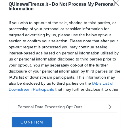
dalla rosticceria Giuliano di via Ponte alle Mosse - spiega Simone
QUInewsFirenze.it -
Do Not Process My Personal
Information
portavoce del Comitato - abbiamo coinvolto anche giovani dei
quartieri formando una squadra di circa 25 volontari".
If you wish to opt-out of the sale, sharing to third parties, or
Nelle ultime settimane il Comitato molto attivo nel centro storico ha
processing of your personal or sensitive information for
distribuito mascherine autoprodotte e pasti caldi ai senzatetto ma si
targeted advertising by us, please use the below opt-out
è attivato anche per la raccolta di giocattoli usati che sono stati
section to confirm your selection. Please note that after your
rigenerati per poi essere distribuiti ai bambini delle famiglie in
opt-out request is processed you may continue seeing
difficoltà economica per la crisi da Covid.
interest-based ads based on personal information utilized by
us or personal information disclosed to third parties prior to
your opt-out. You may separately opt-out of the further
disclosure of your personal information by third parties on the
IAB’s list of downstream participants. This information may
also be disclosed by us to third parties on the
IAB’s List of
Downstream Participants
that may further disclose it to other
third parties.
Personal Data Processing Opt Outs
CONFIRM