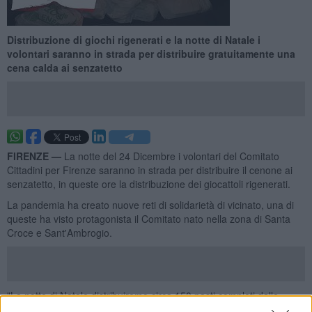
Distribuzione di giochi rigenerati e la notte di Natale i
volontari saranno in strada per distribuire gratuitamente una
cena calda ai senzatetto
FIRENZE —
La notte del 24 Dicembre i volontari del Comitato
Cittadini per Firenze saranno in strada per distribuire il cenone ai
senzatetto, in queste ore la distribuzione dei giocattoli rigenerati.
La pandemia ha creato nuove reti di solidarietà di vicinato, una di
queste ha visto protagonista il Comitato nato nella zona di Santa
Croce e Sant'Ambrogio.
"La notte di Natale distribuiremo circa 150 pasti completi dalle
lasagne al panettone, tutti confezionati in monoporzioni ed offerti