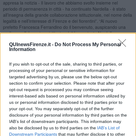
appresa la notizia - Il lavoro che abbiamo svolto insieme nel
periodo di permanenza in città - ha continuato Nardella - è stato
all’insegna della grande collaborazione istituzionale, nel nome della
legalità e nell’interesse di Firenze e dei fiorentini”. “Al nuovo
prefetto Francesca Ferrandino do il benvenuto, auspicando una
proficua collaborazione istituzionale” ha aggiunto Nardella.
QUInewsFirenze.it -
Do Not Process My Personal
Information
Ferrandino
è nata a Napoli, coniugata con un figlio, è in possesso
If you wish to opt-out of the sale, sharing to third parties, or
del diploma di laurea in Giurisprudenza. Entrata nella carriera
processing of your personal or sensitive information for
prefettizia nell'Aprile del 1989, alla
Prefettura di Milano
, dove,
targeted advertising by us, please use the below opt-out
addetta all'Ufficio di Gabinetto, ha disimpegnato le funzioni
section to confirm your selection. Please note that after your
connesse al "Comitato metropolitano" e quelle di responsabile
opt-out request is processed you may continue seeing
dell'Ufficio Affari Comunali e Provinciali. Da Febbraio 1993 ha
interest-based ads based on personal information utilized by
lavorato presso la
Prefettura di Savona
, dove ha svolto le funzioni
di dirigente dell'Ufficio Depenalizzazione. Da Maggio 1994 è stata
us or personal information disclosed to third parties prior to
destinata alla
Prefettura di Genova
ed ha diretto, in qualità di
your opt-out. You may separately opt-out of the further
responsabile, l'Ufficio Affari concernenti le Autonomie Locali,
disclosure of your personal information by third parties on the
nonché l'Ufficio Sfratti.
Di nuovo a Milano
dal 1996 oltre le funzioni
IAB’s list of downstream participants. This information may
di
responsabile dell'Ufficio Sfratti
e dell'Ufficio Affari concernenti
also be disclosed by us to third parties on the
IAB’s List of
le Autonomie Locali, ha svolto l'incarico di Vice Dirigente dell'Ufficio
Downstream Participants
that may further disclose it to other