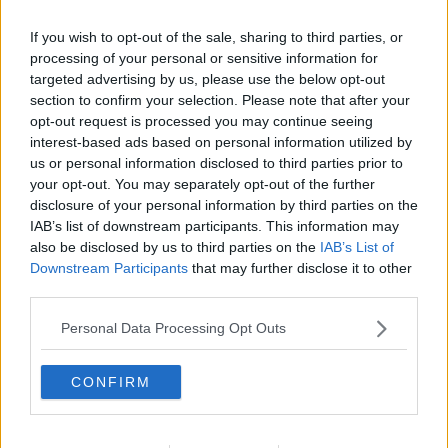
Nell’inchiesta, coordinata dalla procura del capoluogo toscano, è
stata determinante l’individuazione dei prestanome campani a cui
If you wish to opt-out of the sale, sharing to third parties, or
erano intestate le società fittizie su cui venivano scaricati i costi, fra
processing of your personal or sensitive information for
cui un’intera famiglia che si è definita "prestanome di professione" e
targeted advertising by us, please use the below opt-out
un pensionato napoletano di 82 anni che risultava amministratore
section to confirm your selection. Please note that after your
di aziende con fatturati a sei zeri.
opt-out request is processed you may continue seeing
interest-based ads based on personal information utilized by
us or personal information disclosed to third parties prior to
your opt-out. You may separately opt-out of the further
In pratica l'organizzazione aveva costruito una piramide societaria
disclosure of your personal information by third parties on the
al cui vertice c’erano le società della coppia di imprenditori
IAB’s list of downstream participants. This information may
vercelleso, marito e moglie, i quali dopo aver vinto appalti per la
also be disclosed by us to third parties on the
IAB’s List of
gestione di magazzini di merce e vari servizi alberghieri in Toscana,
Downstream Participants
that may further disclose it to other
Lazio, Emilia Romagna, Liguria, Piemonte e Valle d'Aosta, li
third parties.
subappaltavano ad altre 7 società create dalla banda e da altre
nove persone indagate che emettevano fatture a carico di oggetti
Personal Data Processing Opt Outs
inesistenti.
Nel corso dell’inchiesta, le Fiamme gialle hanno posto sotto
sequestro preventivo beni mobili e immobili per oltre 42 milioni di
CONFIRM
euro.
Per altri dettagli e il ruolo dei fiorentini guarda in alto il