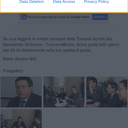
servizio video
Data Deletion
Data Access
Privacy Policy
Se vuoi leggere le notizie principali della Toscana iscriviti alla
Newsletter QUInews - ToscanaMedia.
Arriva gratis tutti i giorni
alle 20:00 direttamente nella tua casella di posta.
Basta cliccare
QUI
Fotogallery