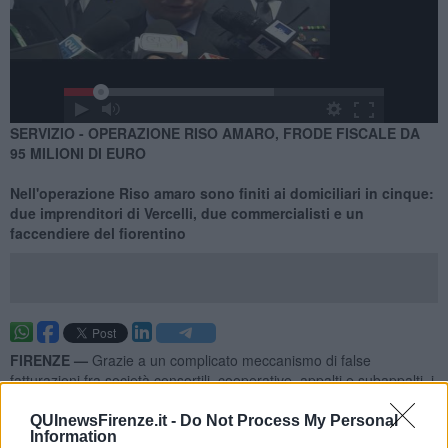
SERVIZIO - OPERAZIONE RISO AMARO, FRODE FISCALE DA
95 MILIONI DI EURO
Nell'operazione Riso amaro sono finiti ai domiciliari in cinque:
due imprenditori di Vercelli, due commercialisti e un
faccendiere del fiorentino
FIRENZE —
Grazie a un complicato meccanismo di false
fatturazioni fra società consortili, cooperative, appalti e subappalti, i
cinque hanno messo insieme una frode fiscale da 95 milioni di
euro, scoperta dalla Guardia di Finanza.
QUInewsFirenze.it -
Do Not Process My Personal
Information