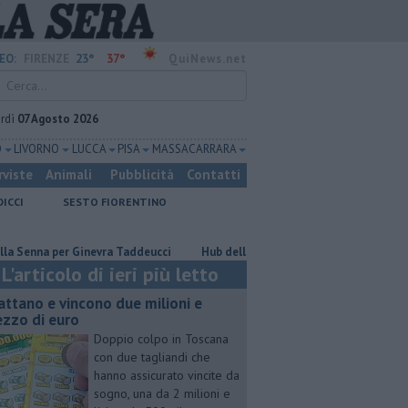
23°
37°
EO:
FIRENZE
QuiNews.net
rdì
07 Agosto 2026
O
LIVORNO
LUCCA
PISA
MASSA CARRARA
rviste
Animali
Pubblicità
Contatti
DICCI
SESTO FIORENTINO
 per Ginevra Taddeucci
Hub delle energie rinnovabili nell'ex deposito En
L'articolo di ieri più letto
attano e vincono due milioni e
zzo di euro
Doppio colpo in Toscana
con due tagliandi che
hanno assicurato vincite da
sogno, una da 2 milioni e