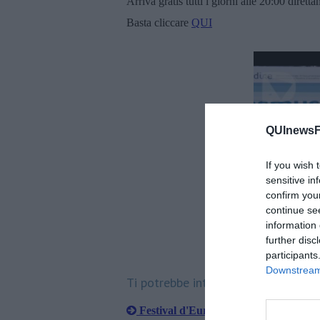
Arriva gratis tutti i giorni alle 20:00 dirett
Basta cliccare
QUI
QUInewsFi
If you wish 
sensitive in
confirm you
continue se
information 
further disc
Fa
participants
Downstream 
Ti potrebbe interessare anche:
Festival d'Europa, si comincia