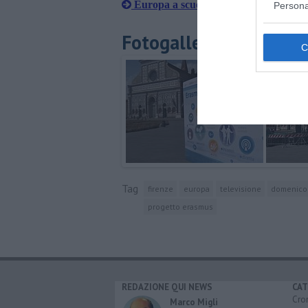
Europa a scuola, i vincitori del conco
Persona
Fotogallery
Tag
firenze
europa
televisione
domenico 
progetto erasmus
REDAZIONE QUI NEWS
CAT
Cro
Marco Migli