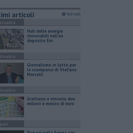
imi articoli
Vedi tutti
ttualità
Hub delle energie
rinnovabili nell'ex
deposito Eni
ttualità
Giornalismo in lutto per
la scomparsa di Stefano
Marcelli
ttualità
Grattano e vincono due
milioni e mezzo di euro
port
Due ori nella Senna per