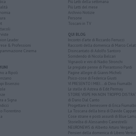
tica
Più Letti della settimana
alità
Più Letti del mese
nomia
Archivio Notizie
ura
Persone
rt
Toscani in TV
tacoli
rviste
QUI BLOG
nion Leader
Incontri d'arte di Riccardo Ferrucci
rese & Professioni
Racconti della domenica di Marco Celat
grammazione Cinema
Disincantato di Adolfo Santoro
Sorridendo di Nicola Belcari
Vignaioli e vini di Nadio Stronchi
MUNI
Le pregiate penne di Pierantonio Pardi
o a Ripoli
Pagine allegre di Gianni Micheli
enzano
Psico-cose di Federica Giusti
pi Bisenzio
VI PRESENTO I MIEI... di Dino Fiumalbi
ole
Le stelle di Astrea di Edit Permay
nze
STORIE VISPE MA NON TROPPO DISTR
ra a Signa
di Dario Dal Canto
dicci
Progettare il benessere di Erica Fiumalbi
o Fiorentino
La Toscana della birra di Davide Cappan
na
Cose strane e posti assurdi di Blue Lam
Storielba di Alessandro Canestrelli
NEURONEWS di Alberto Arturo Vergani
Pensieri della domenica di Libero Ventur