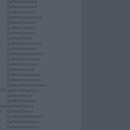
QuiNewsAmiata.it
QuiNewsAnimali.it
QuiNewsArezzo.it
QuiNewsCasentino.it
QuiNewsCecina.it
QuiNewsChianti.it
QuiNewsCuoio.it
QuiNewsElba.it
i
QuiNewsEmpolese.it
QuiNewsFirenze.it
QuiNewsGarfagnana.it
QuiNewsGrosseto.it
QuiNewsLivorno.it
QuiNewsLucca.it
QuiNewsLunigiana.it
QuiNewsMaremma.it
QuiNewsMassaCarrara.it
ATTE
QuiNewsMugello.it
QuiNewsPisa.it
QuiNewsPistoia.it
nari
QuiNewsPrato.it
a
QuiNewsSiena.it
QuiNewsValbisenzio.it
QuiNewsValdarno.it
i
QuiNewsValdelsa.it