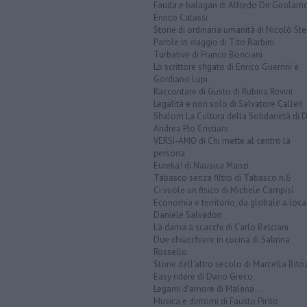
Fauda e balagan di Alfredo De Girolam
Enrico Catassi
Storie di ordinaria umanità di Nicolò Ste
Parole in viaggio di Tito Barbini
Turbative di Franco Bonciani
Lo scrittore sfigato di Enrico Guerrini e
Gordiano Lupi
Raccontare di Gusto di Rubina Rovini
Legalità e non solo di Salvatore Calleri
Shalom La Cultura della Solidarietà di 
Andrea Pio Cristiani
VERSI-AMO di Chi mette al centro la
persona
Eureka! di Nausica Manzi
Tabasco senza filtro di Tabasco n.6
Ci vuole un fisico di Michele Campisi
Economia e territorio, da globale a loca
Daniele Salvadori
La dama a scacchi di Carlo Belciani
Due chiacchiere in cucina di Sabrina
Rossello
Storie dell'altro secolo di Marcella Bito
Easy ridere di Dario Greco
Legami d'amore di Malena ...
Musica e dintorni di Fausto Pirìto