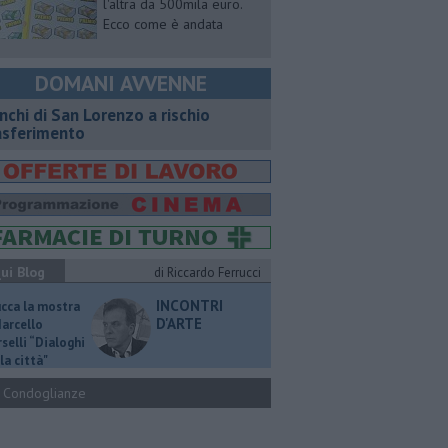
l'altra da 500mila euro.
Ecco come è andata
DOMANI AVVENNE
nchi di San Lorenzo a rischio
asferimento
ui Blog
di Riccardo Ferrucci
INCONTRI
ucca la mostra
D'ARTE
Marcello
selli “Dialoghi
la città"
Condoglianze