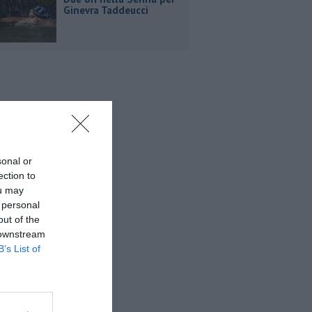
Ginevra Taddeucci
sonal or
ection to
ou may
 personal
out of the
 downstream
B’s List of