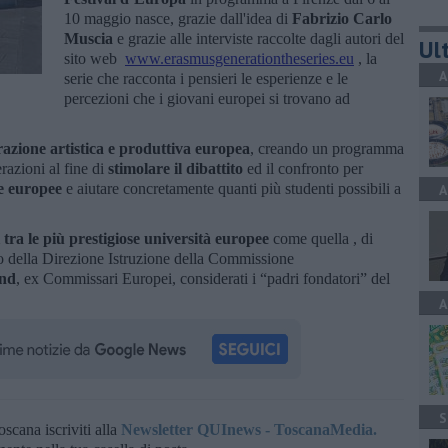
10 maggio nasce, grazie dall'idea di
Fabrizio Carlo
Muscia
e grazie alle interviste raccolte dagli autori del
Ult
sito web
www.erasmusgenerationtheseries.eu
, la
A
serie che racconta i pensieri le esperienze e le
percezioni che i giovani europei si trovano ad
razione artistica e produttiva europea
, creando un programma
razioni al fine di
stimolare il dibattito
ed il confronto per
e europee
e aiutare concretamente quanti più studenti possibili a
A
 tra le più prestigiose università europee
come quella , di
io della Direzione Istruzione della Commissione
and
, ex Commissari Europei, considerati i “padri fondatori” del
A
S
oscana iscriviti alla
Newsletter QUInews - ToscanaMedia.