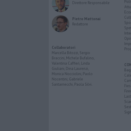
Poli
Direttore Responsabile
Attu
Eco
Cult
Pietro Mattonai
Spo
Redattore
Spet
Inte
Opi
Imp
Collaboratori
Pro
Marcella Bitozzi, Sergio
Braccini, Michele Bufalino,
Valentina Caffieri, Linda
CO
Giuliani, Dina Laurenzi,
Bagn
Monica Nocciolini, Paolo
Cal
Nocentini, Gabriele
Cam
Santarnecchi, Paola Silvi.
Fies
Fire
Last
Scan
Sest
Sig