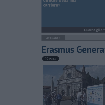
difficile della mia
carriera»
Attualità
Erasmus Generat