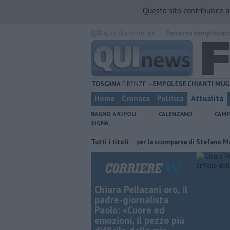
Questo sito contribuisce 
QUI
quotidiano online.
Percorso semplificat
TOSCANA
FIRENZE
EMPOLESE
CHIANTI
MUG
Home
Cronaca
Politica
Attualità
BAGNO A RIPOLI
CALENZANO
CAMP
SIGNA
osito Eni
Giornalismo in lutto per la scomparsa di Stefano Marcelli
Tutti i titoli:
Chiara Pellacani oro, il
padre-giornalista
Paolo: «Cuore ed
emozioni, il pezzo più