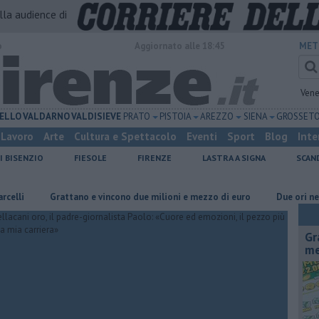
alla audience di
o
Aggiornato alle 18:45
MET
Vene
ELLO
VALDARNO
VALDISIEVE
PRATO
PISTOIA
AREZZO
SIENA
GROSSET
Lavoro
Arte
Cultura e Spettacolo
Eventi
Sport
Blog
Inte
I BISENZIO
FIESOLE
FIRENZE
LASTRA A SIGNA
SCAN
Grattano e vincono due milioni e mezzo di euro
Due ori nella Senna
Gr
me