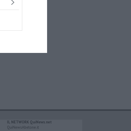
IL NETWORK QuiNews.net
QuiNewsAbetone.it