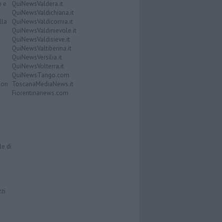
o e
QuiNewsValdera.it
QuiNewsValdichiana.it
lla
QuiNewsValdicornia.it
QuiNewsValdinievole.it
QuiNewsValdisieve.it
QuiNewsValtiberina.it
QuiNewsVersilia.it
QuiNewsVolterra.it
QuiNewsTango.com
Don
ToscanaMediaNews.it
Fiorentinanews.com
le di
zzi