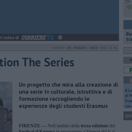
Ba
tr
SABATO
09 MAGGIO 2015
ORE 15:45
ion The Series
Q
Un progetto che mira alla creazione di
una serie tv culturale, istruttiva e di
A L
di 
formazione raccogliendo le
Scar
esperienze degli studenti Erasmus
con 
QUI
FIRENZE —
Nell’ambito della
terza edizione
del
Festival d’Europa
in programma a Firenze dal 6 al