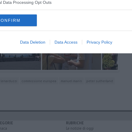
rso
l Data Processing Opt Outs
CONFIRM
Data Deletion
Data Access
Privacy Policy
lenarduzzi
commissione europea
manuel marín
peter sutherland
EGORIE
RUBRICHE
naca
Le notizie di oggi