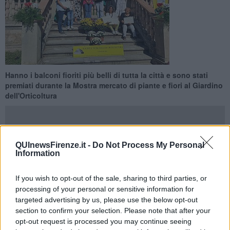
Hanno i balconi fioriti più belli di tutta la città e sono stati
premiati durante la Mostra mercato di piante e fiori al Giardino
dell'Orticoltura
QUInewsFirenze.it -
Do Not Process My Personal
Information
FIRENZE —
I balconi fioriti più belli di Firenze sono stati premiati
per ogni quartiere della città, è il concorso ‘Fiori a Fiorenza’,
If you wish to opt-out of the sale, sharing to third parties, or
promosso da Comune di Firenze, Società Toscana di Orticoltura e
processing of your personal or sensitive information for
Quartieri, con il sostegno delle Farmacie Fiorentine Afam.
targeted advertising by us, please use the below opt-out
Alla premiazione in occasione della Mostra autunnale di piante e
section to confirm your selection. Please note that after your
fiori al Giardino dell'Orticoltura, erano presenti l'assessora
opt-out request is processed you may continue seeing
all'ambiente Cecilia Del Re, il presidente della Società toscana di