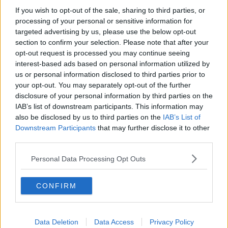
Sette le società coinvolte con i loro legali rappresentanti:
Italferr
If you wish to opt-out of the sale, sharing to third parties, or
(società di ingegneria del gruppo Ferrovie)
, il consorzio Novadia
processing of your personal or sensitive information for
c
he si aggiudicò l'appalt
o, Coopsette
(socio di maggiorenza del
targeted advertising by us, please use the below opt-out
consorzio)
,
e poi
Seli spa, Varvanto Lavori srl, Htr srl, Hydra Srl.
section to confirm your selection. Please note that after your
opt-out request is processed you may continue seeing
interest-based ads based on personal information utilized by
us or personal information disclosed to third parties prior to
Fra le 32 persone per le quali è stato chiesto il rinvio a giudizio ci
your opt-out. You may separately opt-out of the further
sono l'ex presidente di Italferr e della Regione Umbria
Maria Rita
disclosure of your personal information by third parties on the
Lorenzetti
(Pd), alcuni dirigenti del consorzio Nodavia che aveva
IAB’s list of downstream participants. This information may
vinto la gara di appalto per i lavori, dirigenti del ministero delle
also be disclosed by us to third parties on the
IAB’s List of
infrastrutture come
Ettore Incalza e Giuseppe Mele.
Downstream Participants
that may further disclose it to other
third parties.
Maria Rita Lorenzetti fu arrestata e messa ai domiciliari nel
settembre del 2013 con l'accusa di aver favorito Novadia e
Personal Data Processing Opt Outs
Coopsette attraverso i suoi contatti politici a Roma. Il tutto per
avere in cambio incarichi per il marito nei lavori per la ricostruzione
post terremoto in Emilia Romagna.
CONFIRM
Le indagini portarono anche al
sequestro della maxi-fresa
Monna Lisa
prima ancora che cominciasse lo scavo per il tunnel. I
carabinieri dei Ros, le guardie del Corpo forestale e l'Arpat
Data Deletion
Data Access
Privacy Policy
scoprirono che l'enorme macchinario era stato assemblato con