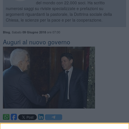
del mondo con 22.000 soci. Ha scritto
numerosi saggi su riviste specializzate e prefazioni su
argomenti riguardanti la pastorale, la Dottrina sociale della
Chiesa, le scienze per la pace e per la cooperazione.
,
Sabato
ore 07:00
Blog
09 Giugno 2018
Auguri al nuovo governo
. —
Shalom
, nel pieno rispetto della democrazia, esprime il proprio