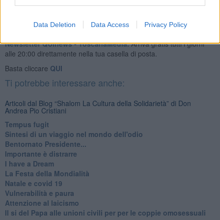
Data Deletion
Data Access
Privacy Policy
Se vuoi leggere le notizie principali della Toscana iscriviti alla
Newsletter QUInews - ToscanaMedia.
Arriva gratis tutti i giorni
alle 20:00 direttamente nella tua casella di posta.
Basta cliccare
QUI
Ti potrebbe interessare anche:
Articoli dal Blog “Shalom La Cultura della Solidarietà” di Don
Andrea Pio Cristiani
​Tempus fugit
​Sintesi di un viaggio nel mondo dell'odio
Bentornato Presidente...
Importante è distrarre
​I have a Dream
La Festa della Mondialità
Natale e covid 19
Vulnerabilità e paura
Attenzione al laicismo
Il si del Papa alle unioni civili per per le coppie omosessuali