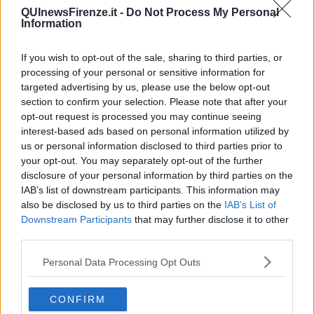
compiacimento per la saggezza del capo dello stato e offre la sua
QUInewsFirenze.it -
Do Not Process My Personal
fiducia al nuovo governo.
Information
Le cose promesse in campagna elettorale dalla maggioranza sul
piano sociale per una tutela delle classi più povere, una volta
If you wish to opt-out of the sale, sharing to third parties, or
reperiti i fondi necessari, sono per noi condivisibili e auspicabili.
processing of your personal or sensitive information for
targeted advertising by us, please use the below opt-out
section to confirm your selection. Please note that after your
opt-out request is processed you may continue seeing
Contiamo anche su una politica che ponga al centro la persona
interest-based ads based on personal information utilized by
umana e la famiglia, con l'auspicio che si possa operare
us or personal information disclosed to third parties prior to
seriamente per lo sviluppo dei popoli, la pace e la giustizia convinto
your opt-out. You may separately opt-out of the further
che solo così si possono frenare le migrazioni illegali.
disclosure of your personal information by third parties on the
IAB’s list of downstream participants. This information may
Shalom
cerca altresì alleati "politici" per far crescere la cultura della
also be disclosed by us to third parties on the
IAB’s List of
laicità inclusiva rispettosa delle varie religioni e delle culture anche
Downstream Participants
that may further disclose it to other
negli ambiti pubblici e educativi, senza frapporre muri fra la
formazione delle nuove generazioni e la vita reale dei cittadini con
third parties.
le loro esigenze spirituali."
Personal Data Processing Opt Outs
Don Andrea Pio Cristiani
CONFIRM