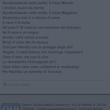
​Scodinzolando nelle stelle: il Cane Minore
​I levrieri, buoni da morire
Scodinzolando nelle stelle: il Cane Maggiore
Domestico non è a misura d’uomo
​Il cane ti fa bella
​Gli amici? Si vedono nel momento del bisogno
​Se il cane è un sogno
Anche i cani vanno a nozze
Beryl, il cane che fa muuuu
Tutti pet friendly con le spiagge degli altri
Angelo, il cane bianco che interroga i legislatori
​Cane ti amo, ma non ti curo
Le fantastiche Chihuapiadi 2017
Cane killer, cane eroe: aridatece er mediodog!
Per Hachiko un gemello di Toscana
Editore Toscana Media Channel srl - Via Dei Martelli, 8 - 50129
FIRENZE - info@toscanamediachannel.it. TOSCANA MEDIA