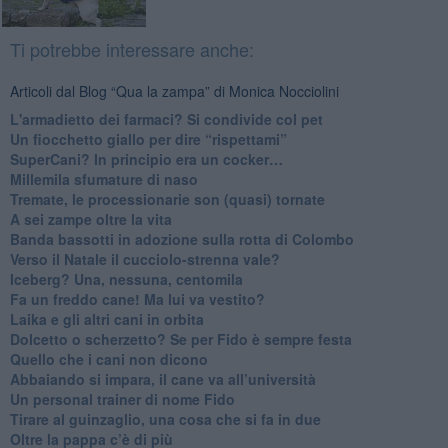
Ti potrebbe interessare anche:
Articoli dal Blog “Qua la zampa” di Monica Nocciolini
​L'armadietto dei farmaci? Si condivide col pet
Un fiocchetto giallo per dire “rispettami”
​SuperCani? In principio era un cocker…
​Millemila sfumature di naso
Tremate, le processionarie son (quasi) tornate
A sei zampe oltre la vita
​Banda bassotti in adozione sulla rotta di Colombo
Verso il Natale il cucciolo-strenna vale?
Iceberg? Una, nessuna, centomila
​Fa un freddo cane! Ma lui va vestito?
Laika e gli altri cani in orbita
​Dolcetto o scherzetto? Se per Fido è sempre festa
Quello che i cani non dicono
Abbaiando si impara, il cane va all’università
​Un personal trainer di nome Fido
​Tirare al guinzaglio, una cosa che si fa in due
Oltre la pappa c’è di più