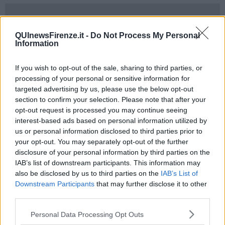
QUInewsFirenze.it -
Do Not Process My Personal
Morale della favola, se l’umano eccede in
dolcetto
il cane poi ripaga
Information
in
scherzetto
.
L’etologo
Roberto Marchesini
, fondatore della Scuola Interazione
If you wish to opt-out of the sale, sharing to third parties, or
uomo-animale (Siua), in un recentissimo post sul suo profilo
processing of your personal or sensitive information for
Facebook scrive: «Gratificare non significa accontentare e
targeted advertising by us, please use the below opt-out
nemmeno pagare o sorprendere, tanto meno vuol dire creare una
section to confirm your selection. Please note that after your
dipendenza. Non mi piacciono i cani che guardano il loro partner
opt-out request is processed you may continue seeing
umano con timore ma nemmeno quelli che lo fissano con
interest-based ads based on personal information utilized by
insistenza nell’attesa di un bocconcino. Ogni
gratificazione
è
us or personal information disclosed to third parties prior to
l’esito di un atto, un risultato, una conseguenza piacevole che si
your opt-out. You may separately opt-out of the further
rende disponibile alla fruizione ma che è sempre correlata in modo
disclosure of your personal information by third parties on the
specifico alle caratteristiche dell’azione svolta. Questo significa che
IAB’s list of downstream participants. This information may
non sia possibile o, meglio, corretto utilizzare la stessa gratifica per
azioni differenti. Anche in questo sta la capacità del coinvolgimento
also be disclosed by us to third parties on the
IAB’s List of
nella didattica: saper utilizzare la gratificazione giusta a seconda
Downstream Participants
that may further disclose it to other
della coordinata d’azione. Ne prendano atto i maniaci del
third parties.
bocconcino». Prendiamo atto.
Personal Data Processing Opt Outs
Monica Nocciolini