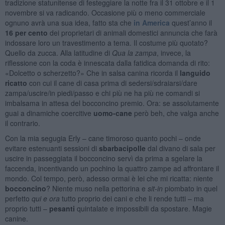
tradizione statunitense di festeggiare la notte fra il 31 ottobre e il 1
novembre si va radicando. Occasione più o meno commerciale
ognuno avrà una sua idea, fatto sta che
in America
quest’anno il
16 per cento
dei proprietari di animali domestici annuncia che farà
indossare loro un travestimento a tema. Il costume più quotato?
Quello da zucca. Alla latitudine di
Qua la zampa
, invece, la
riflessione con la coda è innescata dalla fatidica domanda di rito:
«Dolcetto o scherzetto?» Che in salsa canina ricorda il
languido
ricatto
con cui il cane di casa prima di sedersi/sdraiarsi/dare
zampa/uscire/in piedi/passo e chi più ne ha più ne comandi si
imbalsama in attesa del bocconcino premio. Ora: se assolutamente
guai a dinamiche coercitive
uomo-cane
però beh, che valga anche
il contrario.
Con la mia segugia Erly – cane timoroso quanto pochi – onde
evitare estenuanti sessioni di
sbarbacipolle
dal divano di sala per
uscire in passeggiata il bocconcino servì da prima a sgelare la
faccenda, incentivando un pochino la quattro zampe ad affrontare il
mondo. Col tempo, però, adesso ormai è lei che mi ricatta: niente
bocconcino
? Niente muso nella pettorina e
sit-in
piombato in quel
perfetto
qui e ora
tutto proprio dei cani e che li rende tutti – ma
proprio tutti –
pesanti
quintalate e impossibili da spostare. Magie
canine.