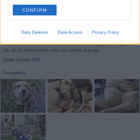
CONFIRM
Data Deletion
Data Access
Privacy Policy
Se vuoi leggere le notizie principali della Toscana iscriviti alla
Newsletter QUInews - ToscanaMedia.
Arriva gratis tutti i giorni
alle 20:00 direttamente nella tua casella di posta.
Basta cliccare
QUI
Fotogallery