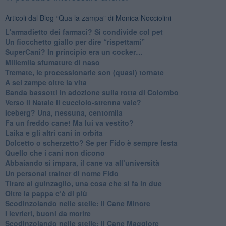
Articoli dal Blog “Qua la zampa” di Monica Nocciolini
​L'armadietto dei farmaci? Si condivide col pet
Un fiocchetto giallo per dire “rispettami”
​SuperCani? In principio era un cocker…
​Millemila sfumature di naso
Tremate, le processionarie son (quasi) tornate
A sei zampe oltre la vita
​Banda bassotti in adozione sulla rotta di Colombo
Verso il Natale il cucciolo-strenna vale?
Iceberg? Una, nessuna, centomila
​Fa un freddo cane! Ma lui va vestito?
Laika e gli altri cani in orbita
​Dolcetto o scherzetto? Se per Fido è sempre festa
Quello che i cani non dicono
Abbaiando si impara, il cane va all’università
​Un personal trainer di nome Fido
​Tirare al guinzaglio, una cosa che si fa in due
Oltre la pappa c’è di più
​Scodinzolando nelle stelle: il Cane Minore
​I levrieri, buoni da morire
Scodinzolando nelle stelle: il Cane Maggiore