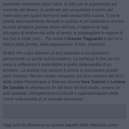
pantofola rosicchiata dopo l’altra, le lotte per la supremazia sul
controllo del divano, le sederate per conquistare il centro del
materasso per quanti dormono nello stesso letto-cuccia. E poi le
ciotole amorevolmente riempite e vuotate in un battibaleno mentre
la coda scolpisce gioiose eliche nell’aria, il rigatone al ragù
allungato di straforo da sotto al tavolo, le passeggiate in regime di
tira (lui) e molla (noi)… Poi arriva il
Grande Traguardo
e con lui il
dolore della perdita, della separazione. Il lutto, insomma.
Si dice che i cani abbiano un loro paradiso a cui accedono
percorrendo un ponte sull’arcobaleno. La certezza è che per chi
resta la sofferenza è assimilabile a quella della perdita di un
familiare. La società non sempre è pronta a riconoscere questo
stato d’animo. Nel loro studio comparso sul terzo numero del 2017
della rivista
Psicoterapia e Scienze Umane
Ines Testoni
e
Loriana
De Cataldo
lo chiariscono fin dal titolo del loro studio, ovvero
Un
lutto speciale. Delegittimazioni culturali e rappresentazioni della
morte nella perdita di un animale domestico
.
Oggi però la riflessione su questo aspetto della relazione uomo-