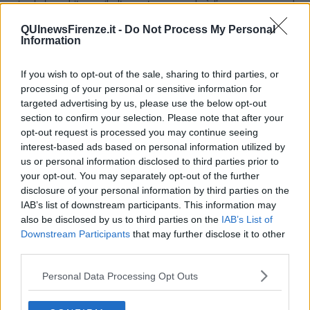
animale ha subito un ribaltamento: e quando è l’essere umano ad
andarsene per primo? Il dibattito è stato innescato dalle
QUInewsFirenze.it -
Do Not Process My Personal
dichiarazioni rilasciate da
Alain Delon
a
Paris Match
, che gli ha
Information
dedicato un inserto speciale. Delon afferma che, quando sarà il
momento in cui lui verrà a mancare, darà disposizioni al veterinario
affinché pratichi l’eutanasia al suo pastore belga di due anni,
If you wish to opt-out of the sale, sharing to third parties, or
Loubo, che dovrà essere seppellito assieme a lui. «Preferisco così
processing of your personal or sensitive information for
piuttosto che debba morire di dolore sulla mia tomba», ha motivato
targeted advertising by us, please use the below opt-out
l’attore.
section to confirm your selection. Please note that after your
opt-out request is processed you may continue seeing
L’offensiva animalista non si è fatta attendere, e sui social le
interest-based ads based on personal information utilized by
posizioni tra chi definisce tale scelta ultimo atto d’amore e chi
estremo egoismo sono tutte squadernate. Con certa costernazione,
us or personal information disclosed to third parties prior to
anche, dal momento che Delon non può certo dirsi uno che non
your opt-out. You may separately opt-out of the further
ama i cani, avendone sempre avuti con sé anche più di uno alla
disclosure of your personal information by third parties on the
volta.
IAB’s list of downstream participants. This information may
also be disclosed by us to third parties on the
IAB’s List of
Il punto è che il cane dipende in tutto e per tutto dalle nostre scelte
Downstream Participants
that may further disclose it to other
e dai nostri comportamenti; virtuosi o no, lui scodinzola e guarda
third parties.
innamorato il suo umano. Si fida ciecamente. E in questo senso il
cane interroga, è palestra di altruismo in una relazione che richiede
Personal Data Processing Opt Outs
al bipede la responsabilità di scegliere il meglio per lui. Il cane non
si ribella. Per questo il flacone dove confinano amore e possesso
nella vita a sei zampe ha un bugiardino corto corto. «Maneggiare