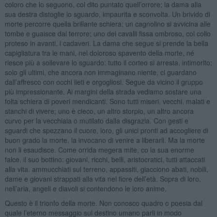
coloro che lo seguono, col dito puntato quell’orrore; la dama alla
sua destra distoglie lo sguardo, impaurita e sconvolta. Un brivido di
morte percorre quella brillante schiera; un cagnolino si avvicina alle
tombe e guaisce dal terrore; uno dei cavalli fissa ombroso, col collo
proteso in avanti, i cadaveri. La dama che segue si prende la bella
capigliatura tra le mani, nel doloroso spavento della morte, né
riesce più a sollevare lo sguardo: tutto il corteo si arresta, intimorito;
solo gli ultimi, che ancora non immaginano niente, ci guardano
dall’affresco con occhi lieti e orgogliosi. Segue da vicino il gruppo
più impressionante. Ai margini della strada vediamo sostare una
folta schiera di poveri mendicanti. Sono tutti miseri, vecchi, malati e
stanchi di vivere; uno è cieco, un altro storpio, un altro ancora
curvo per la vecchiaia o mutilato dalla disgrazia. Con gesti e
sguardi che spezzano il cuore, loro, gli unici pronti ad accogliere di
buon grado la morte, la invocano di venire a liberarli. Ma la morte
non li esaudisce. Come orrida megera mite, co la sua enorme
falce, il suo bottino: giovani, ricchi, belli, aristocratici, tutti attaccati
alla vita. ammucchiati sul terreno, appassiti, giacciono abati, nobili,
dame e giovani strappati alla vita nel fiore dell’età. Sopra di loro,
nell’aria, angeli e diavoli si contendono le loro anime.
Questo è il trionfo della morte. Non conosco quadro o poesia dal
quale l’eterno messaggio sul destino umano parli in modo