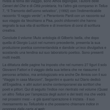
rivista al tema del viaggio, sono Athos Bigongiali, l’autore delle
Ceneri del Che
e di
Città proletaria
, fra l’altro già comparso in
Tellus
7, “Il Tramonto dell’uomo selvatico”, (1992) con l’indimenticabile
racconto “Il raggio verde”; e Pierantonio Pardi con un racconto sul
suo viaggio da Vecchiano a Pisa, pochi chilometri che hanno
segnato la sua vita di scrittore e di inventore di corsi di scrittura
creativa.
Conclude il volume l’Auto antologia di Gilberto Isella, che dopo
quella di Giorgio Luzzi nel numero precedente, presenta la sua
produzione poetica commentandola e dandole un’eco divulgativa e
scostando una tendina sul suo laboratorio poetico. Sono presenti
molti inediti.
La dittatura delle pagine ha imposto che nel numero 27 figuri il solo
Giovanni Fattori e il viaggio della sua lettera che ne riassume il
percorso artistico, ma antologizzato era anche De Amicis con il suo
“Viaggio in casa Manzoni”, Segantini e quanto sul Diario dedicò
all’Engadina, e altri autori anche contemporanei sia scrittori che
poeti e pittori. Qui di seguito l’indice non rientrato nel volume (Quasi
un altro
Tellus
per l’ampiezza degli autori e dei testi) ma che vedrà
nei prossimi mesi – e già quest’operazione è iniziata - il suo
riversamento su
Tellusfolio
e che possiamo chiamare
indice in
progress dalla carta al web
: