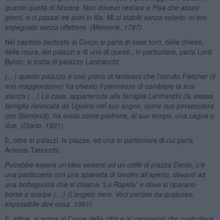
quanto quella di Nocera. Non dovevo restare a Pisa che alcuni
giorni, e ci passai tre anni in fila. Mi ci stabilii senza volerlo: m’ero
impegnato senza riflettere. (Memorie, 1787)
Nel capitolo dedicato al Corpo si parla di case torri, delle chiese,
delle mura, dei palazzi e di uno di questi , in particolare, parla Lord
Byron; si tratta di palazzo Lanfranchi:
(…) questo palazzo è così pieno di fantasmi che l’istruito Fletcher (il
mio maggiordomo) ha chiesto il permesso di cambiare la sua
stanza (…) La casa, appartenuta alla famiglia Lanfranchi (la stessa
famiglia rievocata da Ugolino nel suo sogno, come suo persecutore
con Sismondi), ha avuto come padrone, al suo tempo, una cagna o
due. (Diario, 1821)
E, oltre ai palazzi, le piazze, ed una in particolare di cui parla
Antonio Tabucchi:
Potrebbe essere un’idea sedersi ad un caffè di piazza Dante, c’è
una pasticceria con una spianata di tavolini all’aperto, davanti ad
una botteguccia che si chiama “La Rapida” e dove si riparano
borse e scarpe (…) (L’angelo nero. Voci portate da qualcosa,
impossibile dire cosa. 1991)
E, infine, si arriva al Cuore della città e ai capolavori che custodisce