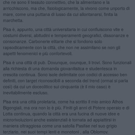
che ne sono il tessuto connettivo, che la alimentano e la
arricchiscono, ma che, fisiologicamente, la vivono come unporto di
mare, come una puttana di lusso da cui allontanarsi, finita la
marchetta.
Pisa è, appunto, una città universitaria in cui confluiscono vite e
costumi diversi, abitudini e temperamenti geografici, dissonanze e
consonanze. Carbonerie elitarie che si fondono solo
rapsodicamente con la città, che non ne assimilano se non gli
aspetti fenomenici e più confortevoli.
Pisa è una città di pub. Dovunque, ovunque, li trovi. Sono funzionali
alla richiesta di una domanda giovanilistica e studentesca in
crescita continua. Sono isole delimitate con codici di accesso ben
definiti, con target riconoscibili a seconda del trend (ormai si parla
così) da cui un doceolitico sui cinquanta (è il mio caso) è
inevitabilmente escluso.
Pisa era una città proletaria, come ha scritto il mio amico Athos
Bigongiali, ma ora non lo è più. Finiti gli anni di Potere operaio e di
Lotta continua, quando la città era una fucina di nuove idee e
microrivoluzioni anche esistenziali è tornata ad appiattirsi in
maniera oltraggiosa come una satolla Pasifae nel suo grigio
terziario, nei suoi tempi lenti e monotoni , alla Oblomov.