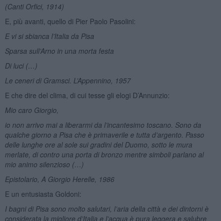
(Canti Orfici, 1914)
E, più avanti, quello di Pier Paolo Pasolini:
E vi si sbianca l’Italia da Pisa
Sparsa sull’Arno in una morta festa
Di luci (…)
Le ceneri di Gramsci. L’Appennino, 1957
E che dire del clima, di cui tesse gli elogi D’Annunzio:
Mio caro Giorgio,
io non arrivo mai a liberarmi da l’incantesimo toscano. Sono da
qualche giorno a Pisa che è primaverile e tutta d’argento. Passo
delle lunghe ore al sole sui gradini del Duomo, sotto le mura
merlate, di contro una porta di bronzo mentre simboli parlano al
mio animo silenzioso (…)
Epistolario, A Giorgio Herelle, 1986
E un entusiasta Goldoni:
I bagni di Pisa sono molto salutari, l’aria della città e dei dintorni è
considerata la migliore d’Italia e l’acqua è pura leggera e salubre