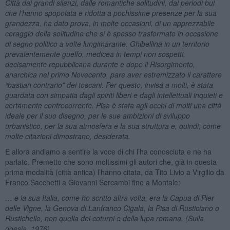
Città dai grandi silenzi, dalle romantiche solitudini, dai periodi bui
che l’hanno spopolata e ridotta a pochissime presenze per la sua
grandezza, ha dato prova, in molte occasioni, di un apprezzabile
coraggio della solitudine che si è spesso trasformato in occasione
di segno politico a volte lungimarante. Ghibellina in un territorio
prevalentemente guelfo, medicea in tempi non sospetti,
decisamente repubblicana durante e dopo il Risorgimento,
anarchica nel primo Novecento, pare aver estremizzato il carattere
“bastian contrario” dei toscani. Per questo, invisa a molti, è stata
guardata con simpatia dagli spiriti liberi e dagli intellettuali inquieti e
certamente controcorrente. Pisa è stata agli occhi di molti una città
ideale per il suo disegno, per le sue ambizioni di sviluppo
urbanistico, per la sua atmosfera e la sua struttura e, quindi, come
molte citazioni dimostrano, desiderata.
E allora andiamo a sentire la voce di chi l’ha conosciuta e ne ha
parlato. Premetto che sono moltissimi gli autori che, già in questa
prima modalità (città antica) l’hanno citata, da Tito Livio a Virgilio da
Franco Sacchetti a Giovanni Sercambi fino a Montale:
… e la sua Italia, come ho scritto altra volta, era la Capua di Pier
delle Vigne, la Genova di Lanfranco Cigala, la Pisa di Rusticiano o
Rustichello, non quella dei coturni e della lupa romana. (Sulla
poesia, 1976)