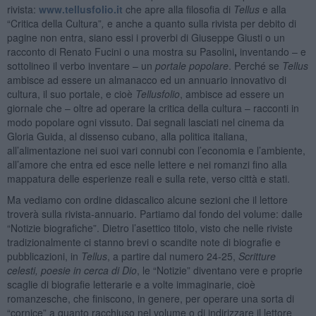
rivista:
www.tellusfolio.it
che apre alla filosofia di
Tellus
e alla
“Critica della Cultura”
,
e anche a quanto sulla rivista per debito di
pagine non entra, siano essi i proverbi di Giuseppe Giusti o un
racconto di Renato Fucini o una mostra su Pasolini
,
inventando – e
sottolineo il verbo inventare – un
portale popolare
. Perché se
Tellus
ambisce ad essere un almanacco ed un annuario innovativo di
cultura, il suo portale, e cioè
Tellusfolio
, ambisce ad essere un
giornale che – oltre ad operare la critica della cultura – racconti in
modo popolare ogni vissuto. Dai segnali lasciati nel cinema da
Gloria Guida, al dissenso cubano, alla politica italiana,
all’alimentazione nei suoi vari connubi con l’economia e l’ambiente,
all’amore che entra ed esce nelle lettere e nei romanzi fino alla
mappatura delle esperienze reali e sulla rete, verso città e stati.
Ma vediamo con ordine didascalico alcune sezioni che il lettore
troverà sulla rivista-annuario. Partiamo dal fondo del volume: dalle
“Notizie biografiche”. Dietro l’asettico titolo, visto che nelle riviste
tradizionalmente ci stanno brevi o scandite note di biografie e
pubblicazioni, in
Tellus
, a partire dal numero 24-25,
Scritture
celesti, poesie in cerca di Dio
, le “Notizie” diventano vere e proprie
scaglie di biografie letterarie e a volte immaginarie, cioè
romanzesche, che finiscono, in genere, per operare una sorta di
“cornice” a quanto racchiuso nel volume o di indirizzare il lettore