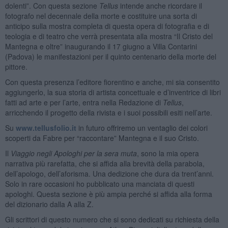
dolenti”. Con questa sezione
Tellus
intende anche ricordare il
fotografo nel decennale della morte e costituire una sorta di
anticipo sulla mostra completa di questa opera di fotografia e di
teologia e di teatro che verrà presentata alla mostra “Il Cristo del
Mantegna e oltre” inaugurando il 17 giugno a Villa Contarini
(Padova) le manifestazioni per il quinto centenario della morte del
pittore.
Con questa presenza l’editore fiorentino e anche, mi sia consentito
aggiungerlo, la sua storia di artista concettuale e d’inventrice di libri
fatti ad arte e per l’arte, entra nella Redazione di
Tellus
,
arricchendo il progetto della rivista e i suoi possibili esiti nell’arte.
Su
www.tellusfolio.it
in futuro offriremo un ventaglio dei colori
scoperti da Fabre per “raccontare” Mantegna e il suo Cristo.
Il
Viaggio negli Apologhi per la sera muta
, sono la mia opera
narrativa più rarefatta, che si affida alla brevità della parabola,
dell’apologo, dell’aforisma. Una dedizione che dura da trent’anni.
Solo in rare occasioni ho pubblicato una manciata di questi
apologhi. Questa sezione è più ampia perché si affida alla forma
del dizionario dalla A alla Z.
Gli scrittori di questo numero che si sono dedicati su richiesta della