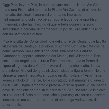
Oggi Pisa, la vera Pisa, la puoi ritrovare solo nei libri di Afo Sartori,
ma è una Pisa d’altri tempi, è la Pisa di Via Carraia, di piazza del
mercato, dei circolini anarchici che hanno impresso
nell’immaginario collettivo personaggi e leggende, è una Pisa
mnemonica che ha il fascino di quelle belle donne che sono
invecchiate e cercano di mantenere un po’ del loro antico fascino
con un patetico filo di fard.
Pisa è la città del Conte Ugolino e della torre del Gualandi, è la città
vituperata da Dante, è la prigione di Adriano Sofri, è la città che ha
come patrono San Ranieri che, nella sala rossa di Palazzo
Gambacorti, appare, affrescato dai Melani, nell’ Allegoria di Pisa,
sorretto da angeli, per offrire a Pisa , rappresentata in forma di
figura allegorica della Carità, ovvero di donna che allatta, la sua
protezione. Ai piedi dei gradini, dove risiede la figura femminile che
stringe al seno il neonato, sitrovano un dio fluviale, (l’ Arno), e un
leone, simbolo di Firenze. Ed è soprattutto sull’immagine di questo
dio fluviale, lingua lambente e protesa verso la grande vulva marina
dove “le lodolette cantan su le pratora / di San Rossore / e le cicale
su i platani / d’ Arno a tenzone” che si può cogliere forse il desiderio
inespresso, ma sempre presente, di una lunga vedovanza, di un
amore reciso.