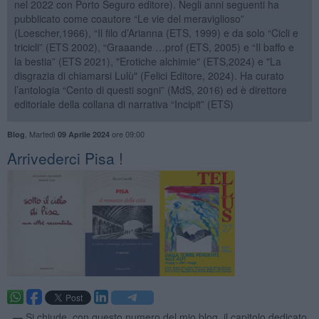
nel 2022 con Porto Seguro editore). Negli anni seguenti ha
pubblicato come coautore “Le vie del meraviglioso”
(Loescher,1966), “Il filo d’Arianna (ETS, 1999) e da solo “Cicli e
tricicli” (ETS 2002), “Graaande …prof (ETS, 2005) e “Il baffo e
la bestia” (ETS 2021), "Erotiche alchimie" (ETS,2024) e "La
disgrazia di chiamarsi Lulù" (Felici Editore, 2024). Ha curato
l’antologia “Cento di questi sogni” (MdS, 2016) ed è direttore
editoriale della collana di narrativa “Incipit” (ETS)
,
Martedì
ore 09:00
Blog
09 Aprile 2024
Arrivederci Pisa !
. —
Si chiude, con questo numero del mio blog, il capitolo dedicato