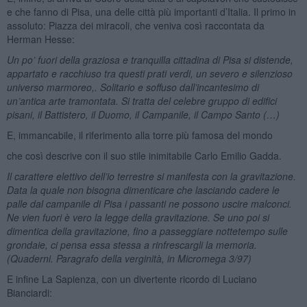
e che fanno di Pisa, una delle città più importanti d’Italia. Il primo in
assoluto: Piazza dei miracoli, che veniva così raccontata da
Herman Hesse:
Un po’ fuori della graziosa e tranquilla cittadina di Pisa si distende,
appartato e racchiuso tra questi prati verdi, un severo e silenzioso
universo marmoreo,. Solitario e soffuso dall’incantesimo di
un’antica arte tramontata. Si tratta del celebre gruppo di edifici
pisani, il Battistero, il Duomo, il Campanile, il Campo Santo (…)
E, immancabile, il riferimento alla torre più famosa del mondo
che così descrive con il suo stile inimitabile Carlo Emilio Gadda.
Il carattere elettivo dell’io terrestre si manifesta con la gravitazione.
Data la quale non bisogna dimenticare che lasciando cadere le
palle dal campanile di Pisa i passanti ne possono uscire malconci.
Ne vien fuori è vero la legge della gravitazione. Se uno poi si
dimentica della gravitazione, fino a passeggiare nottetempo sulle
grondaie, ci pensa essa stessa a rinfrescargli la memoria.
(Quaderni. Paragrafo della verginità, in Micromega 3/97)
E infine La Sapienza, con un divertente ricordo di Luciano
Bianciardi: