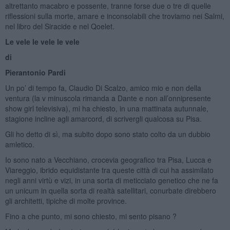
altrettanto macabro e possente, tranne forse due o tre di quelle
riflessioni sulla morte, amare e inconsolabili che troviamo nei Salmi,
nel libro del Siracide e nel Qoelet.
Le vele le vele le vele
di
Pierantonio Pardi
Un po’ di tempo fa, Claudio Di Scalzo, amico mio e non della
ventura (la v minuscola rimanda a Dante e non all’onnipresente
show girl televisiva), mi ha chiesto, in una mattinata autunnale,
stagione incline agli amarcord, di scrivergli qualcosa su Pisa.
Gli ho detto di sì, ma subito dopo sono stato colto da un dubbio
amletico.
Io sono nato a Vecchiano, crocevia geografico tra Pisa, Lucca e
Viareggio, ibrido equidistante tra queste città di cui ha assimilato
negli anni virtù e vizi, in una sorta di meticciato genetico che ne fa
un unicum in quella sorta di realtà satellitari, conurbate direbbero
gli architetti, tipiche di molte province.
Fino a che punto, mi sono chiesto, mi sento pisano ?