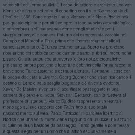
verso altri esiti ermeneutici. È il caso del pittore e architetto Leo von
Klenze che figura nel retro di copertina con il suo “Camposanto di
Pisa” del 1858. Sono andato fino a Monaco, alla Neue Pinakothek
per questo dipinto e per altri sempre in tono neoclassico-mitologico,
e mi sembra un’ottima segnalazione per gli studiosi e per i
viaggiatori scoprire com’era l’interno del camposanto vecchio nel
Campo dei Miracoli a Pisa, prima che i bombardamenti alleati
cancellassero tutto. È l’unica testimonianza. Spero ne prendano
nota anche chi pubblica periodicamente saggi e libri sui monumenti
pisano. Gli altri autori che attraverso le loro notizie biografiche
proiettano ombre poetiche e letterarie debitrici della forma racconto
breve sono Taine assieme a dei suoi aforismi, Hermann Hesse con
la poesia dedicata a Livorno, Georg Büchner che visse ricalcando il
destino di Lenz e nella scaglia biografica ciò diventa evidente,
Xavier De Maistre inventore di sconfinate passeggiate in una
camera di giorno e di notte, Giovanni Bertacchi con la “Lettera al
professore di Istanbul”, Marco Baldino rappresenta un teatrale
monologo sul suo rapporto con
Tellus
fino al suo totale
nascondimento sul web, Paolo Fatticcioni il barbiere libertino di
Nodica che una volta morto viene raggiunto da un uccellino azzurro
al culmine di un bastone da passeggio. Tanto gentile e sommessa
è questa elegia per un uomo che si affidò esclusivamente a