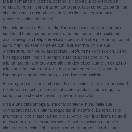
Ma la domanda è retorica, perché la risposta la conoscevo da
tempo. Io non mi sono mai sentito pisano, così come Leopardi non
si è mai sentito recanatese e mi si perdoni la megalomania
(peccato veniale, del resto)
Nonostante viva a Pisa da più di mezzo secolo mi sono sempre
sentito, al fondo, come un emigrante, non sono mai riuscito ad
assimilare gli archetipi genetici di questa città che pure amo, non mi
sono mai fuso esteticamente con le sue forme, con le sue
architetture, non ne ho assaporato i profumi né colto i colori. Certo
li ho apprezzati, ma c’è sempre stato qualcosa che mi ha
allontanato dal segreto viscerale che dovrebbe legare un cittadino
alla sua città, come una sorta di cordone ombelicale, come un
linguaggio segreto, esoterico, un codice riconoscibile.
E sono grato a Claudio, che con la sua richiesta, mi ha permesso di
riflettere su questo, di cercare di capire quale sia stato e qual è il
corto circuito che si è creato tra me e la mia città.
Pisa è una città ambigua, irrisolta; contiene in sé, nelle sue
corrispondenze, un’infinita sequenza di metafore. La torre, fallo
marmoreo, che si staglia fragile e superbo, con la delicata ironia di
un ossimoro, su un prato miracolato, a due passi da un antico
cimitero e da residui di mura che sono frammenti, indizi di una