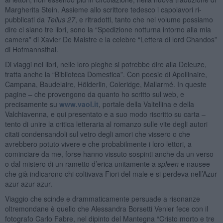
Margherita Stein. Assieme allo scrittore tedesco i capolavori ri-
pubblicati da
Tellus 27
, e ritradotti, tanto che nel volume possiamo
dire ci siano tre libri, sono la “Spedizione notturna intorno alla mia
camera” di Xavier De Maistre e la celebre “Lettera di lord Chandos”
di Hofmannsthal.
Di viaggi nei libri, nelle loro pieghe si potrebbe dire alla Deleuze,
tratta anche la “Biblioteca Domestica”. Con poesie di Apollinaire,
Campana, Baudelaire, Hölderlin, Coleridge, Mallarmé. In queste
pagine – che provengono da quanto ho scritto sul web, e
precisamente su
www.vaol.it
, portale della Valtellina e della
Valchiavenna, e qui presentato e a suo modo riscritto su carta –
tento di unire la critica letteraria al romanzo sulle vite degli autori
citati condensandoli sul vetro degli amori che vissero o che
avrebbero potuto vivere e che probabilmente i loro lettori, a
cominciare da me, forse hanno vissuto sospinti anche da un verso
o dal mistero di un rametto d’erica unitamente a
spleen
e nausee
che già indicarono chi coltivava Fiori del male e si perdeva nell’Azur
azur azur azur.
Viaggio che scinde e drammaticamente persuade a risonanze
oltremondane è quello che Alessandra Borsetti Venier fece con il
fotografo Carlo Fabre, nel dipinto del Mantegna “Cristo morto e tre