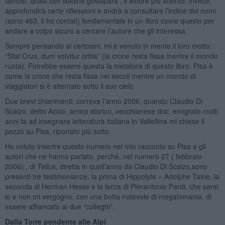
famosi, quasi con libidine gossipara ; il lettore più attento, invece,
approfondirà certe riflessioni e andrà a consultare l’indice dei nomi
(sono 463, li ho contati) fondamentale in un libro come questo per
andare a colpo sicuro a cercare l’autore che gli interessa.
Sempre pensando ai certosini, mi è venuto in mente il loro motto:
“Stat Crux, dum volvitur orbis” (la croce resta fissa mentre il mondo
ruota). Potrebbe essere questa la metafora di questo libro: Pisa è
come la croce che resta fissa nei secoli mentre un mondo di
viaggiatori si è alternato sotto il suo cielo
Due brevi chiarimenti: correva l’anno 2006, quando Claudio Di
Scalzo, detto Accio, amico storico, vecchianese doc, emigrato molti
anni fa ad insegnare letteratura italiana in Valtellina mi chiese il
pezzo su Pisa, riportato più sotto.
Ho voluto inserire questo numero nel mio racconto su Pisa e gli
autori che ne hanno parlato, perché, nel numero 27 ( febbraio
2006) , di
Tellus,
diretta in quell’anno da Claudio Di Scalzo,sono
presenti tre testimonianze; la prima di Hippolyte – Adolphe Taine, la
seconda di Herman Hesse e la terza di Pierantonio Pardi, che sarei
io e non mi vergogno, con una botta notevole di megalomania, di
essere affiancato ai due “colleghi”.
Dalla Torre pendente alle Alpi