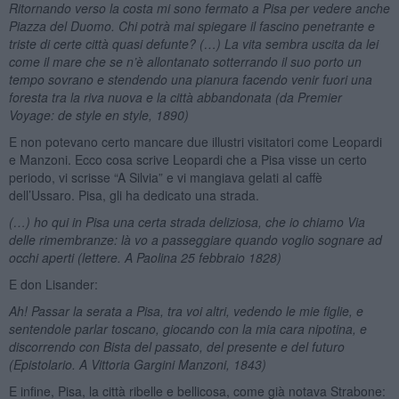
Ritornando verso la costa mi sono fermato a Pisa per vedere anche
Piazza del Duomo. Chi potrà mai spiegare il fascino penetrante e
triste di certe città quasi defunte? (…) La vita sembra uscita da lei
come il mare che se n’è allontanato sotterrando il suo porto un
tempo sovrano e stendendo una pianura facendo venir fuori una
foresta tra la riva nuova e la città abbandonata (da Premier
Voyage: de style en style, 1890)
E non potevano certo mancare due illustri visitatori come Leopardi
e Manzoni. Ecco cosa scrive Leopardi che a Pisa visse un certo
periodo, vi scrisse “A Silvia” e vi mangiava gelati al caffè
dell’Ussaro. Pisa, gli ha dedicato una strada.
(…) ho qui in Pisa una certa strada deliziosa, che io chiamo Via
delle rimembranze: là vo a passeggiare quando voglio sognare ad
occhi aperti (lettere. A Paolina 25 febbraio 1828)
E don Lisander:
Ah! Passar la serata a Pisa, tra voi altri, vedendo le mie figlie, e
sentendole parlar toscano, giocando con la mia cara nipotina, e
discorrendo con Bista del passato, del presente e del futuro
(Epistolario. A Vittoria Gargini Manzoni, 1843)
E infine, Pisa, la città ribelle e bellicosa, come già notava Strabone: