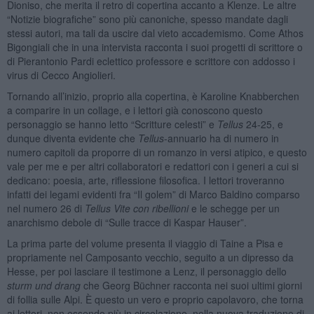
Dioniso, che merita il retro di copertina accanto a Klenze. Le altre
“Notizie biografiche” sono più canoniche, spesso mandate dagli
stessi autori, ma tali da uscire dal vieto accademismo. Come Athos
Bigongiali che in una intervista racconta i suoi progetti di scrittore o
di Pierantonio Pardi eclettico professore e scrittore con addosso i
virus di Cecco Angiolieri.
Tornando all’inizio, proprio alla copertina, è Karoline Knabberchen
a comparire in un collage, e i lettori già conoscono questo
personaggio se hanno letto “Scritture celesti” e
Tellus
24-25, e
dunque diventa evidente che
Tellus
-annuario ha di numero in
numero capitoli da proporre di un romanzo in versi atipico, e questo
vale per me e per altri collaboratori e redattori con i generi a cui si
dedicano: poesia, arte, riflessione filosofica. I lettori troveranno
infatti dei legami evidenti fra “Il golem” di Marco Baldino comparso
nel numero 26 di
Tellus
Vite con ribellioni
e le schegge per un
anarchismo debole di “Sulle tracce di Kaspar Hauser”.
La prima parte del volume presenta il viaggio di Taine a Pisa e
propriamente nel Camposanto vecchio, seguito a un dipresso da
Hesse, per poi lasciare il testimone a Lenz, il personaggio dello
sturm und drang
che Georg Büchner racconta nei suoi ultimi giorni
di follia sulle Alpi. È questo un vero e proprio capolavoro, che torna
ai lettori, non essendo più in circolazione, nella nuova traduzione di