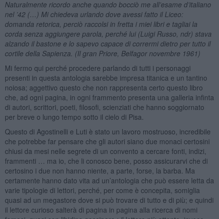
Naturalmente ricordo anche quando bocciò me all’esame d’italiano
nel ’42 (…) Mi chiedeva urlando dove avessi fatto il Liceo:
domanda retorica, perciò raccolsi in fretta i miei libri e tagliai la
corda senza aggiungere parola, perché lui (Luigi Russo, ndr) stava
alzando il bastone e lo sapevo capace di corrermi dietro per tutto il
cortile della Sapienza. (Il gran Priore, Belfagor novembre 1961)
Mi fermo qui perché procedere parlando di tutti i personaggi
presenti in questa antologia sarebbe impresa titanica e un tantino
noiosa; aggettivo questo che non rappresenta certo questo libro
che, ad ogni pagina, in ogni frammento presenta una galleria infinta
di autori, scrittori, poeti, filosofi, scienziati che hanno soggiornato
per breve o lungo tempo sotto il cielo di Pisa.
Questo di Agostinelli e Luti è stato un lavoro mostruoso, incredibile
che potrebbe far pensare che gli autori siano due monaci certosini
chiusi da mesi nelle segrete di un convento a cercare fonti, indizi,
frammenti … ma io, che li conosco bene, posso assicurarvi che di
certosino i due non hanno niente, a parte, forse, la barba. Ma
certamente hanno dato vita ad un’antologia che può essere letta da
varie tipologie di lettori, perché, per come è concepita, somiglia
quasi ad un megastore dove si può trovare di tutto e di più; e quindi
il lettore curioso salterà di pagina in pagina alla ricerca di nomi