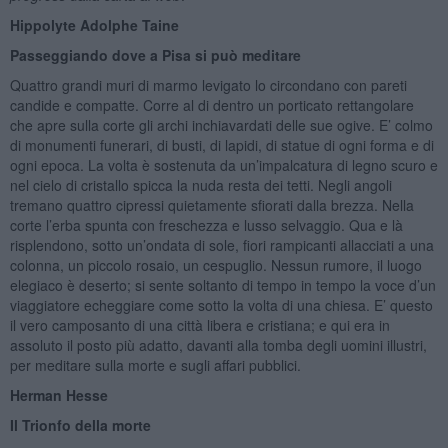
Hippolyte Adolphe Taine
Passeggiando dove a Pisa si può meditare
Quattro grandi muri di marmo levigato lo circondano con pareti
candide e compatte. Corre al di dentro un porticato rettangolare
che apre sulla corte gli archi inchiavardati delle sue ogive. E’ colmo
di monumenti funerari, di busti, di lapidi, di statue di ogni forma e di
ogni epoca. La volta è sostenuta da un’impalcatura di legno scuro e
nel cielo di cristallo spicca la nuda resta dei tetti. Negli angoli
tremano quattro cipressi quietamente sfiorati dalla brezza. Nella
corte l’erba spunta con freschezza e lusso selvaggio. Qua e là
risplendono, sotto un’ondata di sole, fiori rampicanti allacciati a una
colonna, un piccolo rosaio, un cespuglio. Nessun rumore, il luogo
elegiaco è deserto; si sente soltanto di tempo in tempo la voce d’un
viaggiatore echeggiare come sotto la volta di una chiesa. E’ questo
il vero camposanto di una città libera e cristiana; e qui era in
assoluto il posto più adatto, davanti alla tomba degli uomini illustri,
per meditare sulla morte e sugli affari pubblici.
Herman Hesse
Il Trionfo della morte