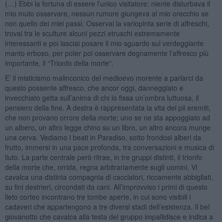
(…) Ebbi la fortuna di essere l’unico visitatore: niente disturbava il
mio muto osservare, nessun rumore giungeva al mio orecchio se
non quello dei miei passi. Osservai la variopinta serie di affreschi,
trovai tra le sculture alcuni pezzi etruschi estremamente
interessanti e poi lasciai posare il mio sguardo sul verdeggiante
manto erboso, per poter poi osservare degnamente l’affresco più
importante, il “Trionfo della morte”.
E’ il misticismo malinconico del medioevo morente a parlarci da
questo possente affresco, che ancor oggi, danneggiato e
invecchiato getta sull’anima di chi lo fissa un’ombra luttuosa, il
pensiero della fine. A destra è rappresentata la vita dei pii eremiti,
che non provano orrore della morte; uno se ne sta appoggiato ad
un albero, un altro legge chino su un libro, un altro ancora munge
una cerva. Vediamo i beati in Paradiso, sotto frondosi alberi da
frutto, immersi in una pace profonda, tra conversazioni e musica di
liuto. La parte centrale però ritrae, in tre gruppi distinti, il trionfo
della morte che, orrida, regna arbitrariamente sugli uomini. Vi
cavalca una distinta compagnia di cacciatori, riccamente abbigliati,
su fini destrieri, circondati da cani. All’improvviso i primi di questo
lieto corteo incontrano tre tombe aperte, in cui sono visibili i
cadaveri che appartengono a tre diversi stadi dell’esistenza. Il bel
giovanotto che cavalca alla testa del gruppo impallidisce e indica a