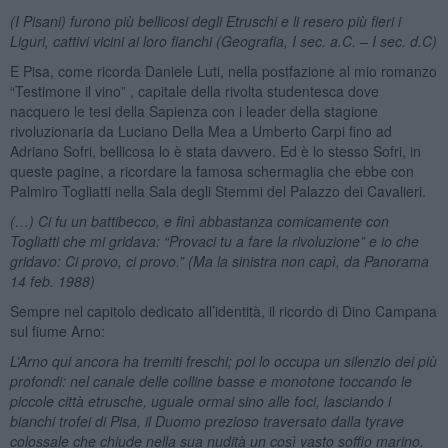
(I Pisani) furono più bellicosi degli Etruschi e li resero più fieri i
Liguri, cattivi vicini ai loro fianchi (Geografia, I sec. a.C. – I sec. d.C)
E Pisa, come ricorda Daniele Luti, nella postfazione al mio romanzo
“Testimone il vino” , capitale della rivolta studentesca dove
nacquero le tesi della Sapienza con i leader della stagione
rivoluzionaria da Luciano Della Mea a Umberto Carpi fino ad
Adriano Sofri, bellicosa lo è stata davvero. Ed è lo stesso Sofri, in
queste pagine, a ricordare la famosa schermaglia che ebbe con
Palmiro Togliatti nella Sala degli Stemmi del Palazzo dei Cavalieri.
(…) Ci fu un battibecco, e finì abbastanza comicamente con
Togliatti che mi gridava: “Provaci tu a fare la rivoluzione” e io che
gridavo: Ci provo, ci provo.” (Ma la sinistra non capì, da Panorama
14 feb. 1988)
Sempre nel capitolo dedicato all’identità, il ricordo di Dino Campana
sul fiume Arno:
L’Arno qui ancora ha tremiti freschi; poi lo occupa un silenzio dei più
profondi: nel canale delle colline basse e monotone toccando le
piccole città etrusche, uguale ormai sino alle foci, lasciando i
bianchi trofei di Pisa, il Duomo prezioso traversato dalla tyrave
colossale che chiude nella sua nudità un così vasto soffio marino.