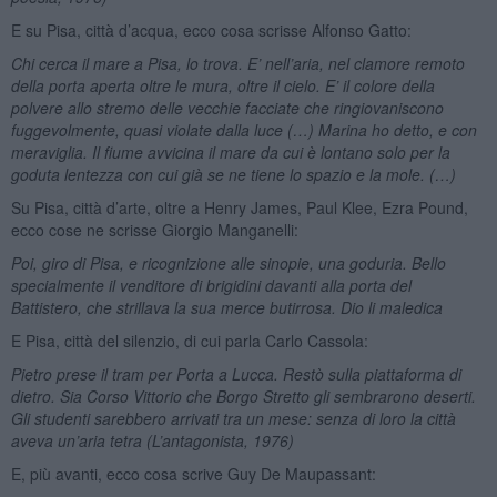
E su Pisa, città d’acqua, ecco cosa scrisse Alfonso Gatto:
Chi cerca il mare a Pisa, lo trova. E’ nell’aria, nel clamore remoto
della porta aperta oltre le mura, oltre il cielo. E’ il colore della
polvere allo stremo delle vecchie facciate che ringiovaniscono
fuggevolmente, quasi violate dalla luce (…) Marina ho detto, e con
meraviglia. Il fiume avvicina il mare da cui è lontano solo per la
goduta lentezza con cui già se ne tiene lo spazio e la mole. (…)
Su Pisa, città d’arte, oltre a Henry James, Paul Klee, Ezra Pound,
ecco cose ne scrisse Giorgio Manganelli:
Poi, giro di Pisa, e ricognizione alle sinopie, una goduria. Bello
specialmente il venditore di brigidini davanti alla porta del
Battistero, che strillava la sua merce butirrosa. Dio li maledica
E Pisa, città del silenzio, di cui parla Carlo Cassola:
Pietro prese il tram per Porta a Lucca. Restò sulla piattaforma di
dietro. Sia Corso Vittorio che Borgo Stretto gli sembrarono deserti.
Gli studenti sarebbero arrivati tra un mese: senza di loro la città
aveva un’aria tetra (L’antagonista, 1976)
E, più avanti, ecco cosa scrive Guy De Maupassant: