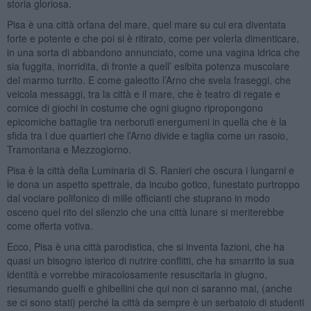
storia gloriosa.
Pisa è una città orfana del mare, quel mare su cui era diventata
forte e potente e che poi si è ritirato, come per volerla dimenticare,
in una sorta di abbandono annunciato, come una vagina idrica che
sia fuggita, inorridita, di fronte a quell’ esibita potenza muscolare
del marmo turrito. E come galeotto l’Arno che svela fraseggi, che
veicola messaggi, tra la città e il mare, che è teatro di regate e
cornice di giochi in costume che ogni giugno ripropongono
epicomiche battaglie tra nerboruti energumeni in quella che è la
sfida tra i due quartieri che l’Arno divide e taglia come un rasoio,
Tramontana e Mezzogiorno.
Pisa è la città della Luminaria di S. Ranieri che oscura i lungarni e
le dona un aspetto spettrale, da incubo gotico, funestato purtroppo
dal vociare polifonico di mille officianti che stuprano in modo
osceno quel rito del silenzio che una città lunare si meriterebbe
come offerta votiva.
Ecco, Pisa è una città parodistica, che si inventa fazioni, che ha
quasi un bisogno isterico di nutrire conflitti, che ha smarrito la sua
identità e vorrebbe miracolosamente resuscitarla in giugno,
riesumando guelfi e ghibellini che qui non ci saranno mai, (anche
se ci sono stati) perché la città da sempre è un serbatoio di studenti