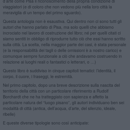
d’arte come Pisa il riconoscimento della propria condizione di
viaggiatori (e di coloro che non vedono più nella loro città la
meraviglia di un tempo del primo sguardo).
Questa antologia non è esaustiva. Qui dentro non ci sono tutti gli
autori che hanno parlato di Pisa, ma solo quelli che abbiamo
incrociato nel lavoro di costruzione del libro; né per quelli citati ci
siamo sentiti in obbligo di riprodurre tutto ciò che essi hanno scritto
sulla città. La scelta, nella maggior parte dei casi, è stata personale
(e la responsabilità dei tagli o delle omissioni è a nostro carico) e
comunque sempre funzionale a ciò che andavamo costruendo in
relazione ai luoghi reali o fantastici o letterari, o …)
Questo libro è suddiviso in cinque capitoli tematici: l’identità, il
corpo, il cuore, i fraseggi, le estremità.
Nel primo capitolo, dopo una breve descrizione sulla nascita del
territorio della città con un particolare riferimento a Rudolf
Borchardt che ne ha tratteggiato con sapienza e affetto la
particolare natura del “luogo pisano”, gli autori individuano ben sei
modalità di città (antica, dell’acqua, d’arte, del silenzio, ideale,
ribelle)
E queste diverse tipologie sono così anticipate: