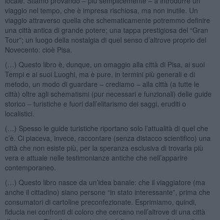
locale. Stiamo provando – più semplicemente – a introdurre un
viaggio nel tempo, che è impresa rischiosa, ma non inutile. Un
viaggio attraverso quella che schematicamente potremmo definire
una città antica di grande potere; una tappa prestigiosa del “Gran
Tour”; un luogo della nostalgia di quel senso d’altrove proprio del
Novecento: cioè Pisa.
(…) Questo libro è, dunque, un omaggio alla città di Pisa, ai suoi
Tempi e ai suoi Luoghi, ma è pure, in termini più generali e di
metodo, un modo di guardare – crediamo – alla città (a tutte le
città) oltre agli schematismi (pur necessari e funzionali) delle guide
storico – turistiche e fuori dall’elitarismo dei saggi, eruditi o
localistici.
(…) Spesso le guide turistiche riportano solo l’attualità di quel che
c’è. Ci piaceva, invece, raccontare (senza distacco scientifico) una
città che non esiste più, per la speranza esclusiva di trovarla più
vera e attuale nelle testimonianze antiche che nell’apparire
contemporaneo.
(…) Questo libro nasce da un’idea banale: che il viaggiatore (ma
anche il cittadino) siano persone “in stato interessante”, prima che
consumatori di cartoline preconfezionate. Esprimiamo, quindi,
fiducia nei confronti di coloro che cercano nell’altrove di una città