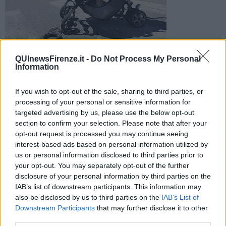
QUInewsFirenze.it -
Do Not Process My Personal
Una donna di 55 anni che stava spingendo il passeggino con
Information
il nipotino è stata aggredita da due individui: "Prendi il
bambino"
If you wish to opt-out of the sale, sharing to third parties, or
processing of your personal or sensitive information for
targeted advertising by us, please use the below opt-out
section to confirm your selection. Please note that after your
opt-out request is processed you may continue seeing
interest-based ads based on personal information utilized by
CAMPI BISENZIO —
Momenti di terrore a Sant'Angelo in Lecore,
us or personal information disclosed to third parties prior to
foese per un tentativo di scippo particolarmente violento e crudele.
your opt-out. You may separately opt-out of the further
Come riportato sul quotidiano
La Nazione
, una donna di 55 anni
disclosure of your personal information by third parties on the
che stava camminando per strada spingendo davanti a sè un
IAB’s list of downstream participants. This information may
passeggino con il nipote di 14 mesi, è stata abbordata, strattonata
also be disclosed by us to third parties on the
IAB’s List of
e allontanata dal piccolo da due malviventi.
Downstream Participants
that may further disclose it to other
third parties.