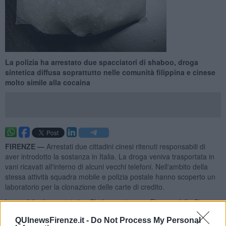
La polizia ha arrestato due spacciatori di shaboo, droga
sintetica diffusa soprattutto nelle comunità filippina e cinese
molto simile alla cocaina
FIRENZE —
Arrestati due cittadini cinesi ritenuti responsabili di
aver introdotto la sostanza in Italia. La droga veniva trasportata in
vani ricavati all'interno di alcuni vecchi telefoni. Nell'ambito della
stessa attività squadra mobile e polizia postale hanno scoperto un
laboratorio per la clonazione delle carte di credito.
La terribile droga sintetica Shaboo arrivava a Firenze dalla Cina
spedita in alcuni pacchi e nascosta in alcuni telefoni. Sono finiti in
QUInewsFirenze.it -
Do Not Process My Personal
manette due cittadini cinesi trovati in possesso di un chilo di questa