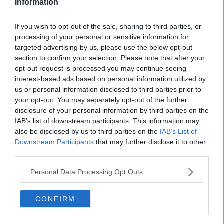
Information
sostanza stupefacente, ancora poco nota nelle nostre zone. Dalla
sostanza recuperata si sarebbero potute ricavare circa 10 mila dosi
per un valore complessivo di oltre mezzo milione di euro.
If you wish to opt-out of the sale, sharing to third parties, or
processing of your personal or sensitive information for
targeted advertising by us, please use the below opt-out
section to confirm your selection. Please note that after your
opt-out request is processed you may continue seeing
Si tratta di una metanfetamina con un forte effetto stimolante,
interest-based ads based on personal information utilized by
spesso usata per aumentare la capacità di attenzione e diminuire le
us or personal information disclosed to third parties prior to
sensazioni di fame e stanchezza.
your opt-out. You may separately opt-out of the further
Nell'abitazione di uno dei due arrestati la polizia ha trovato inoltre
disclosure of your personal information by third parties on the
l'occorrente per la clonazione di carte di credito, tra cui oltre 400
IAB’s list of downstream participants. This information may
tessere magnetiche.
also be disclosed by us to third parties on the
IAB’s List of
Downstream Participants
that may further disclose it to other
third parties.
Personal Data Processing Opt Outs
Se vuoi leggere le notizie principali della Toscana iscriviti alla
CONFIRM
Newsletter QUInews - ToscanaMedia.
Arriva gratis tutti i giorni
alle 20:00 direttamente nella tua casella di posta.