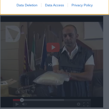
Basta cliccare
QUI
Data Deletion
Data Access
Privacy Policy
Videogallery