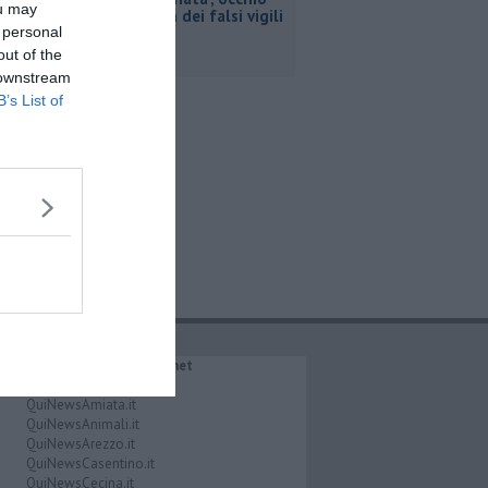
ou may
alla truffa dei falsi vigili
 personal
out of the
 downstream
B’s List of
IL NETWORK QuiNews.net
QuiNewsAbetone.it
QuiNewsAmiata.it
QuiNewsAnimali.it
QuiNewsArezzo.it
QuiNewsCasentino.it
QuiNewsCecina.it