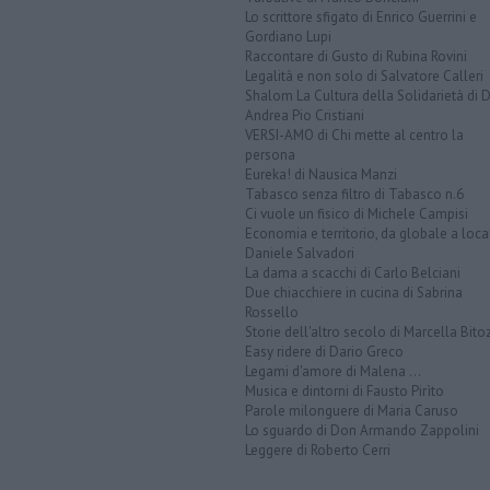
Lo scrittore sfigato di Enrico Guerrini e
Gordiano Lupi
Raccontare di Gusto di Rubina Rovini
Legalità e non solo di Salvatore Calleri
Shalom La Cultura della Solidarietà di 
Andrea Pio Cristiani
VERSI-AMO di Chi mette al centro la
persona
Eureka! di Nausica Manzi
Tabasco senza filtro di Tabasco n.6
Ci vuole un fisico di Michele Campisi
Economia e territorio, da globale a loca
Daniele Salvadori
La dama a scacchi di Carlo Belciani
Due chiacchiere in cucina di Sabrina
Rossello
Storie dell'altro secolo di Marcella Bito
Easy ridere di Dario Greco
Legami d'amore di Malena ...
Musica e dintorni di Fausto Pirìto
Parole milonguere di Maria Caruso
Lo sguardo di Don Armando Zappolini
Leggere di Roberto Cerri