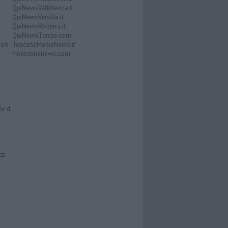
QuiNewsValtiberina.it
QuiNewsVersilia.it
QuiNewsVolterra.it
QuiNewsTango.com
Don
ToscanaMediaNews.it
Fiorentinanews.com
le di
zzi