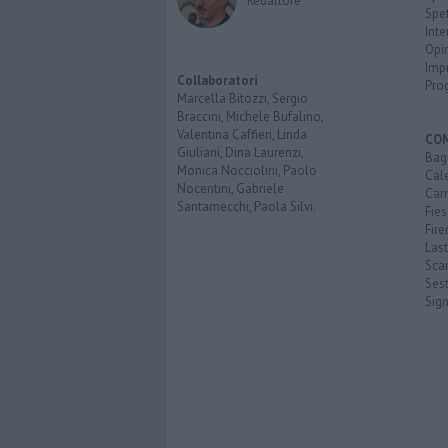
Redattore
Spet
Inte
Opi
Imp
Collaboratori
Pro
Marcella Bitozzi, Sergio
Braccini, Michele Bufalino,
Valentina Caffieri, Linda
CO
Giuliani, Dina Laurenzi,
Bagn
Monica Nocciolini, Paolo
Cal
Nocentini, Gabriele
Cam
Santarnecchi, Paola Silvi.
Fies
Fire
Last
Scan
Sest
Sig