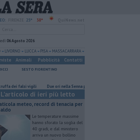
25°
38°
EO:
FIRENZE
QuiNews.net
vedì
06 Agosto 2026
O
LIVORNO
LUCCA
PISA
MASSA CARRARA
rviste
Animali
Pubblicità
Contatti
DICCI
SESTO FIORENTINO
i falsi vigili
Due ori nella Senna per Ginevra Taddeucci
Graticola 
L'articolo di ieri più letto
aticola meteo, record di tenacia per
 caldo
Le temperature massime
hanno sforato la soglia del
40 gradi, e dal ministero
arriva un nuovo bollino