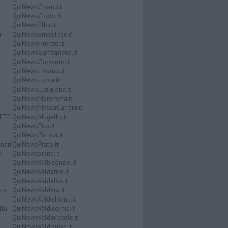
QuiNewsChianti.it
QuiNewsCuoio.it
QuiNewsElba.it
i
QuiNewsEmpolese.it
QuiNewsFirenze.it
QuiNewsGarfagnana.it
QuiNewsGrosseto.it
QuiNewsLivorno.it
QuiNewsLucca.it
QuiNewsLunigiana.it
QuiNewsMaremma.it
QuiNewsMassaCarrara.it
ATTE
QuiNewsMugello.it
QuiNewsPisa.it
QuiNewsPistoia.it
nari
QuiNewsPrato.it
a
QuiNewsSiena.it
QuiNewsValbisenzio.it
QuiNewsValdarno.it
i
QuiNewsValdelsa.it
o e
QuiNewsValdera.it
QuiNewsValdichiana.it
lla
QuiNewsValdicornia.it
QuiNewsValdinievole.it
QuiNewsValdisieve.it