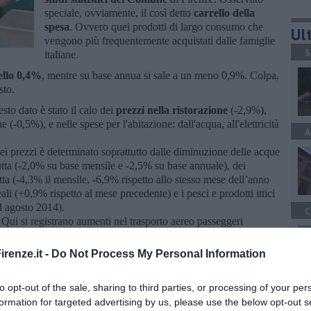
speciale, ovviamente, il così detto
carrello della
spesa
. Ovvero quei prodotti di largo consumo che
Ult
vengono più frequentemente acquistati dalle famiglie
S
italiane.
dello 0,4%
, mentre su base annua si sale a un meno 0,9%. Colpa,
osto.
sto dato è stato il calo dei
prezzi nella ristorazione
(-2,9%),
 (-0,5%), e nelle spese per l'abitazione: dall'acqua, all'elettricità
A
dei prezzi è determinato soprattutto dalle diminuzione delle acque
utta (-2,0% su base mensile e -2,5% su base annuale), dei
tta (-4,3% il mensile, -6,9% rispetto allo stesso mese dell’anno
li (+0,9% rispetto al mese precedente) e i pesci e prodotti ittici
d agosto 2014).
C
. Qui si registrano aumenti nel trasporto aereo passeggeri
ale) e il trasporto marittimo. Cala la spesa per i mezzi privati
i (-2,6% su base mensile, -11,5% su base annuale).
renze.it -
Do Not Process My Personal Information
to opt-out of the sale, sharing to third parties, or processing of your per
C
formation for targeted advertising by us, please use the below opt-out s