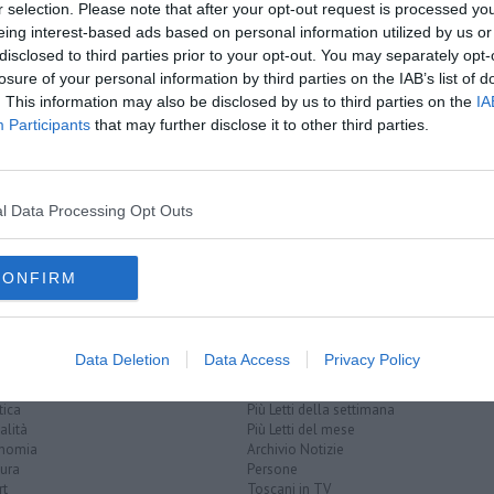
r selection. Please note that after your opt-out request is processed y
eing interest-based ads based on personal information utilized by us or
oscana iscriviti alla
Newsletter QUInews - ToscanaMedia.
disclosed to third parties prior to your opt-out. You may separately opt-
amente nella tua casella di posta.
losure of your personal information by third parties on the IAB’s list of
. This information may also be disclosed by us to third parties on the
IA
Participants
that may further disclose it to other third parties.
l Data Processing Opt Outs
della spesa
acqua
elettricità
combustibile
acqua minerale
pane
CONFIRM
Data Deletion
Data Access
Privacy Policy
EGORIE
RUBRICHE
naca
Le notizie di oggi
tica
Più Letti della settimana
alità
Più Letti del mese
nomia
Archivio Notizie
ura
Persone
rt
Toscani in TV