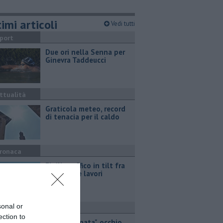
imi articoli
Vedi tutti
port
Due ori nella Senna per
Ginevra Taddeucci
ttualità
Graticola meteo, record
di tenacia per il caldo
ronaca
Fipili, traffico in tilt fra
incidenti e lavori
sonal or
ronaca
ection to
"Targa clonata", occhio