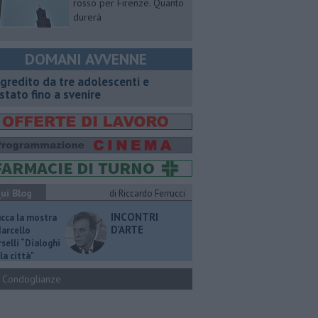
rosso per Firenze. Quanto
durerà
DOMANI AVVENNE
gredito da tre adolescenti e
stato fino a svenire
ui Blog
di Riccardo Ferrucci
INCONTRI
ucca la mostra
D'ARTE
Marcello
selli “Dialoghi
la città"
Condoglianze