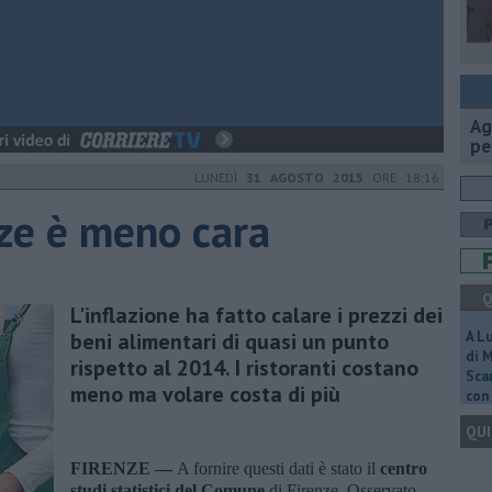
Ag
pe
LUNEDÌ
31 AGOSTO 2015
ORE 18:16
ze è meno cara
Q
L'inflazione ha fatto calare i prezzi dei
beni alimentari di quasi un punto
A L
di 
rispetto al 2014. I ristoranti costano
Scar
meno ma volare costa di più
con 
QUI
FIRENZE —
A fornire questi dati è stato il
centro
studi statistici del Comune
di Firenze. Osservato