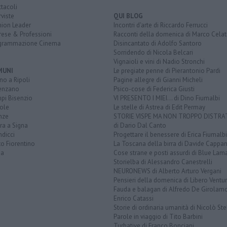
tacoli
rviste
QUI BLOG
nion Leader
Incontri d'arte di Riccardo Ferrucci
rese & Professioni
Racconti della domenica di Marco Celat
grammazione Cinema
Disincantato di Adolfo Santoro
Sorridendo di Nicola Belcari
Vignaioli e vini di Nadio Stronchi
MUNI
Le pregiate penne di Pierantonio Pardi
o a Ripoli
Pagine allegre di Gianni Micheli
enzano
Psico-cose di Federica Giusti
pi Bisenzio
VI PRESENTO I MIEI... di Dino Fiumalbi
ole
Le stelle di Astrea di Edit Permay
nze
STORIE VISPE MA NON TROPPO DISTR
ra a Signa
di Dario Dal Canto
dicci
Progettare il benessere di Erica Fiumalbi
o Fiorentino
La Toscana della birra di Davide Cappan
na
Cose strane e posti assurdi di Blue Lam
Storielba di Alessandro Canestrelli
NEURONEWS di Alberto Arturo Vergani
Pensieri della domenica di Libero Ventur
Fauda e balagan di Alfredo De Girolam
Enrico Catassi
Storie di ordinaria umanità di Nicolò Ste
Parole in viaggio di Tito Barbini
Turbative di Franco Bonciani