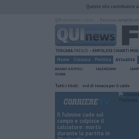
Questo sito contribuisce 
QUI
quotidiano online.
Percorso semplificat
TOSCANA
FIRENZE
EMPOLESE
CHIANTI
MUG
Home
Cronaca
Politica
Attualità
BAGNO A RIPOLI
CALENZANO
CAMP
SIGNA
a Taddeucci
Graticola meteo, record di tenacia per il caldo
Tutti i titoli:
Fipili,
Il fulmine cade sul
campo e colpisce il
calciatore: morto
durante la partita in