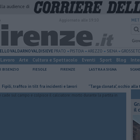
alla audience di
o
Aggiornato alle 19:10
MET
Gio
ELLO
VALDARNO
VALDISIEVE
PRATO
PISTOIA
AREZZO
SIENA
GROSSET
Lavoro
Arte
Cultura e Spettacolo
Eventi
Sport
Blog
Inte
I BISENZIO
FIESOLE
FIRENZE
LASTRA A SIGNA
SCAN
 traffico in tilt fra incidenti e lavori
"Targa clonata", occhio alla truffa de
Gr
il