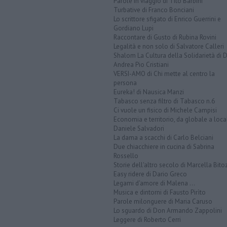
Parole in viaggio di Tito Barbini
Turbative di Franco Bonciani
Lo scrittore sfigato di Enrico Guerrini e
Gordiano Lupi
Raccontare di Gusto di Rubina Rovini
Legalità e non solo di Salvatore Calleri
Shalom La Cultura della Solidarietà di 
Andrea Pio Cristiani
VERSI-AMO di Chi mette al centro la
persona
Eureka! di Nausica Manzi
Tabasco senza filtro di Tabasco n.6
Ci vuole un fisico di Michele Campisi
Economia e territorio, da globale a loca
Daniele Salvadori
La dama a scacchi di Carlo Belciani
Due chiacchiere in cucina di Sabrina
Rossello
Storie dell'altro secolo di Marcella Bito
Easy ridere di Dario Greco
Legami d'amore di Malena ...
Musica e dintorni di Fausto Pirìto
Parole milonguere di Maria Caruso
Lo sguardo di Don Armando Zappolini
Leggere di Roberto Cerri