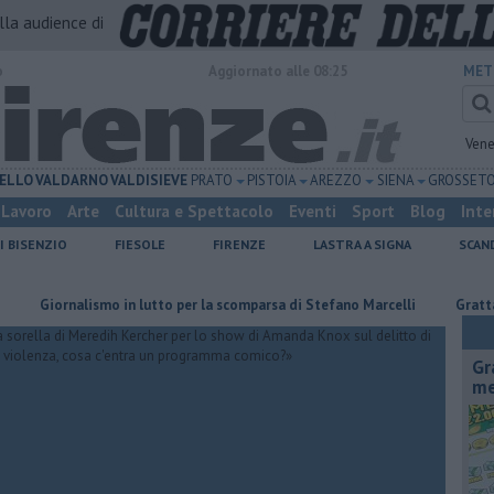
alla audience di
o
Aggiornato alle 08:25
MET
Vene
ELLO
VALDARNO
VALDISIEVE
PRATO
PISTOIA
AREZZO
SIENA
GROSSET
Lavoro
Arte
Cultura e Spettacolo
Eventi
Sport
Blog
Inte
I BISENZIO
FIESOLE
FIRENZE
LASTRA A SIGNA
SCAN
rnalismo in lutto per la scomparsa di Stefano Marcelli
Grattano e vin
Gr
me