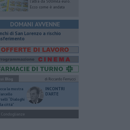
l'altra da 500mila euro.
Ecco come è andata
DOMANI AVVENNE
nchi di San Lorenzo a rischio
asferimento
ui Blog
di Riccardo Ferrucci
INCONTRI
ucca la mostra
D'ARTE
Marcello
selli “Dialoghi
la città"
Condoglianze