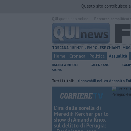
Questo sito contribuisce 
QUI
quotidiano online.
Percorso semplificat
TOSCANA
FIRENZE
EMPOLESE
CHIANTI
MUG
Home
Cronaca
Politica
Attualità
BAGNO A RIPOLI
CALENZANO
CAMP
SIGNA
biano orario
Hub delle energie rinnovabili nell'ex deposito Eni
Tutti i titoli:
Gio
L'ira della sorella di
Meredih Kercher per lo
show di Amanda Knox
sul delitto di Perugia: