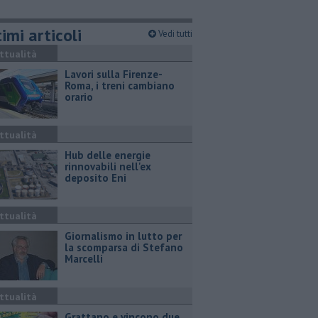
imi articoli
Vedi tutti
ttualità
Lavori sulla Firenze-
Roma, i treni cambiano
orario
ttualità
Hub delle energie
rinnovabili nell'ex
deposito Eni
ttualità
Giornalismo in lutto per
la scomparsa di Stefano
Marcelli
ttualità
Grattano e vincono due