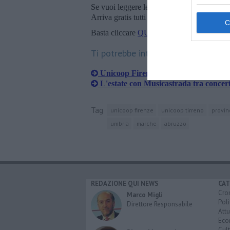
Se vuoi leggere le notizie principali della T
Arriva gratis tutti i giorni alle 20:00 dirett
Basta cliccare
QUI
Ti potrebbe interessare anche:
​Unicoop Firenze acquisisce nuovi pun
L'estate con Musicastrada tra concert
Tag
unicoop firenze
unicoop tirreno
provinc
umbria
marche
abruzzo
REDAZIONE QUI NEWS
CAT
Cro
Marco Migli
Poli
Direttore Responsabile
Attu
Eco
Cult