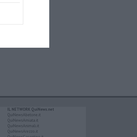
IL NETWORK QuiNews.net
QuiNewsAbetone.it
QuiNewsAmiata.it
QuiNewsAnimali.it
QuiNewsArezzo.it
QuiNewsCasentino.it