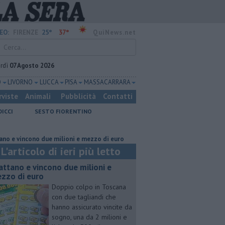
25°
37°
EO:
FIRENZE
QuiNews.net
rdì
07 Agosto 2026
O
LIVORNO
LUCCA
PISA
MASSA CARRARA
rviste
Animali
Pubblicità
Contatti
DICCI
SESTO FIORENTINO
cono due milioni e mezzo di euro
Lavori sulla Firenze-Roma, i treni ca
L'articolo di ieri più letto
attano e vincono due milioni e
zzo di euro
Doppio colpo in Toscana
con due tagliandi che
hanno assicurato vincite da
sogno, una da 2 milioni e