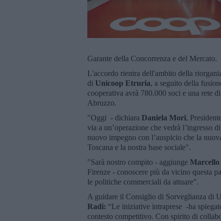
Garante della Concorrenza e del Mercato.
L'accordo rientra dell'ambito della riorgani
di
Unicoop Etruria
, a seguito della fusion
cooperativa avrà 780.000 soci e una rete d
Abruzzo.
"Oggi - dichiara
Daniela Mori
, President
via a un’operazione che vedrà l’ingresso d
nuovo impegno con l’auspicio che la nuova
Toscana e la nostra base sociale".
"Sarà nostro compito - aggiunge
Marcello
Firenze - conoscere più da vicino questa par
le politiche commerciali da attuare".
A guidare il Consiglio di Sorveglianza di U
Radi:
“Le iniziative intraprese -ha spiegato
contesto competitivo. Con spirito di collab