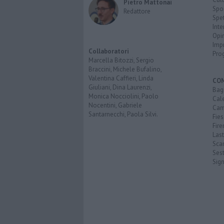
Pietro Mattonai
Spo
Redattore
Spet
Inte
Opi
Imp
Collaboratori
Pro
Marcella Bitozzi, Sergio
Braccini, Michele Bufalino,
Valentina Caffieri, Linda
CO
Giuliani, Dina Laurenzi,
Bagn
Monica Nocciolini, Paolo
Cal
Nocentini, Gabriele
Cam
Santarnecchi, Paola Silvi.
Fies
Fire
Last
Scan
Sest
Sig