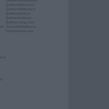
QuiNewsValdinievole.it
QuiNewsValdisieve.it
QuiNewsValtiberina.it
QuiNewsVersilia.it
QuiNewsVolterra.it
QuiNewsTango.com
Don
ToscanaMediaNews.it
Fiorentinanews.com
le di
zzi