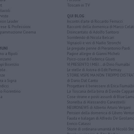
rt
Toscani in TV
tacoli
rviste
QUI BLOG
nion Leader
Incontri d'arte di Riccardo Ferrucci
rese & Professioni
Racconti della domenica di Marco Celat
grammazione Cinema
Disincantato di Adolfo Santoro
Sorridendo di Nicola Belcari
Vignaioli e vini di Nadio Stronchi
MUNI
Le pregiate penne di Pierantonio Pardi
o a Ripoli
Pagine allegre di Gianni Micheli
enzano
Psico-cose di Federica Giusti
pi Bisenzio
VI PRESENTO I MIEI... di Dino Fiumalbi
ole
Le stelle di Astrea di Edit Permay
nze
STORIE VISPE MA NON TROPPO DISTR
ra a Signa
di Dario Dal Canto
dicci
Progettare il benessere di Erica Fiumalbi
o Fiorentino
La Toscana della birra di Davide Cappan
na
Cose strane e posti assurdi di Blue Lam
Storielba di Alessandro Canestrelli
NEURONEWS di Alberto Arturo Vergani
Pensieri della domenica di Libero Ventur
Fauda e balagan di Alfredo De Girolam
Enrico Catassi
Storie di ordinaria umanità di Nicolò Ste