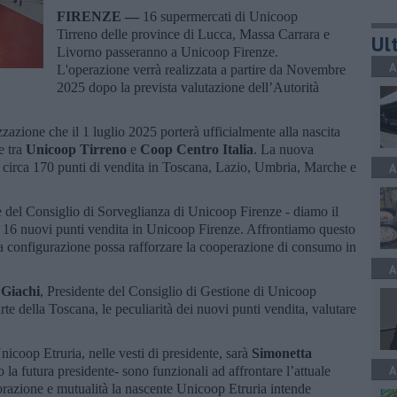
FIRENZE —
16 supermercati di Unicoop
Tirreno delle province di Lucca, Massa Carrara e
Ult
Livorno passeranno a Unicoop Firenze.
A
L'operazione verrà realizzata a partire da Novembre
2025 dopo la prevista valutazione dell’Autorità
zzazione che il 1 luglio 2025 porterà ufficialmente alla nascita
e tra
Unicoop Tirreno
e
Coop Centro Italia
. La nuova
i circa 170 punti di vendita in Toscana, Lazio, Umbria, Marche e
A
e del Consiglio di Sorveglianza di Unicoop Firenze - diamo il
i 16 nuovi punti vendita in Unicoop Firenze. Affrontiamo questo
 configurazione possa rafforzare la cooperazione di consumo in
A
 Giachi
, Presidente del Consiglio di Gestione di Unicoop
te della Toscana, le peculiarità dei nuovi punti vendita, valutare
nicoop Etruria, nelle vesti di presidente, sarà
Simonetta
A
 la futura presidente- sono funzionali ad affrontare l’attuale
orazione e mutualità la nascente Unicoop Etruria intende