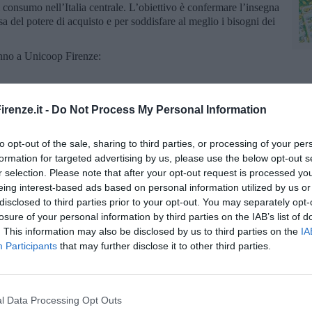
i consumo nell’Italia centrale. L’obiettivo è confermare l’insegna
a del potere di acquisto e per soddisfare al meglio i bisogni dei
anno a Unicoop Firenze:
renze.it -
Do Not Process My Personal Information
to opt-out of the sale, sharing to third parties, or processing of your per
formation for targeted advertising by us, please use the below opt-out s
r selection. Please note that after your opt-out request is processed y
eing interest-based ads based on personal information utilized by us or
disclosed to third parties prior to your opt-out. You may separately opt-
losure of your personal information by third parties on the IAB’s list of
. This information may also be disclosed by us to third parties on the
IA
Participants
that may further disclose it to other third parties.
l Data Processing Opt Outs