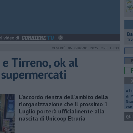
Ba
tr
VENERDÌ
06 GIUGNO 2025
ORE 18:00
e Tirreno, ok al
 supermercati
Q
A L
L'accordo rientra dell'ambito della
di 
Scar
riorganizzazione che il prossimo 1
con 
Luglio porterà ufficialmente alla
QUI
nascita di Unicoop Etruria