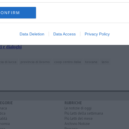
oscana iscriviti alla
Newsletter QUInews - ToscanaMedia.
amente nella tua casella di posta.
CONFIRM
Data Deletion
Data Access
Privacy Policy
ti vendita
i e dialoghi
ia di lucca
provincia di livorno
coop centro italia
toscana
lazio
EGORIE
RUBRICHE
naca
Le notizie di oggi
tica
Più Letti della settimana
alità
Più Letti del mese
nomia
Archivio Notizie
ura
Persone