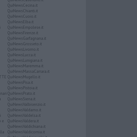
QuiNewsCecina.it
QuiNewsChianti.it
QuiNewsCuoio.it
QuiNewsElba.it
i
QuiNewsEmpolese.it
QuiNewsFirenze.it
QuiNewsGarfagnana.it
QuiNewsGrosseto.it
QuiNewsLivorno.it
QuiNewsLucca.it
QuiNewsLunigiana.it
QuiNewsMaremma.it
QuiNewsMassaCarrara.it
ATTE
QuiNewsMugello.it
QuiNewsPisa.it
QuiNewsPistoia.it
nari
QuiNewsPrato.it
a
QuiNewsSiena.it
QuiNewsValbisenzio.it
QuiNewsValdarno.it
i
QuiNewsValdelsa.it
o e
QuiNewsValdera.it
QuiNewsValdichiana.it
lla
QuiNewsValdicornia.it