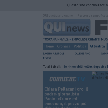
Questo sito contribuisce 
QUI
quotidiano online.
Percorso semplificat
TOSCANA
FIRENZE
EMPOLESE
CHIANTI
MUG
Home
Cronaca
Politica
Attualità
BAGNO A RIPOLI
CALENZANO
CAMP
SIGNA
 cambiano orario
Hub delle energie rinnovabili nell'ex deposito Eni
Tutti i titoli:
Chiara Pellacani oro, il
padre-giornalista
Paolo: «Cuore ed
emozioni, il pezzo più