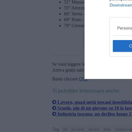
51° Massa-Carrara - 198,9 euro al gi
Downstream 
55° Arezzo - 195,2 euro al giorno pe
66° Siena - 187,6 euro al giorno per 
69° Prato - 182,5 euro al giorno per 
79° Grosseto - 171,5 euro al giorno 
Persona
Se vuoi leggere le notizie principali della T
Arriva gratis tutti i giorni alle 20:00 dirett
Basta cliccare
QUI
Ti potrebbe interessare anche:
Lavoro, quasi metà toscani insoddisfa
Scuola, più di un giovane su 10 la las
Industria toscana, un declino lungo 1
Tag
pil
toscana
mestre
italia
trentino-a