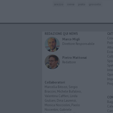
arezzo
siena
prato
grosseto
REDAZIONE QUI NEWS
CAT
Cro
Marco Migli
Poli
Direttore Responsabile
Attu
Eco
Cult
Pietro Mattonai
Spo
Redattore
Spet
Inte
Opi
Imp
Collaboratori
Pro
Marcella Bitozzi, Sergio
Braccini, Michele Bufalino,
Valentina Caffieri, Linda
CO
Giuliani, Dina Laurenzi,
Bagn
Monica Nocciolini, Paolo
Cal
Nocentini, Gabriele
Cam