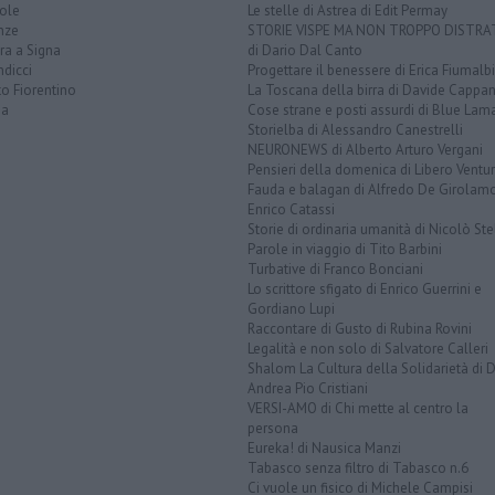
ole
Le stelle di Astrea di Edit Permay
nze
STORIE VISPE MA NON TROPPO DISTR
ra a Signa
di Dario Dal Canto
dicci
Progettare il benessere di Erica Fiumalbi
o Fiorentino
La Toscana della birra di Davide Cappan
na
Cose strane e posti assurdi di Blue Lam
Storielba di Alessandro Canestrelli
NEURONEWS di Alberto Arturo Vergani
Pensieri della domenica di Libero Ventur
Fauda e balagan di Alfredo De Girolam
Enrico Catassi
Storie di ordinaria umanità di Nicolò Ste
Parole in viaggio di Tito Barbini
Turbative di Franco Bonciani
Lo scrittore sfigato di Enrico Guerrini e
Gordiano Lupi
Raccontare di Gusto di Rubina Rovini
Legalità e non solo di Salvatore Calleri
Shalom La Cultura della Solidarietà di 
Andrea Pio Cristiani
VERSI-AMO di Chi mette al centro la
persona
Eureka! di Nausica Manzi
Tabasco senza filtro di Tabasco n.6
Ci vuole un fisico di Michele Campisi