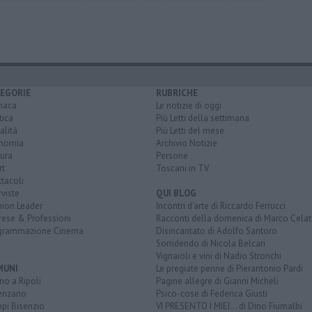
EGORIE
RUBRICHE
naca
Le notizie di oggi
tica
Più Letti della settimana
alità
Più Letti del mese
nomia
Archivio Notizie
ura
Persone
rt
Toscani in TV
tacoli
rviste
QUI BLOG
nion Leader
Incontri d'arte di Riccardo Ferrucci
rese & Professioni
Racconti della domenica di Marco Celat
grammazione Cinema
Disincantato di Adolfo Santoro
Sorridendo di Nicola Belcari
Vignaioli e vini di Nadio Stronchi
MUNI
Le pregiate penne di Pierantonio Pardi
o a Ripoli
Pagine allegre di Gianni Micheli
enzano
Psico-cose di Federica Giusti
pi Bisenzio
VI PRESENTO I MIEI... di Dino Fiumalbi