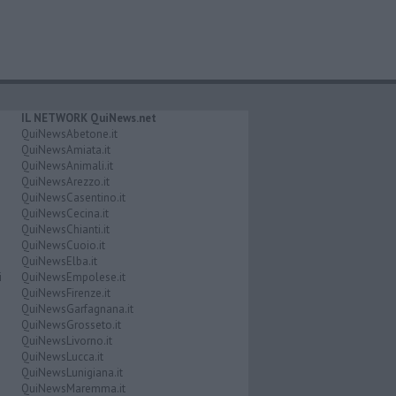
IL NETWORK QuiNews.net
QuiNewsAbetone.it
QuiNewsAmiata.it
QuiNewsAnimali.it
QuiNewsArezzo.it
QuiNewsCasentino.it
QuiNewsCecina.it
QuiNewsChianti.it
QuiNewsCuoio.it
QuiNewsElba.it
i
QuiNewsEmpolese.it
QuiNewsFirenze.it
QuiNewsGarfagnana.it
QuiNewsGrosseto.it
QuiNewsLivorno.it
QuiNewsLucca.it
QuiNewsLunigiana.it
QuiNewsMaremma.it