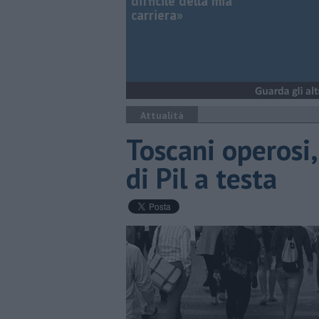
difficile della mia
carriera»
Attualità
Toscani operosi
di Pil a testa