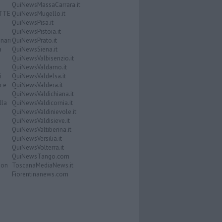
QuiNewsMassaCarrara.it
ATTE
QuiNewsMugello.it
QuiNewsPisa.it
QuiNewsPistoia.it
nari
QuiNewsPrato.it
a
QuiNewsSiena.it
QuiNewsValbisenzio.it
QuiNewsValdarno.it
i
QuiNewsValdelsa.it
o e
QuiNewsValdera.it
QuiNewsValdichiana.it
lla
QuiNewsValdicornia.it
QuiNewsValdinievole.it
QuiNewsValdisieve.it
QuiNewsValtiberina.it
QuiNewsVersilia.it
QuiNewsVolterra.it
QuiNewsTango.com
Don
ToscanaMediaNews.it
Fiorentinanews.com