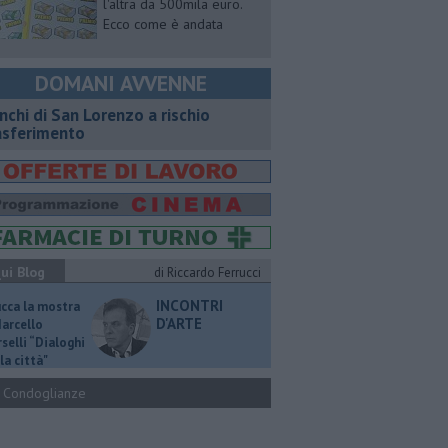
l'altra da 500mila euro.
Ecco come è andata
DOMANI AVVENNE
nchi di San Lorenzo a rischio
asferimento
ui Blog
di Riccardo Ferrucci
INCONTRI
ucca la mostra
D'ARTE
Marcello
selli “Dialoghi
la città"
Condoglianze