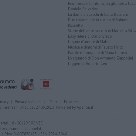
Economia e territorio, da globale a loca
Daniele Salvadori
La dama a scacchi di Carlo Belciani
Due chiacchiere in cucina di Sabrina
Rossello
Storie dell'altro secolo di Marcella Bito
Easy ridere di Dario Greco
Legami d'amore di Malena ...
Musica e dintorni di Fausto Pirìto
Parole milonguere di Maria Caruso
Lo sguardo di Don Armando Zappolini
Leggere di Roberto Cerri
rivacy
|
Privacy Nielsen
|
Durc
|
Provider
di Firenze n. 5935 del 27.09.2013. Powered by
Aperion.it
Martelli, 8 - 50129 FIRENZE
toscanamediachannel.it
F. e P.Iva: 06207870483 - ISSN 2974-704X