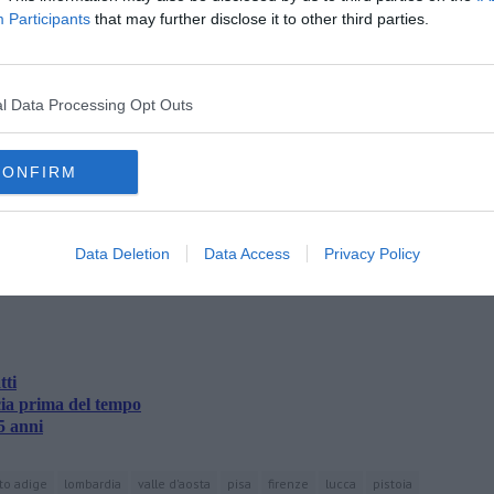
orno per unità lavoro
Participants
that may further disclose it to other third parties.
r unità lavoro
unità lavoro
unità lavoro
per unità lavoro
l Data Processing Opt Outs
CONFIRM
oscana iscriviti alla
Newsletter QUInews - ToscanaMedia.
Data Deletion
Data Access
Privacy Policy
amente nella tua casella di posta.
tti
cia prima del tempo
5 anni
lto adige
lombardia
valle d'aosta
pisa
firenze
lucca
pistoia