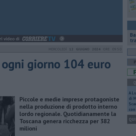
Ba
tr
MERCOLEDÌ
12 GIUGNO 2024
ORE 09:50
, ogni giorno 104 euro
Q
A L
Piccole e medie imprese protagoniste
di 
Scar
nella produzione di prodotto interno
con 
lordo regionale. Quotidianamente la
QUI
Toscana genera ricchezza per 382
milioni