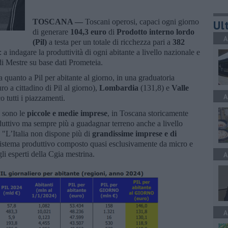
TOSCANA —
Toscani operosi, capaci ogni giorno
Ult
di generare
104,3 euro
di
Prodotto interno lordo
A
(Pil)
a testa per un totale di ricchezza pari a
382
: a indagare la produttività di ogni abitante a livello nazionale e
a di Mestre su base dati Prometeia.
a quanto a Pil per abitante al giorno, in una graduatoria
o a cittadino di Pil al giorno),
Lombardia
(131,8) e
Valle
A
o tutti i piazzamenti.
a sono le
piccole e medie imprese
, in Toscana storicamente
duttivo ma sempre più a guadagnar terreno anche a livello
: "L’Italia non dispone più di
grandissime imprese e di
 sistema produttivo composto quasi esclusivamente da micro e
gli esperti della Cgia mestrina.
A
A