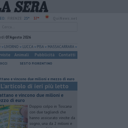
25°
37°
EO:
FIRENZE
QuiNews.net
rdì
07 Agosto 2026
O
LIVORNO
LUCCA
PISA
MASSA CARRARA
rviste
Animali
Pubblicità
Contatti
DICCI
SESTO FIORENTINO
vincono due milioni e mezzo di euro
Lavori sulla Firenze-Roma, i treni
L'articolo di ieri più letto
attano e vincono due milioni e
zzo di euro
Doppio colpo in Toscana
con due tagliandi che
hanno assicurato vincite da
sogno, una da 2 milioni e