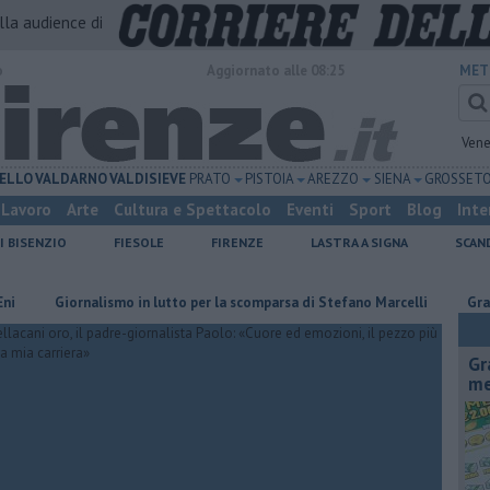
alla audience di
o
Aggiornato alle 08:25
MET
Vene
ELLO
VALDARNO
VALDISIEVE
PRATO
PISTOIA
AREZZO
SIENA
GROSSET
Lavoro
Arte
Cultura e Spettacolo
Eventi
Sport
Blog
Inte
I BISENZIO
FIESOLE
FIRENZE
LASTRA A SIGNA
SCAN
Giornalismo in lutto per la scomparsa di Stefano Marcelli
Grattano e 
Gr
me