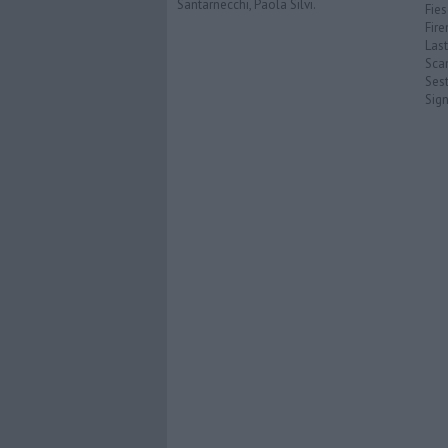
Santarnecchi, Paola Silvi.
Fies
Fire
Last
Scan
Sest
Sig