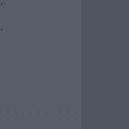
le di
zzi