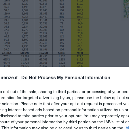
renze.it -
Do Not Process My Personal Information
a
per area provinciale, ecco in Toscana come si collocano i vari
ve si registra una media quotidiana di 210,6 euro pro capite. Di
to opt-out of the sale, sharing to third parties, or processing of your per
ionale e produttività giornaliera per
unità di lavoro full time
formation for targeted advertising by us, please use the below opt-out s
r selection. Please note that after your opt-out request is processed y
nità lavoro
eing interest-based ads based on personal information utilized by us or
r unità lavoro
disclosed to third parties prior to your opt-out. You may separately opt-
 unità lavoro
losure of your personal information by third parties on the IAB’s list of
r unità lavoro
. This information may also be disclosed by us to third parties on the
IA