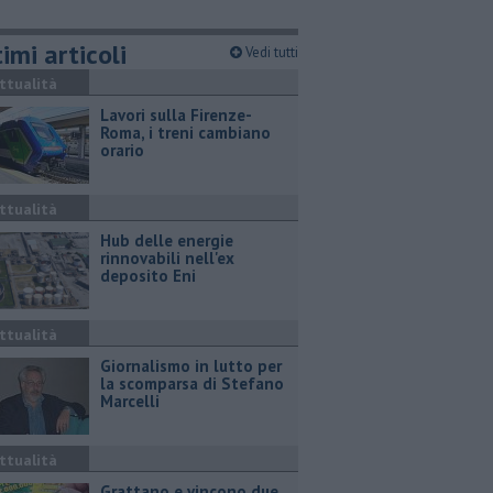
imi articoli
Vedi tutti
ttualità
Lavori sulla Firenze-
Roma, i treni cambiano
orario
ttualità
Hub delle energie
rinnovabili nell'ex
deposito Eni
ttualità
Giornalismo in lutto per
la scomparsa di Stefano
Marcelli
ttualità
Grattano e vincono due