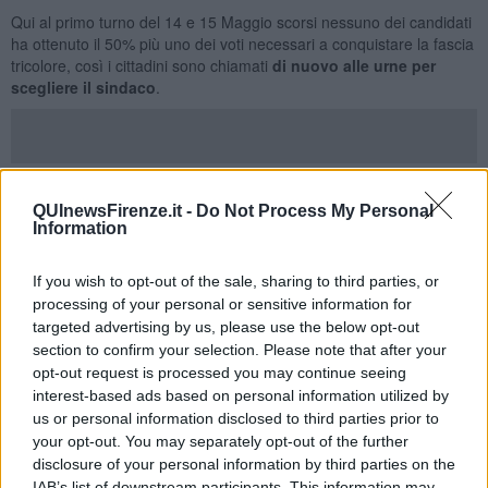
Qui al primo turno del 14 e 15 Maggio scorsi nessuno dei candidati
ha ottenuto il 50% più uno dei voti necessari a conquistare la fascia
tricolore, così i cittadini sono chiamati
di nuovo alle urne per
scegliere il sindaco
.
I seggi nelle città interessate saranno aperti
domenica 28 Maggio
dalle 7 alle 23, e lunedì 29 Maggio dalle 7 alle 15
. Lo scrutinio
QUInewsFirenze.it -
Do Not Process My Personal
inizierà subito dopo la chiusura delle operazioni di voto.
Information
Ecco le sfide.
If you wish to opt-out of the sale, sharing to third parties, or
I capoluoghi
processing of your personal or sensitive information for
targeted advertising by us, please use the below opt-out
A
Massa
si confrontano il sindaco uscente
Francesco Persiani
section to confirm your selection. Please note that after your
(35,42% al primo turno, coalizione formata da Francesco Persiani
opt-out request is processed you may continue seeing
sindaco, Lega, Forza Italia, Amici Apuani) e il candidato del
interest-based ads based on personal information utilized by
centrosinistra
Enzo Romolo Ricci
(29,95% al primo turno,
us or personal information disclosed to third parties prior to
coalizione formata da Pd, Massa è un'altra cosa, Per Massa,
your opt-out. You may separately opt-out of the further
Alleanza Verdi Sinistra.
disclosure of your personal information by third parties on the
A
Pisa
si misurano al ballottaggio il sindaco uscente
Michele Conti
IAB’s list of downstream participants. This information may