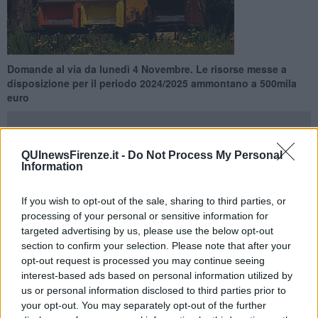
Domande al via da lunedì 4 Novembre. Le risorse messe a
disposizione per il periodo 2024/2025 ammontano a 500mila
euro
QUInewsFirenze.it -
Do Not Process My Personal
Information
TOSCANA —
Ammontano a 500mila euro le risorse messe a
disposizione per il periodo 2024/2025, (che si conclude il 30 giugno
If you wish to opt-out of the sale, sharing to third parties, or
2025) per interventi nel settore dell'apicoltura.
processing of your personal or sensitive information for
targeted advertising by us, please use the below opt-out
La Regione annuncia due specifici bandi per la lotta alle malattie, il
section to confirm your selection. Please note that after your
ripopolamento apistico, la razionalizzazione della transumanza e
opt-out request is processed you may continue seeing
l’acquisto di macchinari e sistemi di gestione delle produzioni
interest-based ads based on personal information utilized by
realizzati dagli apicoltori. Le domande per accedere ai contributi
us or personal information disclosed to third parties prior to
potranno essere presentate dal 4 Novembre al 20 Dicembre.
your opt-out. You may separately opt-out of the further