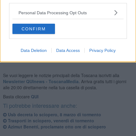
third parties.
Toscana aeroporti invita i passeggeri a informarsi e a seguire gli
Personal Data Processing Opt Outs
aggiornamenti, sui siti internet degli scali di Firenze e Pisa alla
pagina ''voli in tempo reale'' o a contattare la propria compagnia
CONFIRM
aerea.
Data Deletion
Data Access
Privacy Policy
Se vuoi leggere le notizie principali della Toscana iscriviti alla
Newsletter QUInews - ToscanaMedia.
Arriva gratis tutti i giorni
alle 20:00 direttamente nella tua casella di posta.
Basta cliccare
QUI
Ti potrebbe interessare anche:
Usb decreta lo sciopero, 8 marzo di tormento
Trasporti in sciopero, venerdì di tormento
Azimut Benetti, proclamate otto ore di sciopero