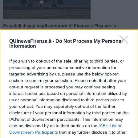
Possibili disagi negli aeroporti di Firenze e Pisa per lo
sciopero nazionale proclamato da Usl e Cub Trasporti e al
quale hanno aderito le Usb
QUInewsFirenze.it -
Do Not Process My Personal
Information
If you wish to opt-out of the sale, sharing to third parties, or
processing of your personal or sensitive information for
targeted advertising by us, please use the below opt-out
FIRENZE —
Sciopero nazionale dei trasporti l'8 marzo con
section to confirm your selection. Please note that after your
conseguente stop negli aeroporti anche toscani. A causa degli
opt-out request is processed you may continue seeing
scioperi, si legge in una nota di Toscana Aeroporti, potranno
interest-based ads based on personal information utilized by
intervenire modifiche alla normale attività operativa.
us or personal information disclosed to third parties prior to
Saranno tuttavia assicurati tutti i voli di Stato, umanitari e di
your opt-out. You may separately opt-out of the further
emergenza, nonché il trasporto di medicinali, merci deperibili,
disclosure of your personal information by third parties on the
animali vivi e o generi qualificati come di prima necessità per il
IAB’s list of downstream participants. This information may
rifornimento delle popolazioni e la continuità delle attività produttive.
also be disclosed by us to third parties on the
IAB’s List of
Downstream Participants
that may further disclose it to other