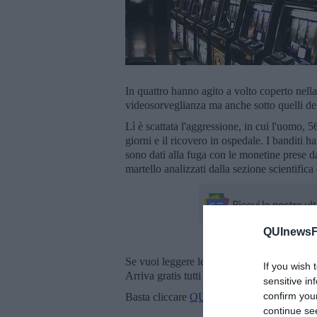
In quattro hanno agito a volto coperto nella
videosorveglianza ma anche sotto quelli del 
Lì è scattata l'aggressione, in cui l'uomo, 5
giorni e il ricovero in ospedale. I banditi 
sono dati alla fuga con le monetine prese da
martello analizzati dalla sezione scientific
QUInewsFi
Se vuoi leggere le notizie principali della T
If you wish 
Arriva gratis tutti i giorni alle 20:00 dirett
sensitive in
confirm you
Basta cliccare
QUI
continue se