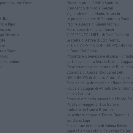
grammazione Cinema
Disincantato di Adolfo Santoro
Sorridendo di Nicola Belcari
Vignaioli e vini di Nadio Stronchi
MUNI
Le pregiate penne di Pierantonio Pardi
o a Ripoli
Pagine allegre di Gianni Micheli
enzano
Psico-cose di Federica Giusti
pi Bisenzio
VI PRESENTO I MIEI... di Dino Fiumalbi
ole
Le stelle di Astrea di Edit Permay
nze
STORIE VISPE MA NON TROPPO DISTR
ra a Signa
di Dario Dal Canto
dicci
Progettare il benessere di Erica Fiumalbi
o Fiorentino
La Toscana della birra di Davide Cappan
na
Cose strane e posti assurdi di Blue Lam
Storielba di Alessandro Canestrelli
NEURONEWS di Alberto Arturo Vergani
Pensieri della domenica di Libero Ventur
Fauda e balagan di Alfredo De Girolam
Enrico Catassi
Storie di ordinaria umanità di Nicolò Ste
Parole in viaggio di Tito Barbini
Turbative di Franco Bonciani
Lo scrittore sfigato di Enrico Guerrini e
Gordiano Lupi
Raccontare di Gusto di Rubina Rovini
Legalità e non solo di Salvatore Calleri