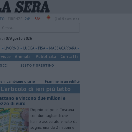
24°
38°
EO:
FIRENZE
QuiNews.net
rdì
07 Agosto 2026
O
LIVORNO
LUCCA
PISA
MASSA CARRARA
rviste
Animali
Pubblicità
Contatti
DICCI
SESTO FIORENTINO
mbiano orario
Fiamme in un edificio industriale
Il grande caldo no
L'articolo di ieri più letto
attano e vincono due milioni e
zzo di euro
Doppio colpo in Toscana
con due tagliandi che
hanno assicurato vincite da
sogno, una da 2 milioni e