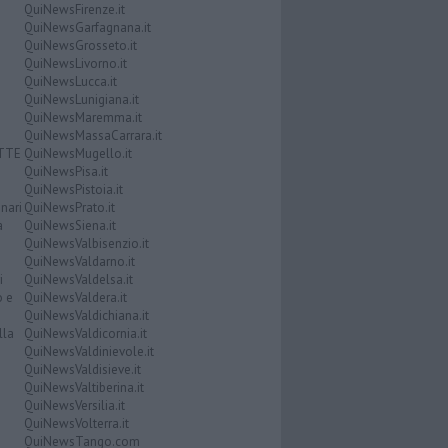
QuiNewsFirenze.it
QuiNewsGarfagnana.it
QuiNewsGrosseto.it
QuiNewsLivorno.it
QuiNewsLucca.it
QuiNewsLunigiana.it
QuiNewsMaremma.it
QuiNewsMassaCarrara.it
ATTE
QuiNewsMugello.it
QuiNewsPisa.it
QuiNewsPistoia.it
nari
QuiNewsPrato.it
a
QuiNewsSiena.it
QuiNewsValbisenzio.it
QuiNewsValdarno.it
i
QuiNewsValdelsa.it
o e
QuiNewsValdera.it
QuiNewsValdichiana.it
lla
QuiNewsValdicornia.it
QuiNewsValdinievole.it
QuiNewsValdisieve.it
QuiNewsValtiberina.it
QuiNewsVersilia.it
QuiNewsVolterra.it
QuiNewsTango.com