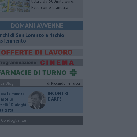
l'altra da 500mila euro.
Ecco come è andata
DOMANI AVVENNE
nchi di San Lorenzo a rischio
asferimento
ui Blog
di Riccardo Ferrucci
INCONTRI
ucca la mostra
D'ARTE
Marcello
selli “Dialoghi
la città"
Condoglianze