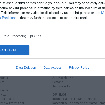
disclosed to third parties prior to your opt-out. You may separately opt-
losure of your personal information by third parties on the IAB’s list of
ella rapina in casa
. This information may also be disclosed by us to third parties on the
IA
con due lame
Participants
that may further disclose it to other third parties.
ti nella notte
l Data Processing Opt Outs
CONFIRM
EGORIE
RUBRICHE
naca
Le notizie di oggi
Data Deletion
Data Access
Privacy Policy
tica
Più Letti della settimana
alità
Più Letti del mese
nomia
Archivio Notizie
ura
Persone
rt
Toscani in TV
tacoli
rviste
QUI BLOG
nion Leader
Incontri d'arte di Riccardo Ferrucci
rese & Professioni
Racconti della domenica di Marco Celat