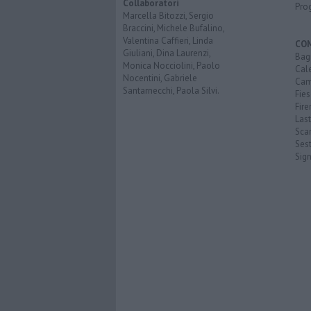
Collaboratori
Pro
Marcella Bitozzi, Sergio
Braccini, Michele Bufalino,
Valentina Caffieri, Linda
CO
Giuliani, Dina Laurenzi,
Bagn
Monica Nocciolini, Paolo
Cal
Nocentini, Gabriele
Cam
Santarnecchi, Paola Silvi.
Fies
Fire
Last
Scan
Sest
Sig