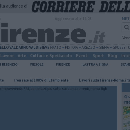
alla audience di
o
Aggiornato alle 16:08
MET
Vene
ELLO
VALDARNO
VALDISIEVE
PRATO
PISTOIA
AREZZO
SIENA
GROSSET
Lavoro
Arte
Cultura e Spettacolo
Eventi
Sport
Blog
Inte
I BISENZIO
FIESOLE
FIRENZE
LASTRA A SIGNA
SCAN
Iren sale al 100% di Etambiente
Lavori sulla Firenze-Roma, i treni ca
Gr
me