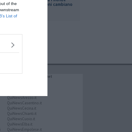
out of the
Roma, i treni cambiano
orario
 downstream
B’s List of
IL NETWORK QuiNews.net
QuiNewsAbetone.it
QuiNewsAmiata.it
QuiNewsAnimali.it
QuiNewsArezzo.it
QuiNewsCasentino.it
QuiNewsCecina.it
QuiNewsChianti.it
QuiNewsCuoio.it
QuiNewsElba.it
i
QuiNewsEmpolese.it