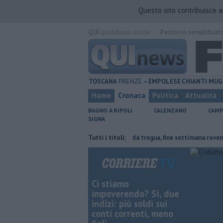
Questo sito contribuisce 
QUI
quotidiano online.
Percorso semplificat
TOSCANA
FIRENZE
EMPOLESE
CHIANTI
MUG
Home
Cronaca
Politica
Attualità
BAGNO A RIPOLI
CALENZANO
CAMP
SIGNA
 industriale
Il grande caldo non dà tregua, fine settimana rovente
Tutti i titoli:
Ci stiamo
impoverendo? Sì, due
indizi: più soldi sui
conti correnti, meno