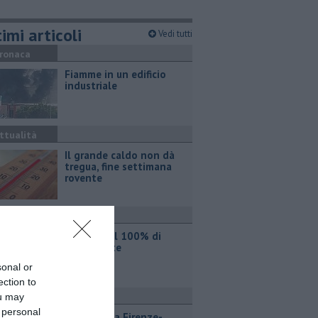
imi articoli
Vedi tutti
ronaca
Fiamme in un edificio
industriale
ttualità
Il grande caldo non dà
tregua, fine settimana
rovente
ttualità
Iren sale al 100% di
Etambiente
sonal or
ection to
ttualità
ou may
 personal
Lavori sulla Firenze-