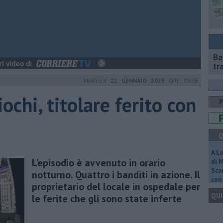
Ba
tr
MARTEDÌ
21 GENNAIO 2025
ORE 09:05
ochi, titolare ferito con
Q
A L
L'episodio è avvenuto in orario
di 
Scar
notturno. Quattro i banditi in azione. Il
con 
proprietario del locale in ospedale per
QUI
le ferite che gli sono state inferte