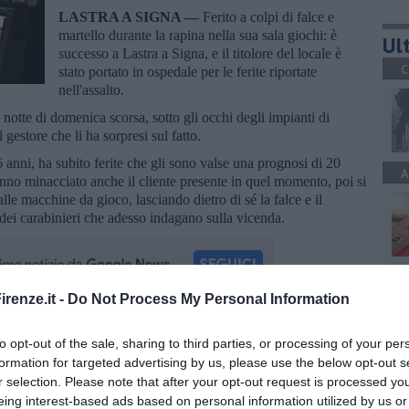
LASTRA A SIGNA —
Ferito a colpi di falce e
martello durante la rapina nella sua sala giochi: è
Ult
successo a Lastra a Signa, e il titolore del locale è
C
stato portato in ospedale per le ferite riportate
nell'assalto.
 notte di domenica scorsa, sotto gli occhi degli impianti di
gestore che li ha sorpresi sul fatto.
6 anni, ha subito ferite che gli sono valse una prognosi di 20
A
hanno minacciato anche il cliente presente in quel momento, poi si
lle macchine da gioco, lasciando dietro di sé la falce e il
a dei carabinieri che adesso indagano sulla vicenda.
A
renze.it -
Do Not Process My Personal Information
oscana iscriviti alla
Newsletter QUInews - ToscanaMedia.
to opt-out of the sale, sharing to third parties, or processing of your per
amente nella tua casella di posta.
formation for targeted advertising by us, please use the below opt-out s
A
r selection. Please note that after your opt-out request is processed y
eing interest-based ads based on personal information utilized by us or