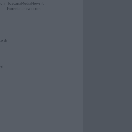
Don
ToscanaMediaNews.it
Fiorentinanews.com
le di
zzi