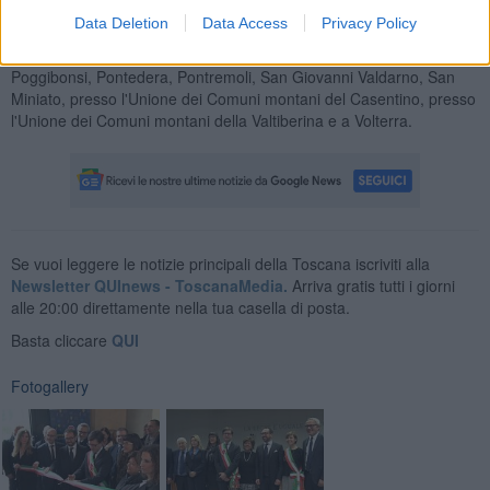
Data Deletion
Data Access
Privacy Policy
Nei prossimi mesi altri uffici di prossimità saranno aperti a Abbadia
San Salvatore, Capannori, Montepulciano, Montevarchi, Piombino,
Poggibonsi, Pontedera, Pontremoli, San Giovanni Valdarno, San
Miniato, presso l'Unione dei Comuni montani del Casentino, presso
l'Unione dei Comuni montani della Valtiberina e a Volterra.
Se vuoi leggere le notizie principali della Toscana iscriviti alla
Newsletter QUInews - ToscanaMedia.
Arriva gratis tutti i giorni
alle 20:00 direttamente nella tua casella di posta.
Basta cliccare
QUI
Fotogallery