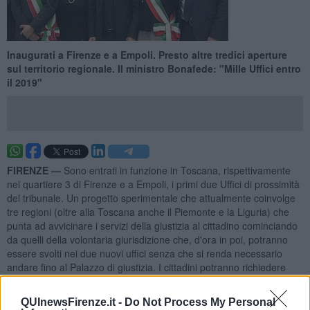
Inaugurati a Firenze e a Empoli. Presto altre tredici aperture
sul territorio regionale. Il ministro Bonafede: "Mille Uffici entro
il 2019"
FIRENZE —
Sono entrati in funzione in Toscana, rispettivamente
nel quartiere 3 di Firenze e a Empoli, i primi due Uffici di prossimità
del tribunale. Un progetto sperimentale che attualmente coinvolge
tre regioni (oltre alla Toscana anche il Piemonte e la Liguria) che
punta ad avvicinare i servizi della giustizia al cittadino cominciando
da quelli della volontaria giurisdizione che, d'ora in poi, potranno
essere svolti nei due nuovi uffici senza che si renda necessario
andare fino al Palazzo di giustizia. I cittadini potranno richiedere
documenti, svolgere pratiche ed esporre problematiche agli
avvocati. Anche le persone meno abbienti potranno trovare
QUInewsFirenze.it -
Do Not Process My Personal
risposte alle loro esigenze.