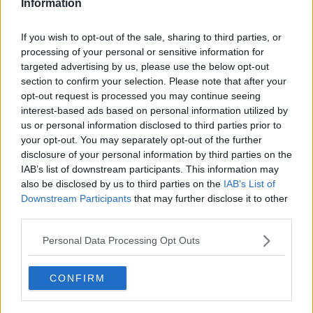
Information
Prima del taglio del nastro, in presenza del ministro della giustizia
Alfonso Bonafede, è stato firmato un protocollo fra i sindaci delle
If you wish to opt-out of the sale, sharing to third parties, or
due città interessate, l'assessore regionale Vittorio Bugli, la
processing of your personal or sensitive information for
presidente della Corte di Appello di Firenze Margherita Cassano,
targeted advertising by us, please use the below opt-out
quella del tribunale di Firenze Marilena Rizzo, il presidente
section to confirm your selection. Please note that after your
dell'Ordine degli avvocati Sergio Paparo.
opt-out request is processed you may continue seeing
interest-based ads based on personal information utilized by
us or personal information disclosed to third parties prior to
your opt-out. You may separately opt-out of the further
"Firenze è sempre stata un grande laboratorio di idee e di sfide,
disclosure of your personal information by third parties on the
sempre un passo avanti - ha dichiarato il ministro Bonafede -
IAB’s list of downstream participants. This information may
Questo è un esperimento che noi vogliamo riprodurre in tutta Italia.
also be disclosed by us to third parties on the
IAB’s List of
Il mio obiettivo è di avere mille uffici di prossimità entro il 2019.
Downstream Participants
that may further disclose it to other
Dobbiamo rinnovare l'immagine della giustizia in Italia. I cittadini la
third parties.
considerano anni luca distante da loro. Questo è un modo per
avvicinare la giustizia ai cittadini".
Personal Data Processing Opt Outs
"Gli uffici di prossimità, grazie anche alla collaborazione degli
avvocati, permetteranno ai cittadini di avere un unico punto di
CONFIRM
contatto, un riferimento vicino al luogo di residenza, in grado di
fornire nel tempo un servizio completo di orientamento e di
consulenza".