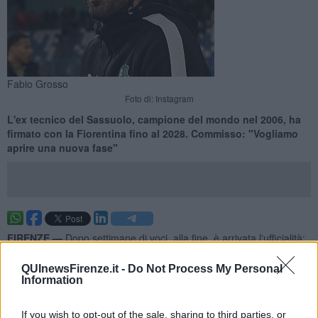
Fabio Grosso
Foto di: Instagram
L'ex tecnico del Sassuolo, campione del mondo nel 2006, ha
firmato con la Fiorentina fino al 2028. Commisso: "Vogliamo
aprire una nuova fase"
FIRENZE —
Dopo settimane di voci, alla fine, è arrivata l'ufficialità:
il nuovo tecnico della
Fiorentina
è il campione del mondo
Fabio
Grosso
, che ha lasciato il Sassuolo dopo una stagione più che
QUInewsFirenze.it -
Do Not Process My Personal
positiva in Serie A. Per lui un contratto fino al 30 Giugno 2028.
Information
Classe 1977, Grosso è diventato
un vero e proprio eroe
nazionale nel 2006
: suo il gol decisivo contro la Germania, nelle
If you wish to opt-out of the sale, sharing to third parties, or