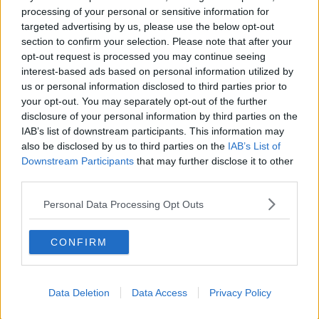
semifinali dei campionati del mondo, e il rigore che ha portato la
processing of your personal or sensitive information for
coppa in Italia nella sfida finale contro la Francia. In carriera, tra le
targeted advertising by us, please use the below opt-out
altre, ha indossato le maglie di
Palermo
,
Inter
,
Lione
e
Juventus
.
section to confirm your selection. Please note that after your
opt-out request is processed you may continue seeing
interest-based ads based on personal information utilized by
us or personal information disclosed to third parties prior to
your opt-out. You may separately opt-out of the further
Chiuso con il calcio giocato, Grosso ha intrapreso la carriera da
disclosure of your personal information by third parties on the
allenatore nel 2013 nel
settore giovanile della Juventus
. Il
IAB’s list of downstream participants. This information may
debutto alla guida di una prima squadra risale al 2017, sulla
panchina del Bari in Serie B. Nel corso della sua carriera, ha
also be disclosed by us to third parties on the
IAB’s List of
allenato anche l'Olympique Lione, il Frosinone e il Sassuolo,
Downstream Participants
that may further disclose it to other
centrando
due promozioni dalla Serie B alla Serie A
.
third parties.
"Siamo molto felici di accogliere Fabio Grosso alla Fiorentina - ha
Personal Data Processing Opt Outs
detto Giuseppe B. Commisso, presidente della Fiorentina - Fabio
non è soltanto un campione del mondo: è
un allenatore che si è
costruito il proprio percorso con lavoro, idee e risultati
,
CONFIRM
dimostrando di saper guidare squadre e affrontare sfide importanti.
Dopo una stagione difficile,
vogliamo aprire una nuova fase con
energia, ambizione e senso di responsabilità
".
Data Deletion
Data Access
Privacy Policy
"Ringrazio tutta la società, in particolare il presidente Commisso e
sua madre Catherine per avermi affidato la guida tecnica della