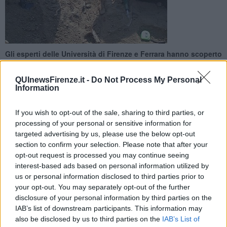
Gli esperti delle Università di Firenze e Ferrara hanno scoperto
come è morto l'uomo il cui scheletro fu rinvenuto nel 2006.
Secondo caso al mondo
QUInewsFirenze.it -
Do Not Process My Personal
Information
If you wish to opt-out of the sale, sharing to third parties, or
processing of your personal or sensitive information for
targeted advertising by us, please use the below opt-out
ROVIGO —
Un ritrovamento casuale, come spesso accade: lo
section to confirm your selection. Please note that after your
scheletro dell'uomo studiato dal team di esperti delle Università di
opt-out request is processed you may continue seeing
Firenze e Ferrara fu scoperto durante lo scavo di un
cantiere
del
interest-based ads based on personal information utilized by
metanodotto tra 2016 e 2017 in località La Larda di Gavello, non
us or personal information disclosed to third parties prior to
lontano da Rovigo.
your opt-out. You may separately opt-out of the further
Ora le ricerche hanno permesso di stabilire come quell'uomo
disclosure of your personal information by third parties on the
vissuto duemila anni fa morì: tutto lascia pensare che sia stato
IAB’s list of downstream participants. This information may
crocifisso
come Gesù.
also be disclosed by us to third parties on the
IAB’s List of