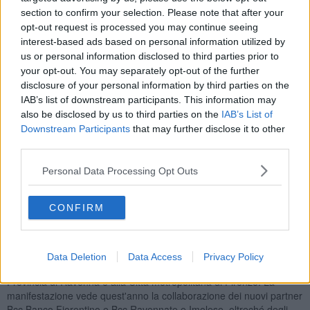
registrarsi fino al 15 maggio), sono 2.700 gli atleti iscritti (erano
section to confirm your selection. Please note that after your
2.834 all’edizione 2016). Tra loro, oltre 400 donne, circa 1112
opt-out request is processed you may continue seeing
esordienti, 365 toscani (dei quali oltre 150 fiorentini), 491 emiliano
interest-based ads based on personal information utilized by
romagnoli e oltre 90 atleti provenienti da 30 paesi (Albania,
us or personal information disclosed to third parties prior to
Argentina, Australia, Austria, Belgio, Brasile, Croazia, Francia,
your opt-out. You may separately opt-out of the further
Germania, Giappone, Gran Bretagna, India, Irlanda, Israele,
disclosure of your personal information by third parties on the
Kazakistan, Olanda, Perù, Polonia, Repubblica Ceca, Repubblica di
IAB’s list of downstream participants. This information may
San Marino, Romania, Russia, Slovenia, Spagna, Svezia, Svizzera,
also be disclosed by us to third parties on the
IAB’s List of
Turchia, Ucraina, Ungheria e Usa); iscritti anche 22 praticanti del
Downstream Participants
that may further disclose it to other
nordic walking, disciplina che assegnerà il sesto titolo italiano Csen
third parties.
di specialità.
Personal Data Processing Opt Outs
CONFIRM
L’ultramaratona, anche quest'anno denominata ‘Le vie del
Sangiovese’, è organizzata dall'associazione faentina 100 Km del
Passatore insieme all'omonima Società del Passatore, Uoei, Admo,
Csen e Cai, Consorzio Vini di Romagna, ai Comuni di Faenza,
Data Deletion
Data Access
Privacy Policy
Firenze, Fiesole, Borgo San Lorenzo, Marradi e Brisighella, alla
Provincia di Ravenna e alla Città metropolitana di Firenze. La
manifestazione vede quest'anno la collaborazione dei nuovi partner
Bcc Banco Fiorentino e Bcc Ravennate e Imolese, oltreché degli