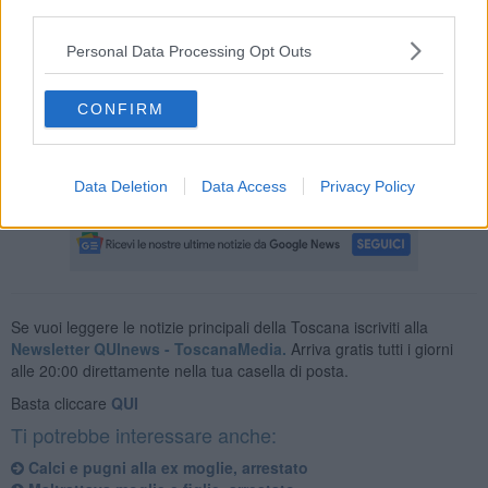
third parties.
Appena arrivato nei pressi dell'abitazione l'uomo ha
sfoderato un
Personal Data Processing Opt Outs
coltello a serramanico
e ha provato a colpire il nuovo compagno
della moglie, che però è riuscito a schivare il colpo. Quando i
carabinieri sono arrivati sul posto hanno trovato addosso all'uomo
CONFIRM
due bottiglie piene di alcol e con uno stoppino pronto per essere
acceso.
Due molotov
con cui qualche giorni prima l'uomo aveva
provato a incendiare l'appartamento della moglie, ma le fiamme
erano state subito domate.
Data Deletion
Data Access
Privacy Policy
Se vuoi leggere le notizie principali della Toscana iscriviti alla
Newsletter QUInews - ToscanaMedia.
Arriva gratis tutti i giorni
alle 20:00 direttamente nella tua casella di posta.
Basta cliccare
QUI
Ti potrebbe interessare anche:
Calci e pugni alla ex moglie, arrestato