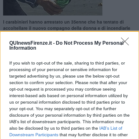
I carabinieri hanno arrestato un 35enne che ha tentato di
accoltellare il nuovo compagno della donna e di incendiarle
l'abitazione con due molotov
QUInewsFirenze.it -
Do Not Process My Personal
Information
If you wish to opt-out of the sale, sharing to third parties, or
processing of your personal or sensitive information for
FIRENZE —
L'uomo è di origini romena ed era già noto alle forze
targeted advertising by us, please use the below opt-out
dell'ordine, che questa volta
lo hanno condotto del carcere
section to confirm your selection. Please note that after your
Sollicciano
, con l'accusa di tentato incendio, minaccia aggravata e
opt-out request is processed you may continue seeing
porto abusivo di un coltello a serramanico.
interest-based ads based on personal information utilized by
Nella tarda serata di ieri
l'uomo si è presentato sotto la casa in cui
us or personal information disclosed to third parties prior to
la moglie, anche lei romena di 33 anni, vive con il suo nuovo
your opt-out. You may separately opt-out of the further
compagno. I due sarebbero in procinto di separarsi e la donna al
disclosure of your personal information by third parties on the
momento è in stato di gravidanza.
IAB’s list of downstream participants. This information may
also be disclosed by us to third parties on the
IAB’s List of
Downstream Participants
that may further disclose it to other