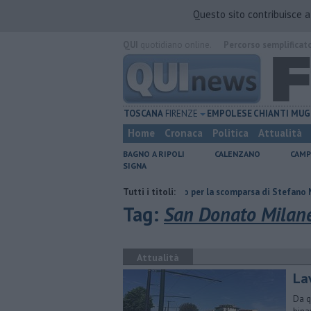
Questo sito contribuisce 
QUI
quotidiano online.
Percorso semplificat
TOSCANA
FIRENZE
EMPOLESE
CHIANTI
MUG
Home
Cronaca
Politica
Attualità
BAGNO A RIPOLI
CALENZANO
CAMP
SIGNA
sito Eni
Giornalismo in lutto per la scomparsa di Stefano Marcelli
Tutti i titoli:
Tag:
San Donato Milan
Attualità
La
Da q