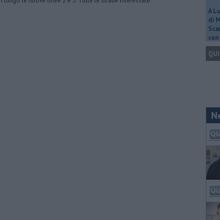
ri lungo le nuove linee 2 e 3. Tutte le strade interessate
A L
di 
Scar
con 
QUI
N