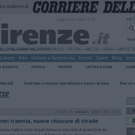
alla audience di
o
Aggiornato alle 18:45
MET
Vene
ELLO
VALDARNO
VALDISIEVE
PRATO
PISTOIA
AREZZO
SIENA
GROSSET
Lavoro
Arte
Cultura e Spettacolo
Eventi
Sport
Blog
Inte
I BISENZIO
FIESOLE
FIRENZE
LASTRA A SIGNA
SCAN
Grattano e vincono due milioni e mezzo di euro
Due ori nella Senna 
ese
LUNEDÌ
14 MAGGIO 2018
ORE 13:56
vori tramvia, nuove chiusure di strade
uesta mattina sono iniziati numerosi interventi di protezione dei
Q