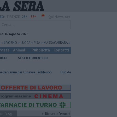
23°
37°
EO:
FIRENZE
QuiNews.net
rdì
07 Agosto 2026
O
LIVORNO
LUCCA
PISA
MASSA CARRARA
rviste
Animali
Pubblicità
Contatti
DICCI
SESTO FIORENTINO
per Ginevra Taddeucci
Hub delle energie rinnovabili nell'ex deposito Eni
ui Blog
di Riccardo Ferrucci