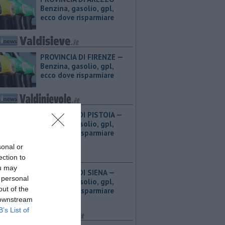
Benzina, gasolio, gpl,
ecco dove risparmiare
PROVINCIA DI FIRENZE — ​
Benzina, gasolio, gpl,
ecco dove risparmiare
PROVINCIA DI PISTOIA — ​
Benzina, gasolio, gpl,
ecco dove risparmiare
sonal or
ection to
ou may
PROVINCIA DI SIENA — ​
 personal
Benzina, gasolio, gpl,
out of the
ecco dove risparmiare
 downstream
B’s List of