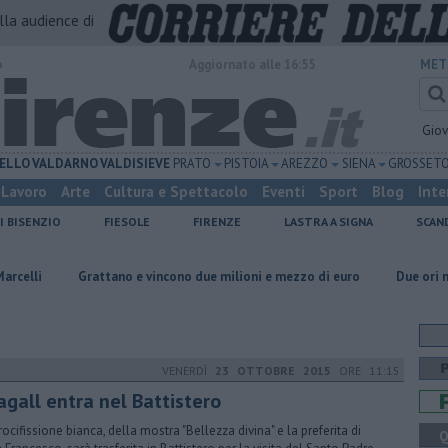
alla audience di
o
Aggiornato alle 16:55
MET
Gio
ELLO
VALDARNO
VALDISIEVE
PRATO
PISTOIA
AREZZO
SIENA
GROSSET
Lavoro
Arte
Cultura e Spettacolo
Eventi
Sport
Blog
Inte
I BISENZIO
FIESOLE
FIRENZE
LASTRA A SIGNA
SCAN
Grattano e vincono due milioni e mezzo di euro
Due ori nella Senna 
VENERDÌ
23 OTTOBRE 2015
ORE 11:15
agall entra nel Battistero
rocifissione bianca, della mostra "Bellezza divina" e la preferita di
Q