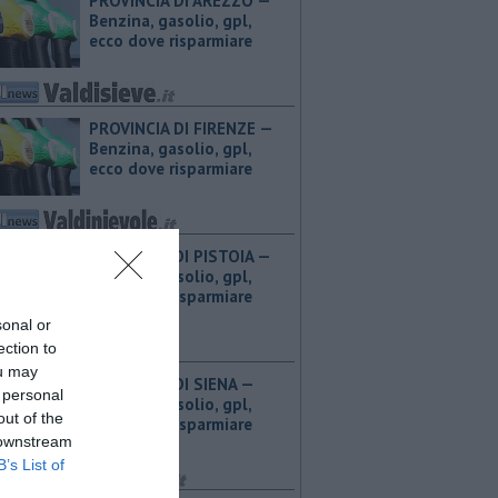
PROVINCIA DI AREZZO — ​
Benzina, gasolio, gpl,
ecco dove risparmiare
PROVINCIA DI FIRENZE — ​
Benzina, gasolio, gpl,
ecco dove risparmiare
PROVINCIA DI PISTOIA — ​
Benzina, gasolio, gpl,
ecco dove risparmiare
sonal or
ection to
ou may
PROVINCIA DI SIENA — ​
 personal
Benzina, gasolio, gpl,
out of the
ecco dove risparmiare
 downstream
B’s List of