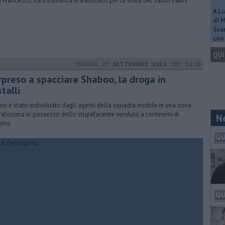
 Francesco, sarà trasferita in Battistero per la visita del Santo Padre
A L
di 
Scar
con 
QUI
VENERDÌ
27 SETTEMBRE 2019
ORE 14:06
rpreso a spacciare Shaboo, la droga in
stalli
mo è stato individuato dagli agenti della squadra mobile in una zona
ralissima in possesso dello stupefacente venduto a centesimi di
N
mmo