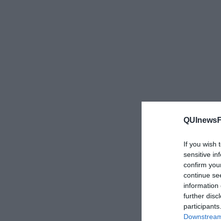
QUInewsFi
If you wish 
sensitive in
confirm you
continue se
information 
further disc
participants
Downstream 