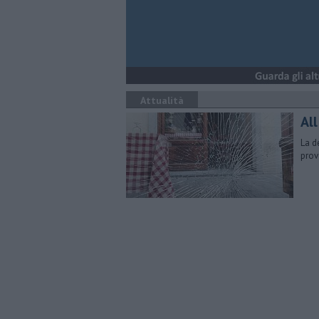
Attualità
Al
La d
prov