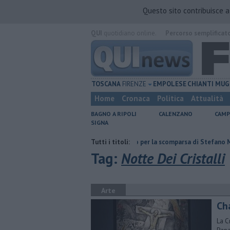
Questo sito contribuisce 
QUI
quotidiano online.
Percorso semplificat
TOSCANA
FIRENZE
EMPOLESE
CHIANTI
MUG
Home
Cronaca
Politica
Attualità
BAGNO A RIPOLI
CALENZANO
CAMP
SIGNA
ito Eni
Giornalismo in lutto per la scomparsa di Stefano Marcelli
Tutti i titoli:
Tag:
Notte Dei Cristalli
Arte
Ch
La C