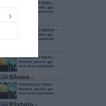
PROVINCIA DI SIENA — ​
Benzina, gasolio, gpl,
ecco dove risparmiare
PROVINCIA DI FIRENZE — ​
Benzina, gasolio, gpl,
ecco dove risparmiare
PROVINCIA DI PRATO — ​
Benzina, gasolio, gpl,
ecco dove risparmiare
PROVINCIA DI SIENA — ​
Benzina, gasolio, gpl,
ecco dove risparmiare