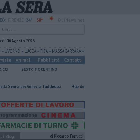
24°
38°
EO:
FIRENZE
QuiNews.net
vedì
06 Agosto 2026
O
LIVORNO
LUCCA
PISA
MASSA CARRARA
rviste
Animali
Pubblicità
Contatti
DICCI
SESTO FIORENTINO
per Ginevra Taddeucci
Hub delle energie rinnovabili nell'ex deposito Eni
ui Blog
di Riccardo Ferrucci