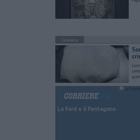
Papa
Cronaca
So
cri
L'uo
cent
gra
La Ford e il Pentagono