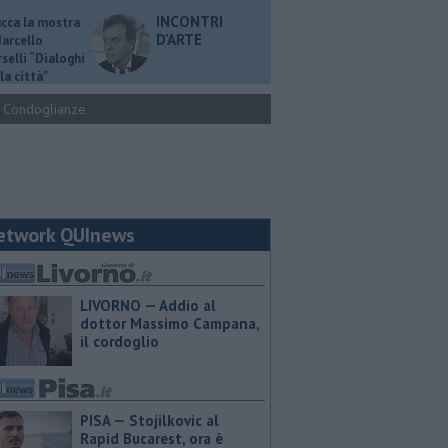
INCONTRI
ucca la mostra
D'ARTE
Marcello
selli “Dialoghi
la città"
Condoglianze
etwork QUInews
LIVORNO — Addio al
dottor Massimo Campana,
il cordoglio
PISA — Stojilkovic al
Rapid Bucarest, ora è