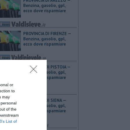
PROVINCIA DI AREZZO — ​
Benzina, gasolio, gpl,
ecco dove risparmiare
PROVINCIA DI FIRENZE — ​
Benzina, gasolio, gpl,
ecco dove risparmiare
PROVINCIA DI PISTOIA — ​
Benzina, gasolio, gpl,
ecco dove risparmiare
sonal or
ection to
ou may
PROVINCIA DI SIENA — ​
 personal
Benzina, gasolio, gpl,
out of the
ecco dove risparmiare
 downstream
B’s List of