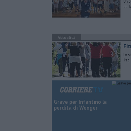
Un p
dei 
Attualità
Fit
Lo s
"reg
Grave per Infantino la
perdita di Wenger