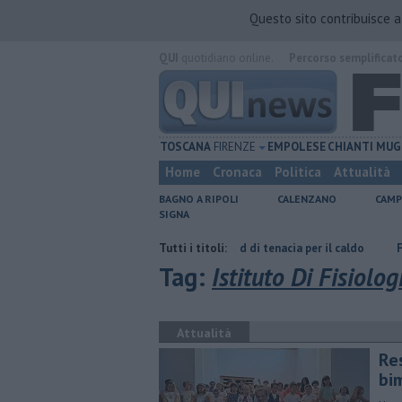
Questo sito contribuisce 
QUI
quotidiano online.
Percorso semplificat
TOSCANA
FIRENZE
EMPOLESE
CHIANTI
MUG
Home
Cronaca
Politica
Attualità
BAGNO A RIPOLI
CALENZANO
CAMP
SIGNA
eucci
Graticola meteo, record di tenacia per il caldo
Tutti i titoli:
Fipili, traffi
Tag:
Istituto Di Fisiolog
Attualità
Re
bim