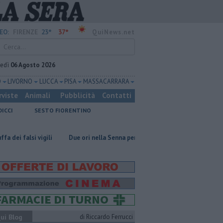
23°
37°
EO:
FIRENZE
QuiNews.net
vedì
06 Agosto 2026
O
LIVORNO
LUCCA
PISA
MASSA CARRARA
rviste
Animali
Pubblicità
Contatti
DICCI
SESTO FIORENTINO
 vigili
Due ori nella Senna per Ginevra Taddeucci
Graticola meteo,
ui Blog
di Riccardo Ferrucci