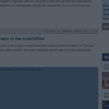
rogetto originale nato in Toscana è dedicato al training respiratorio
bambini con cardiopatie congenite complesse. Ecco come funziona
A L
di 
Scar
con 
QUI
VENERDÌ
12 APRILE 2024
ORE 17:10
ness sì ma scientifico
tudio su terza età e invecchiamento attivo punta a rendere la Toscana
ione della salute". Servono candidati dai 65 anni in su da monitorare
N