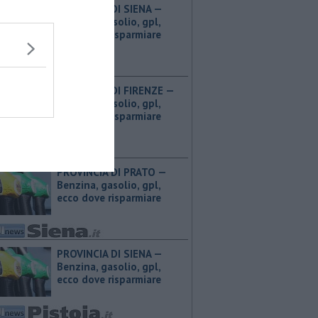
PROVINCIA DI SIENA — ​
Benzina, gasolio, gpl,
ecco dove risparmiare
PROVINCIA DI FIRENZE — ​
Benzina, gasolio, gpl,
ecco dove risparmiare
PROVINCIA DI PRATO — ​
Benzina, gasolio, gpl,
ecco dove risparmiare
PROVINCIA DI SIENA — ​
Benzina, gasolio, gpl,
ecco dove risparmiare