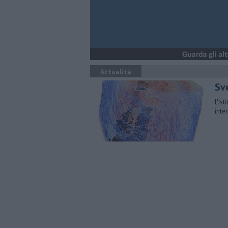
Attualità
Sve
L'Is
inte