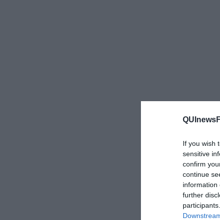
QUInewsFi
If you wish 
sensitive in
confirm you
continue se
information 
further disc
participants
Downstream 