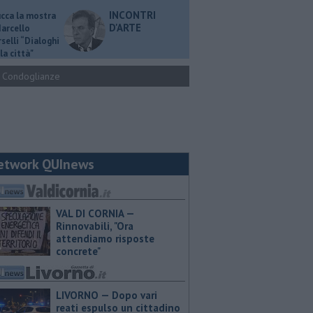
INCONTRI
ucca la mostra
D'ARTE
Marcello
selli “Dialoghi
la città"
Condoglianze
etwork QUInews
VAL DI CORNIA —
Rinnovabili, "Ora
attendiamo risposte
concrete"
LIVORNO — Dopo vari
reati espulso un cittadino