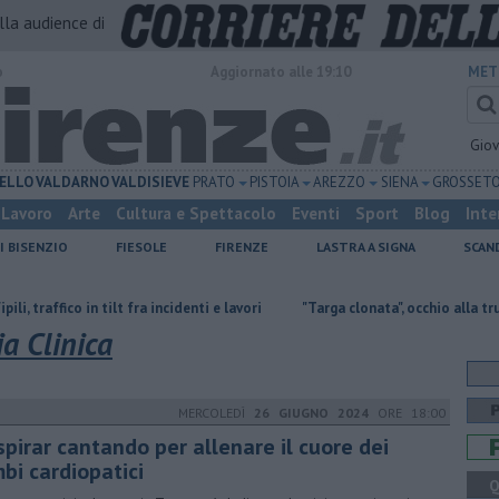
alla audience di
o
Aggiornato alle 19:10
MET
Gio
ELLO
VALDARNO
VALDISIEVE
PRATO
PISTOIA
AREZZO
SIENA
GROSSET
Lavoro
Arte
Cultura e Spettacolo
Eventi
Sport
Blog
Inte
I BISENZIO
FIESOLE
FIRENZE
LASTRA A SIGNA
SCAN
co in tilt fra incidenti e lavori
"Targa clonata", occhio alla truffa dei falsi
ia Clinica
MERCOLEDÌ
26 GIUGNO 2024
ORE 18:00
spirar cantando per allenare il cuore dei
bi cardiopatici
Q