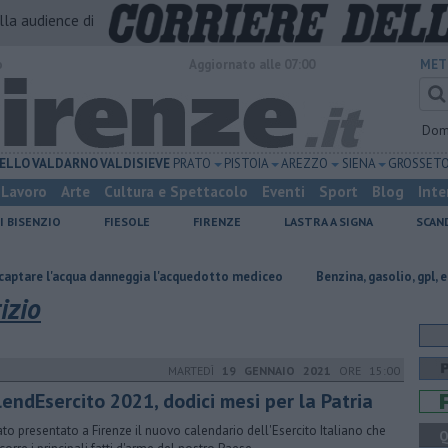
alla audience di
o
Aggiornato alle 07:00
MET
Dom
ELLO
VALDARNO
VALDISIEVE
PRATO
PISTOIA
AREZZO
SIENA
GROSSET
Lavoro
Arte
Cultura e Spettacolo
Eventi
Sport
Blog
Inte
I BISENZIO
FIESOLE
FIRENZE
LASTRA A SIGNA
SCAN
cqua danneggia l'acquedotto mediceo
​Benzina, gasolio, gpl, ecco dove r
izio
MARTEDÌ
19 GENNAIO 2021
ORE 15:00
lendEsercito 2021, dodici mesi per la Patria
tato presentato a Firenze il nuovo calendario dell'Esercito Italiano che
Q