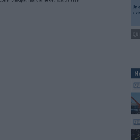
rcorre i principali fatti d'arme del nostro Paese
​Un 
civ
QUI
N