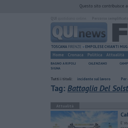
Questo sito contribuisce 
QUI
quotidiano online.
Percorso semplificat
TOSCANA
FIRENZE
EMPOLESE
CHIANTI
MUG
Home
Cronaca
Politica
Attualità
BAGNO A RIPOLI
CALENZANO
CAMP
SIGNA
Firenze
Muore a 61 anni in un incidente sul lavoro
Tutti i titoli:
Per captare l'a
Tag:
Battaglia Del Solst
Attualità
Ca
E' s