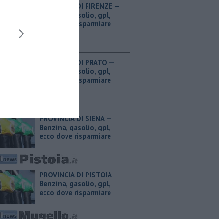
PROVINCIA DI FIRENZE — ​
Benzina, gasolio, gpl,
ecco dove risparmiare
PROVINCIA DI PRATO — ​
Benzina, gasolio, gpl,
ecco dove risparmiare
PROVINCIA DI SIENA — ​
Benzina, gasolio, gpl,
ecco dove risparmiare
PROVINCIA DI PISTOIA — ​
Benzina, gasolio, gpl,
ecco dove risparmiare