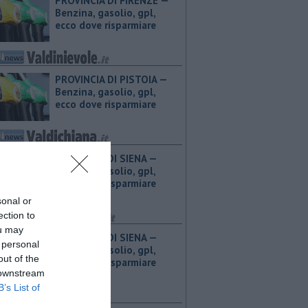
PROVINCIA DI FIRENZE — ​
Benzina, gasolio, gpl,
ecco dove risparmiare
PROVINCIA DI PISTOIA — ​
Benzina, gasolio, gpl,
ecco dove risparmiare
PROVINCIA DI SIENA — ​
Benzina, gasolio, gpl,
ecco dove risparmiare
sonal or
ection to
ou may
PROVINCIA DI SIENA — ​
 personal
Benzina, gasolio, gpl,
out of the
ecco dove risparmiare
 downstream
B’s List of