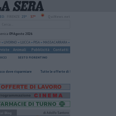
25°
37°
EO:
FIRENZE
QuiNews.net
enica
09 Agosto 2026
O
LIVORNO
LUCCA
PISA
MASSA CARRARA
rviste
Animali
Pubblicità
Contatti
DICCI
SESTO FIORENTINO
isparmiare
​Tutte le offerte di lavoro in provincia di Firenze
Muore a
ui Blog
di Adolfo Santoro