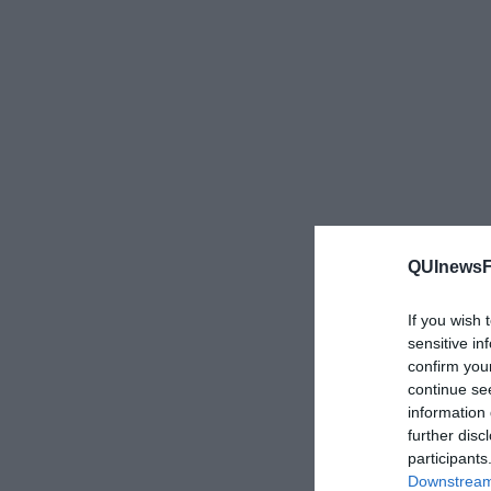
QUInewsFi
If you wish 
sensitive in
confirm you
continue se
information 
further disc
participants
Downstream 