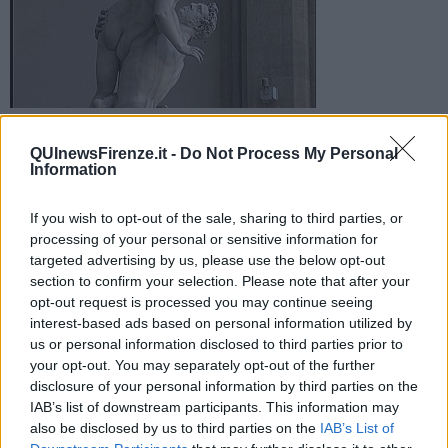
Il ragazzo è stato multato ma anche l'insegnante che
accompagnava la classe in gita. Sanzione anche per un
QUInewsFirenze.it -
Do Not Process My Personal
giovane entrato nella Fontana del Nettuno
Information
If you wish to opt-out of the sale, sharing to third parties, or
processing of your personal or sensitive information for
targeted advertising by us, please use the below opt-out
section to confirm your selection. Please note that after your
FIRENZE —
Multa da 160 euro per il ragazzo e per la
opt-out request is processed you may continue seeing
professoressa. Ecco come è finita la bravata di uno studente
interest-based ads based on personal information utilized by
spagnolo in gita scolastica a Firenze. Il diciassettenne era in piazza
us or personal information disclosed to third parties prior to
Signoria con la classe quando si era arrampicato sul Ratto delle
your opt-out. You may separately opt-out of the further
Sabine. I due docenti che accompagnavano i ragazzi l'hanno fatto
disclosure of your personal information by third parties on the
scendere ma i vigili erano già intervenuti multando sia il ragazzo
IAB’s list of downstream participants. This information may
che una dei due docenti perché minorenne.
also be disclosed by us to third parties on the
IAB’s List of
Contemporaneamente anche un altro ragazzo della comitiva era