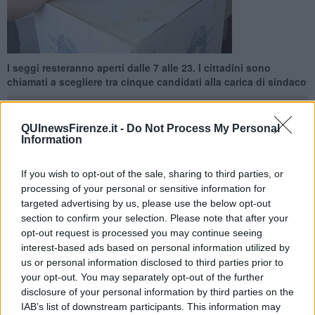
I seggi resteranno aperti dalle 7 alle 23. I cittadini sono
chiamati a scegliere tra cinque candidati alla carica di sindaco
QUInewsFirenze.it -
Do Not Process My Personal
Information
SESTO FIORENTINO —
Sesto Fiorentino al voto oggi per eleggere
If you wish to opt-out of the sale, sharing to third parties, or
l'amministrazione che guiderà la città per i prossimi cinque anni.
processing of your personal or sensitive information for
targeted advertising by us, please use the below opt-out
Cinque i candidati:
Pietro Pompeo Cavallo
sostenuto dal
section to confirm your selection. Please note that after your
Movimento Cinque Stelle;
Maria Tauriello
candidata di Lega Nord,
Fratelli d'Italia e Forza Italia;
Maurizio Quercioli
appoggiato dalle
opt-out request is processed you may continue seeing
liste Sesto Bene Comune e Insieme;
Lorenzo Falchi
sostenuto
interest-based ads based on personal information utilized by
dalla lista PerSesto e
Lorenzo Zambini,
candidato di Sesto Siamo
us or personal information disclosed to third parties prior to
Noi, Sesto Civica e Partito democratico.
your opt-out. You may separately opt-out of the further
disclosure of your personal information by third parties on the
IAB’s list of downstream participants. This information may