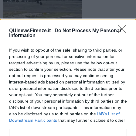
L'agitazione ha toccato anche gli scali di Pisa e Firenze,
QUInewsFirenze.it -
Do Not Process My Personal
Information
disagi per i viaggiatori che si trovano nei due aeroporti
If you wish to opt-out of the sale, sharing to third parties, or
processing of your personal or sensitive information for
targeted advertising by us, please use the below opt-out
section to confirm your selection. Please note that after your
FIRENZE —
All'aeroporto Vespucci di Firenze i voli cancellati per
opt-out request is processed you may continue seeing
ora sono quello in partenza per
Munich
delle ore 13.10 della Air
interest-based ads based on personal information utilized by
Dolomiti, quello delle 13.45 per
Ginevra
della Darwin Airline,
us or personal information disclosed to third parties prior to
l'aereo in partenza alle 14.25 per
Fracoforte
della Lufthansa e
your opt-out. You may separately opt-out of the further
quello delle 14.55 per
Birmingham
della compagnia aerea Flybe.
disclosure of your personal information by third parties on the
IAB’s list of downstream participants. This information may
also be disclosed by us to third parties on the
IAB’s List of
Downstream Participants
that may further disclose it to other
Pur non escludendo la possibilità di ritardi e cancellazioni di voli,
third parties.
l’
Enav
, la società che gestisce i servizi di controllo aereo, assicura