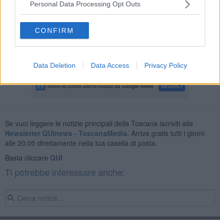
che “
saranno garantite le prestazioni indispensabili secondo
Personal Data Processing Opt Outs
normativa vigente
”.
Lo sciopero nazionale di
4 ore
del personale operativo dell’Enav
CONFIRM
(Ente nazionale di assistenza al volo) è stato indetto dalla sigla
sindacale Unica dalle
13 alle 17
, e coinvolgerà aeroporti nazionali e
compagnie aeree.
Data Deletion
Data Access
Privacy Policy
Se vuoi leggere le notizie principali della Toscana iscriviti alla
Newsletter QUInews - ToscanaMedia.
Arriva gratis tutti i giorni
alle 20:00 direttamente nella tua casella di posta.
Basta cliccare
QUI
Ti potrebbe interessare anche: