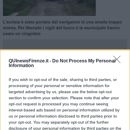
L'autista è stato portato dal navigatore in una strada troppo
stretta. Per liberarlo i vigili del fuoco e la municipale hanno
usato un cingolato
QUInewsFirenze.it -
Do Not Process My Personal
Information
SCANDICCI —
Una vera odissea quella dell'autista che, alla guida
dell'
autoarticolato
con targa rumena, si è avventurato in via
If you wish to opt-out of the sale, sharing to third parties, or
Triozzi a Scandicci seguendo le indicazioni del navigatore.
processing of your personal or sensitive information for
Peccato che sia rimasto incastrato senza più poter andare né
targeted advertising by us, please use the below opt-out
avanti né indietro.
section to confirm your selection. Please note that after your
opt-out request is processed you may continue seeing
interest-based ads based on personal information utilized by
us or personal information disclosed to third parties prior to
Alla fine c'è stato bisogno dell'intervento dei vigili del fuoco, della
your opt-out. You may separately opt-out of the further
polizia municipale e di alcuni cittadini che sono arrivati in suo
disclosure of your personal information by third parties on the