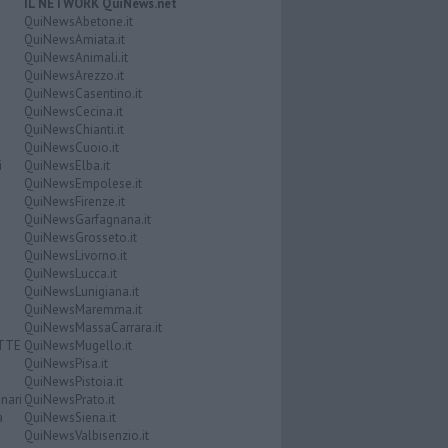
IL NETWORK QuiNews.net
QuiNewsAbetone.it
QuiNewsAmiata.it
QuiNewsAnimali.it
QuiNewsArezzo.it
QuiNewsCasentino.it
QuiNewsCecina.it
QuiNewsChianti.it
QuiNewsCuoio.it
i
QuiNewsElba.it
QuiNewsEmpolese.it
QuiNewsFirenze.it
QuiNewsGarfagnana.it
QuiNewsGrosseto.it
QuiNewsLivorno.it
QuiNewsLucca.it
QuiNewsLunigiana.it
QuiNewsMaremma.it
QuiNewsMassaCarrara.it
ATTE
QuiNewsMugello.it
QuiNewsPisa.it
QuiNewsPistoia.it
nari
QuiNewsPrato.it
a
QuiNewsSiena.it
QuiNewsValbisenzio.it