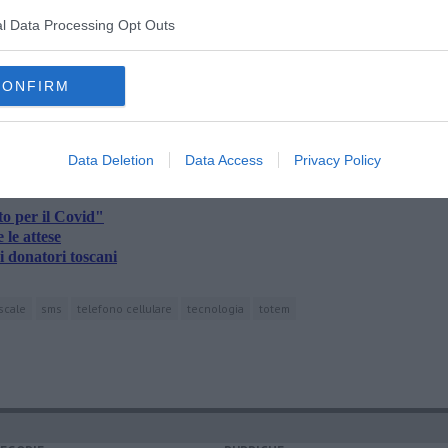
l Data Processing Opt Outs
CONFIRM
oscana iscriviti alla
Newsletter QUInews - ToscanaMedia.
amente nella tua casella di posta.
Data Deletion
Data Access
Privacy Policy
o per il Covid"
 le attese
i donatori toscani
iscale
sms
telefono cellulare
tecnologia
totem