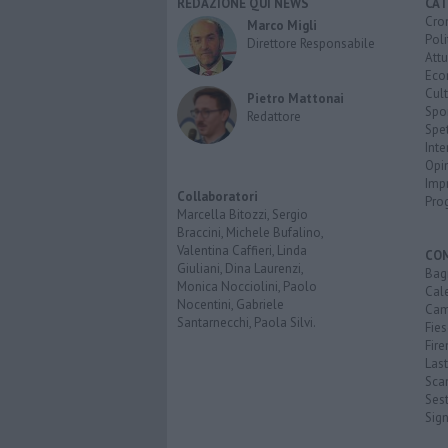
REDAZIONE QUI NEWS
CAT
Cro
Marco Migli
Poli
Direttore Responsabile
Attu
Eco
Cult
Pietro Mattonai
Spo
Redattore
Spet
Inte
Opi
Imp
Collaboratori
Pro
Marcella Bitozzi, Sergio
Braccini, Michele Bufalino,
Valentina Caffieri, Linda
CO
Giuliani, Dina Laurenzi,
Bagn
Monica Nocciolini, Paolo
Cal
Nocentini, Gabriele
Cam
Santarnecchi, Paola Silvi.
Fies
Fire
Last
Scan
Sest
Sig