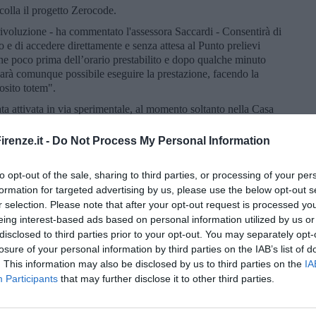
colla il progetto Zerocode.
rivoluzione - ha commentato l'assessora Saccardi - Consentirà di
o e di accedere direttamente e senza attesa al Punto prelievi
ione poco prima dell’orario prestabilito e dopo qualche minuto
“sarà comunque possibile eseguire la prestazione, facendo la
posito totem".
ata attivata in via sperimentale, al momento soltanto nella Casa
lità denominata self-accettazione.
renze.it -
Do Not Process My Personal Information
ntirà, il cittadino, durante la fase di prenotazione online sul
tazioni inserite nella sua ricetta elettronica consentono una
veloce, la modalità Self accettazione - spiega Andrea
to opt-out of the sale, sharing to third parties, or processing of your per
e innovazione di Regione Toscana -. In questo caso sarà possibile
formation for targeted advertising by us, please use the below opt-out s
ne dell’accettazione e stampando le etichette per le provette a un
r selection. Please note that after your opt-out request is processed y
amente al box prelievi. Inoltre, pagando l’eventuale ticket,
eing interest-based ads based on personal information utilized by us or
 referto potrà essere effettuato direttamente sul proprio Fascicolo
disclosed to third parties prior to your opt-out. You may separately opt-
o con la app SmartSST, senza necessità di muoversi da casa o di
losure of your personal information by third parties on the IAB’s list of
zio totalmente digitalizzato dalla A alla Z, un vero e proprio
. This information may also be disclosed by us to third parties on the
IA
ico, una nuova esperienza personale di cura del singolo e delle
Participants
that may further disclose it to other third parties.