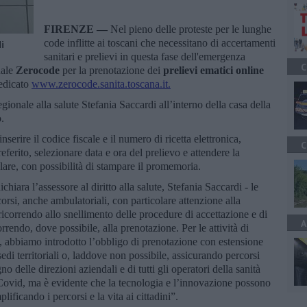
FIRENZE —
Nel pieno delle proteste per le lunghe
code inflitte ai toscani che necessitano di accertamenti
i
sanitari e prelievi in questa fase dell'emergenza
C
nale
Zerocode
per la prenotazione dei
prelievi ematici online
dedicato
www.zerocode.sanita.toscana.it.
egionale alla salute Stefania Saccardi all’interno della casa della
.
erire il codice fiscale e il numero di ricetta elettronica,
C
preferito, selezionare data e ora del prelievo e attendere la
lare, con possibilità di stampare il promemoria.
ichiara l’assessore al diritto alla salute, Stefania Saccardi - le
rcorsi, anche ambulatoriali, con particolare attenzione alla
 ricorrendo allo snellimento delle procedure di accettazione e di
A
orrendo, dove possibile, alla prenotazione. Per le attività di
ro, abbiamo introdotto l’obbligo di prenotazione con estensione
edi territoriali o, laddove non possibile, assicurando percorsi
o delle direzioni aziendali e di tutti gli operatori della sanità
-Covid, ma è evidente che la tecnologia e l’innovazione possono
ificando i percorsi e la vita ai cittadini”.