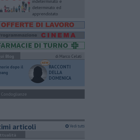
indeterminato e
determinato ed
apprendistato
ui Blog
di Marco Celati
RACCONTI
orie dopo il
DELLA
 bang
DOMENICA
Condoglianze
imi articoli
Vedi tutti
ttualità