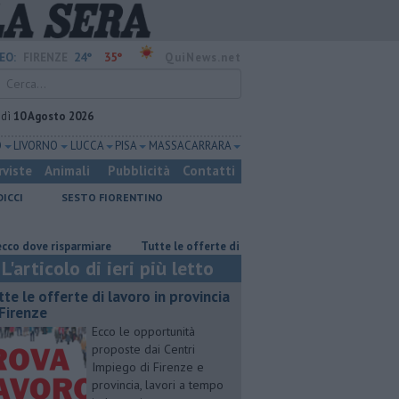
24°
35°
EO:
FIRENZE
QuiNews.net
edì
10 Agosto 2026
O
LIVORNO
LUCCA
PISA
MASSA CARRARA
rviste
Animali
Pubblicità
Contatti
DICCI
SESTO FIORENTINO
e risparmiare
​Tutte le offerte di lavoro in provincia di Firenze
Muo
L'articolo di ieri più letto
utte le offerte di lavoro in provincia
 Firenze
Ecco le opportunità
proposte dai Centri
Impiego di Firenze e
provincia, lavori a tempo