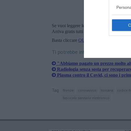
Persona
Se vuoi leggere le notizie principali della T
Arriva gratis tutti i giorni alle 20:00 dirett
Basta cliccare
QUI
Ti potrebbe interessare anche:
"Abbiamo pagato un prezzo molto alt
Radiologia senza sosta per recuperare
Plasma contro il Covid, ci sono i prim
Tag
firenze
coronavirus
toscana
codice f
fascicolo sanitario elettronico