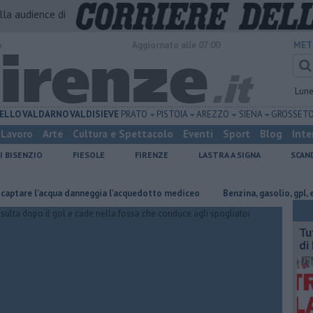
alla audience di
o
Aggiornato alle 07:00
MET
Lun
ELLO
VALDARNO
VALDISIEVE
PRATO
PISTOIA
AREZZO
SIENA
GROSSET
Lavoro
Arte
Cultura e Spettacolo
Eventi
Sport
Blog
Inte
I BISENZIO
FIESOLE
FIRENZE
LASTRA A SIGNA
SCAN
l'acqua danneggia l'acquedotto mediceo
​Benzina, gasolio, gpl, ecco dov
​T
di