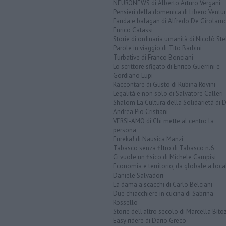
NEURONEWS di Alberto Arturo Vergani
Pensieri della domenica di Libero Ventur
Fauda e balagan di Alfredo De Girolam
Enrico Catassi
Storie di ordinaria umanità di Nicolò Ste
Parole in viaggio di Tito Barbini
Turbative di Franco Bonciani
Lo scrittore sfigato di Enrico Guerrini e
Gordiano Lupi
Raccontare di Gusto di Rubina Rovini
Legalità e non solo di Salvatore Calleri
Shalom La Cultura della Solidarietà di 
Andrea Pio Cristiani
VERSI-AMO di Chi mette al centro la
persona
Eureka! di Nausica Manzi
Tabasco senza filtro di Tabasco n.6
Ci vuole un fisico di Michele Campisi
Economia e territorio, da globale a loca
Daniele Salvadori
La dama a scacchi di Carlo Belciani
Due chiacchiere in cucina di Sabrina
Rossello
Storie dell'altro secolo di Marcella Bito
Easy ridere di Dario Greco