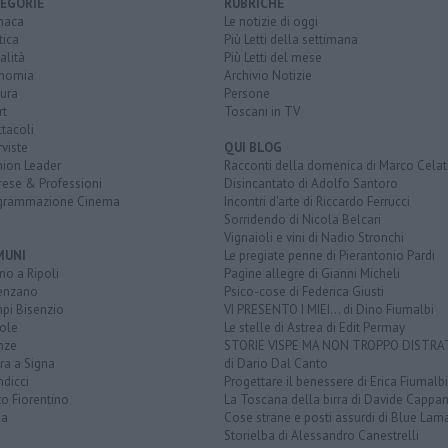
EGORIE
RUBRICHE
naca
Le notizie di oggi
tica
Più Letti della settimana
alità
Più Letti del mese
nomia
Archivio Notizie
ura
Persone
rt
Toscani in TV
tacoli
rviste
QUI BLOG
nion Leader
Racconti della domenica di Marco Celat
rese & Professioni
Disincantato di Adolfo Santoro
grammazione Cinema
Incontri d'arte di Riccardo Ferrucci
Sorridendo di Nicola Belcari
Vignaioli e vini di Nadio Stronchi
MUNI
Le pregiate penne di Pierantonio Pardi
o a Ripoli
Pagine allegre di Gianni Micheli
enzano
Psico-cose di Federica Giusti
pi Bisenzio
VI PRESENTO I MIEI... di Dino Fiumalbi
ole
Le stelle di Astrea di Edit Permay
nze
STORIE VISPE MA NON TROPPO DISTR
ra a Signa
di Dario Dal Canto
dicci
Progettare il benessere di Erica Fiumalbi
o Fiorentino
La Toscana della birra di Davide Cappan
na
Cose strane e posti assurdi di Blue Lam
Storielba di Alessandro Canestrelli