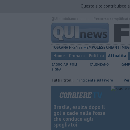
Questo sito contribuisce 
QUI
quotidiano online.
Percorso semplificat
TOSCANA
FIRENZE
EMPOLESE
CHIANTI
MUG
Home
Cronaca
Politica
Attualità
BAGNO A RIPOLI
CALENZANO
CAMP
SIGNA
di Firenze
Muore a 61 anni in un incidente sul lavoro
Tutti i titoli:
Per captare 
Brasile, esulta dopo il
gol e cade nella fossa
che conduce agli
spogliatoi