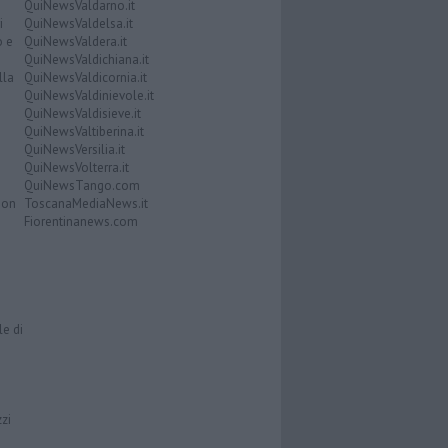
QuiNewsValdarno.it
i
QuiNewsValdelsa.it
o e
QuiNewsValdera.it
QuiNewsValdichiana.it
lla
QuiNewsValdicornia.it
QuiNewsValdinievole.it
QuiNewsValdisieve.it
QuiNewsValtiberina.it
QuiNewsVersilia.it
QuiNewsVolterra.it
QuiNewsTango.com
Don
ToscanaMediaNews.it
Fiorentinanews.com
le di
zzi