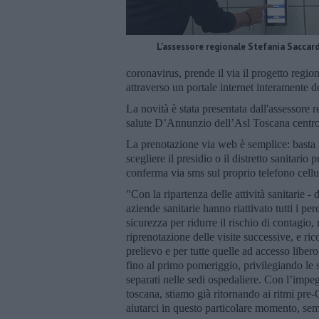
L'assessore regionale Stefania Saccard
coronavirus, prende il via il progetto regio
attraverso un portale internet interamente 
La novità è stata presentata dall'assessore r
salute D’Annunzio dell’Asl Toscana centro
La prenotazione via web è semplice: basta ins
scegliere il presidio o il distretto sanitario 
conferma via sms sul proprio telefono cellu
"Con la ripartenza delle attività sanitarie - d
aziende sanitarie hanno riattivato tutti i pe
sicurezza per ridurre il rischio di contagio,
riprenotazione delle visite successive, e ric
prelievo e per tutte quelle ad accesso libe
fino al primo pomeriggio, privilegiando le s
separati nelle sedi ospedaliere. Con l’impegn
toscana, stiamo già ritornando ai ritmi pre
aiutarci in questo particolare momento, sempl