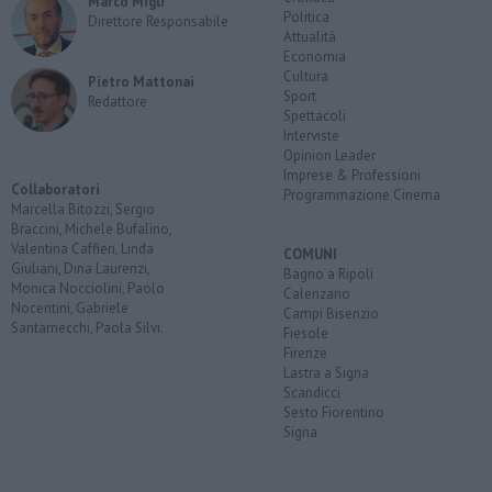
Marco Migli
Politica
Direttore Responsabile
Attualità
Economia
Cultura
Pietro Mattonai
Sport
Redattore
Spettacoli
Interviste
Opinion Leader
Imprese & Professioni
Collaboratori
Programmazione Cinema
Marcella Bitozzi, Sergio
Braccini, Michele Bufalino,
Valentina Caffieri, Linda
COMUNI
Giuliani, Dina Laurenzi,
Bagno a Ripoli
Monica Nocciolini, Paolo
Calenzano
Nocentini, Gabriele
Campi Bisenzio
Santarnecchi, Paola Silvi.
Fiesole
Firenze
Lastra a Signa
Scandicci
Sesto Fiorentino
Signa