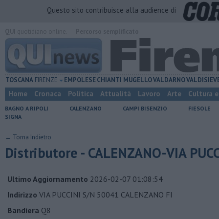
Questo sito contribuisce alla audience di
QUI
quotidiano online.
Percorso semplificato
TOSCANA
FIRENZE
EMPOLESE
CHIANTI
MUGELLO
VALDARNO
VALDISIEV
Home
Cronaca
Politica
Attualità
Lavoro
Arte
Cultura 
BAGNO A RIPOLI
CALENZANO
CAMPI BISENZIO
FIESOLE
SIGNA
← Torna Indietro
Distributore - CALENZANO-VIA PUCC
Ultimo Aggiornamento
2026-02-07 01:08:54
Indirizzo
VIA PUCCINI S/N 50041 CALENZANO FI
Bandiera
Q8