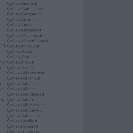
i
QuiNewsFirenze.it
QuiNewsGarfagnana.it
QuiNewsGrosseto.it
QuiNewsLivorno.it
QuiNewsLucca.it
QuiNewsLunigiana.it
QuiNewsMaremma.it
QuiNewsMassaCarrara.it
ATTE
QuiNewsMugello.it
QuiNewsPisa.it
QuiNewsPistoia.it
nari
QuiNewsPrato.it
a
QuiNewsSiena.it
QuiNewsValbisenzio.it
QuiNewsValdarno.it
i
QuiNewsValdelsa.it
o e
QuiNewsValdera.it
QuiNewsValdichiana.it
lla
QuiNewsValdicornia.it
QuiNewsValdinievole.it
QuiNewsValdisieve.it
QuiNewsValtiberina.it
QuiNewsVersilia.it
QuiNewsVolterra.it
QuiNewsTango.com