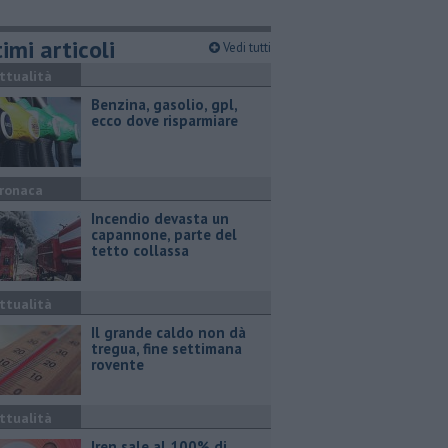
imi articoli
Vedi tutti
ttualità
​Benzina, gasolio, gpl,
ecco dove risparmiare
ronaca
Incendio devasta un
capannone, parte del
tetto collassa
ttualità
Il grande caldo non dà
tregua, fine settimana
rovente
ttualità
Iren sale al 100% di