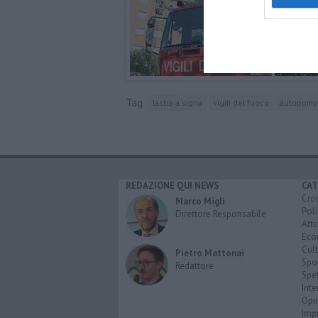
Tag
lastra a signa
vigili del fuoco
autopomp
REDAZIONE QUI NEWS
CAT
Cro
Marco Migli
Poli
Direttore Responsabile
Attu
Eco
Cult
Pietro Mattonai
Spo
Redattore
Spet
Inte
Opi
Imp