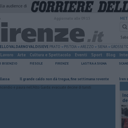
alla audience di
o
Aggiornato alle 09:15
MET
Sab
ELLO
VALDARNO
VALDISIEVE
PRATO
PISTOIA
AREZZO
SIENA
GROSSET
Lavoro
Arte
Cultura e Spettacolo
Eventi
Sport
Blog
Inte
I BISENZIO
FIESOLE
FIRENZE
LASTRA A SIGNA
SCAN
Il grande caldo non dà tregua, fine settimana rovente
Iren sale al 
In
de