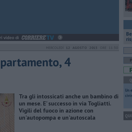
​B
ri
MERCOLEDÌ
12 AGOSTO 2015
ORE 11:30
ppartamento, 4
Q
​Un 
Tra gli intossicati anche un bambino di
civ
un mese. E' successo in via Togliatti.
Vigili del fuoco in azione con
QUI
un'autopompa e un'autoscala