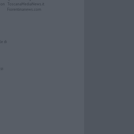
Don
ToscanaMediaNews.it
Fiorentinanews.com
le di
zzi