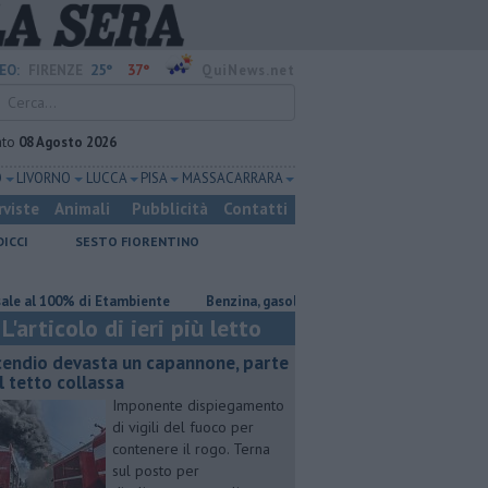
25°
37°
EO:
FIRENZE
QuiNews.net
ato
08 Agosto 2026
O
LIVORNO
LUCCA
PISA
MASSA CARRARA
rviste
Animali
Pubblicità
Contatti
DICCI
SESTO FIORENTINO
100% di Etambiente
​Benzina, gasolio, gpl, ecco dove risparmiare
Inc
L'articolo di ieri più letto
cendio devasta un capannone, parte
l tetto collassa
Imponente dispiegamento
di vigili del fuoco per
contenere il rogo. Terna
sul posto per