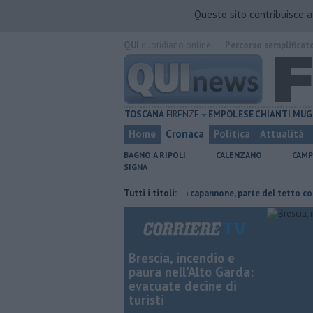
Questo sito contribuisce 
QUI
quotidiano online.
Percorso semplificat
TOSCANA
FIRENZE
EMPOLESE
CHIANTI
MUG
Home
Cronaca
Politica
Attualità
BAGNO A RIPOLI
CALENZANO
CAMP
SIGNA
 risparmiare
Incendio devasta un capannone, parte del tetto collassa
Tutti i titoli:
Brescia, incendio e
paura nell'Alto Garda:
evacuate decine di
turisti