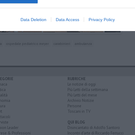
Data Deletion
Data Access
Privacy Policy
a
ospedale pediatrico meyer
carabinieri
ambulanza
EGORIE
RUBRICHE
naca
Le notizie di oggi
tica
Più Letti della settimana
alità
Più Letti del mese
nomia
Archivio Notizie
ura
Persone
rt
Toscani in TV
tacoli
rviste
QUI BLOG
nion Leader
Disincantato di Adolfo Santoro
rese & Professioni
Incontri d'arte di Riccardo Ferrucci