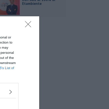
Etambiente
sonal or
ection to
ou may
 personal
out of the
 downstream
B’s List of