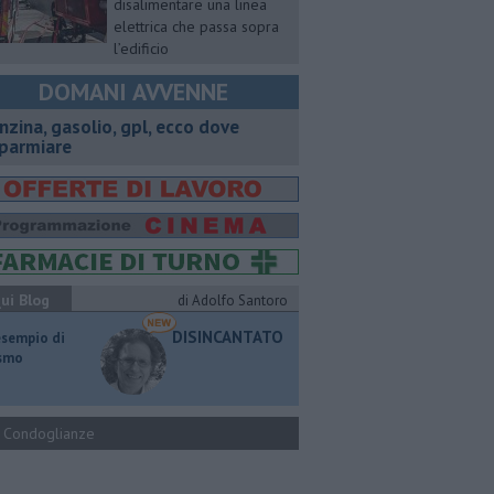
disalimentare una linea
elettrica che passa sopra
l’edificio
DOMANI AVVENNE
enzina, gasolio, gpl, ecco dove
sparmiare
ui Blog
di Adolfo Santoro
DISINCANTATO
esempio di
ismo
Condoglianze