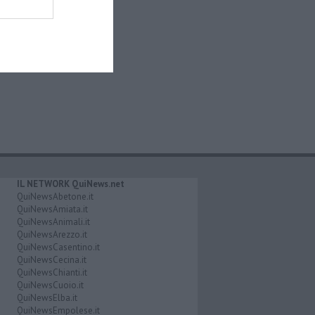
IL NETWORK QuiNews.net
QuiNewsAbetone.it
QuiNewsAmiata.it
QuiNewsAnimali.it
QuiNewsArezzo.it
QuiNewsCasentino.it
QuiNewsCecina.it
QuiNewsChianti.it
QuiNewsCuoio.it
QuiNewsElba.it
QuiNewsEmpolese.it