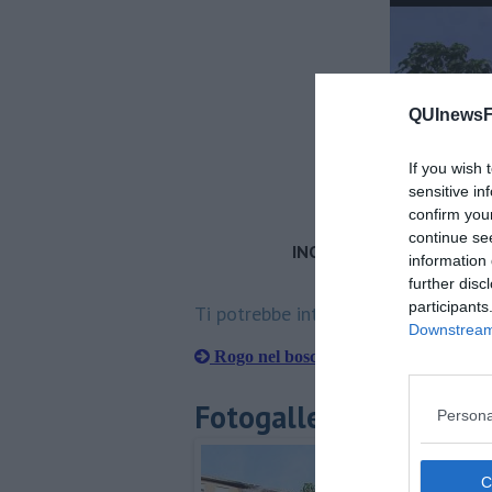
QUInewsFi
If you wish 
sensitive in
confirm you
continue se
INCENDIO APPARTAMENTO 
information 
further disc
participants
Ti potrebbe interessare anche:
Downstream 
Rogo nel bosco, evacuati 40 scout
Fotogallery
Persona