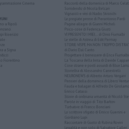
grammazione Cinema
Racconti della domenica di Marco Celat
Sorridendo di Nicola Belcari
Vignaioli e vini di Nadio Stronchi
MUNI
Le pregiate penne di Pierantonio Pardi
o a Ripoli
Pagine allegre di Gianni Micheli
enzano
Psico-cose di Federica Giusti
pi Bisenzio
VI PRESENTO I MIEI... di Dino Fiumalbi
ole
Le stelle di Astrea di Edit Permay
nze
STORIE VISPE MA NON TROPPO DISTR
ra a Signa
di Dario Dal Canto
dicci
Progettare il benessere di Erica Fiumalbi
o Fiorentino
La Toscana della birra di Davide Cappan
na
Cose strane e posti assurdi di Blue Lam
Storielba di Alessandro Canestrelli
NEURONEWS di Alberto Arturo Vergani
Pensieri della domenica di Libero Ventur
Fauda e balagan di Alfredo De Girolam
Enrico Catassi
Storie di ordinaria umanità di Nicolò Ste
Parole in viaggio di Tito Barbini
Turbative di Franco Bonciani
Lo scrittore sfigato di Enrico Guerrini e
Gordiano Lupi
Raccontare di Gusto di Rubina Rovini
Legalità e non solo di Salvatore Calleri