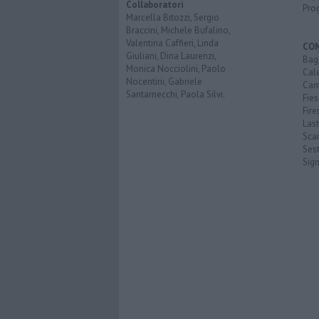
Collaboratori
Pro
Marcella Bitozzi, Sergio
Braccini, Michele Bufalino,
Valentina Caffieri, Linda
CO
Giuliani, Dina Laurenzi,
Bagn
Monica Nocciolini, Paolo
Cal
Nocentini, Gabriele
Cam
Santarnecchi, Paola Silvi.
Fies
Fire
Last
Scan
Sest
Sig