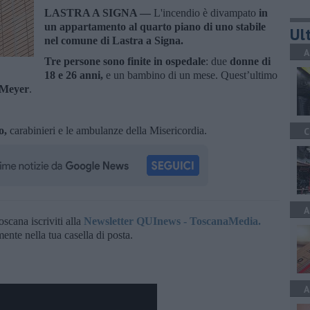
LASTRA A SIGNA —
L'incendio è divampato
in
un appartamento al quarto piano di uno stabile
Ult
nel comune di Lastra a Signa.
A
Tre persone sono finite in ospedale
: due
donne di
18 e 26 anni,
e un bambino di un mese. Quest’ultimo
o Meyer
.
o,
carabinieri e le ambulanze della Misericordia.
C
A
oscana iscriviti alla
Newsletter QUInews - ToscanaMedia.
amente nella tua casella di posta.
A