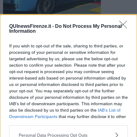
QUInewsFirenze.it -
Do Not Process My Personal
Il pregiudicato, fiorentino, abita a Pistoia ma è stato scoperto
Information
da una volante della Polizia mentre stava passeggiando nel
centro di Prato
If you wish to opt-out of the sale, sharing to third parties, or
processing of your personal or sensitive information for
targeted advertising by us, please use the below opt-out
section to confirm your selection. Please note that after your
opt-out request is processed you may continue seeing
interest-based ads based on personal information utilized by
PRATO —
Ha violato gli arresti domicliari ed è stato scoperto dalla
us or personal information disclosed to third parties prior to
polizia mentre passeggiava tranquillamente in viale Vittorio Veneto,
nel centro di Prato, guardando le vetrine dei negozi. Il protagonista
your opt-out. You may separately opt-out of the further
della vicenda è un pregiudicato di 44 anni, fiorentino e residente a
disclosure of your personal information by third parties on the
Pistoia.
IAB’s list of downstream participants. This information may
also be disclosed by us to third parties on the
IAB’s List of
Durante il controllo, gli agenti hanno trovato addosso all'uomo
Downstream Participants
that may further disclose it to other
anche un coltello a serramanico e sostanza stupefacente per uso
third parties.
personale. E così è scattato l'arresto per evasione.
Personal Data Processing Opt Outs