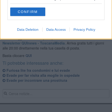
CONFIRM
Data Deletion
Data Access
Privacy Policy
Se vuoi leggere le notizie principali della Toscana iscriviti alla
Newsletter QUInews - ToscanaMedia.
Arriva gratis tutti i giorni
alle 20:00 direttamente nella tua casella di posta.
Basta cliccare
QUI
Ti potrebbe interessare anche:
Furiosa lite fra condomini e lui evade
Evade per far visita alla moglie in ospedale
Evade per incontrare una prostituta