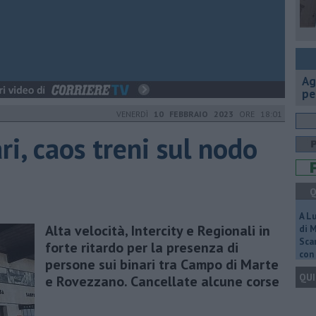
Ag
pe
VENERDÌ
10 FEBBRAIO 2023
ORE 18:01
ri, caos treni sul nodo
Q
A L
Alta velocità, Intercity e Regionali in
di 
Scar
forte ritardo per la presenza di
con 
persone sui binari tra Campo di Marte
QUI
e Rovezzano. Cancellate alcune corse