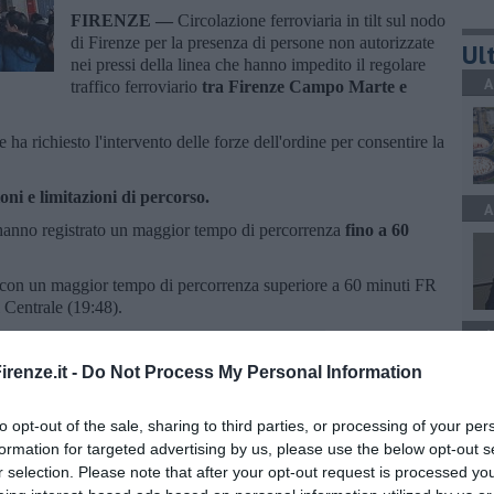
FIRENZE —
Circolazione ferroviaria in tilt sul nodo
di Firenze per la presenza di persone non autorizzate
Ult
nei pressi della linea che hanno impedito il regolare
A
traffico ferroviario
tra Firenze Campo Marte e
e ha richiesto l'intervento delle forze dell'ordine per consentire la
oni e limitazioni di percorso.
A
i hanno registrato un maggior tempo di percorrenza
fino a 60
o con un maggior tempo di percorrenza superiore a 60 minuti FR
 Centrale (19:48).
A
renze.it -
Do Not Process My Personal Information
to opt-out of the sale, sharing to third parties, or processing of your per
formation for targeted advertising by us, please use the below opt-out s
oscana iscriviti alla
Newsletter QUInews - ToscanaMedia.
S
r selection. Please note that after your opt-out request is processed y
amente nella tua casella di posta.