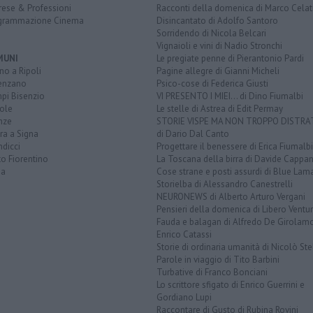
rese & Professioni
Racconti della domenica di Marco Celat
grammazione Cinema
Disincantato di Adolfo Santoro
Sorridendo di Nicola Belcari
Vignaioli e vini di Nadio Stronchi
MUNI
Le pregiate penne di Pierantonio Pardi
o a Ripoli
Pagine allegre di Gianni Micheli
enzano
Psico-cose di Federica Giusti
pi Bisenzio
VI PRESENTO I MIEI... di Dino Fiumalbi
ole
Le stelle di Astrea di Edit Permay
nze
STORIE VISPE MA NON TROPPO DISTR
ra a Signa
di Dario Dal Canto
dicci
Progettare il benessere di Erica Fiumalbi
o Fiorentino
La Toscana della birra di Davide Cappan
na
Cose strane e posti assurdi di Blue Lam
Storielba di Alessandro Canestrelli
NEURONEWS di Alberto Arturo Vergani
Pensieri della domenica di Libero Ventur
Fauda e balagan di Alfredo De Girolam
Enrico Catassi
Storie di ordinaria umanità di Nicolò Ste
Parole in viaggio di Tito Barbini
Turbative di Franco Bonciani
Lo scrittore sfigato di Enrico Guerrini e
Gordiano Lupi
Raccontare di Gusto di Rubina Rovini