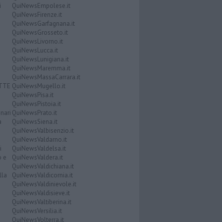
i
QuiNewsEmpolese.it
QuiNewsFirenze.it
QuiNewsGarfagnana.it
QuiNewsGrosseto.it
QuiNewsLivorno.it
QuiNewsLucca.it
QuiNewsLunigiana.it
QuiNewsMaremma.it
QuiNewsMassaCarrara.it
ATTE
QuiNewsMugello.it
QuiNewsPisa.it
QuiNewsPistoia.it
nari
QuiNewsPrato.it
a
QuiNewsSiena.it
QuiNewsValbisenzio.it
QuiNewsValdarno.it
i
QuiNewsValdelsa.it
o e
QuiNewsValdera.it
QuiNewsValdichiana.it
lla
QuiNewsValdicornia.it
QuiNewsValdinievole.it
QuiNewsValdisieve.it
QuiNewsValtiberina.it
QuiNewsVersilia.it
QuiNewsVolterra.it