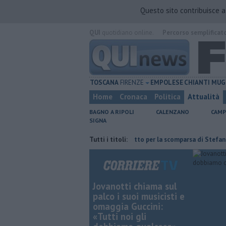
Questo sito contribuisce 
QUI
quotidiano online.
Percorso semplificat
TOSCANA
FIRENZE
EMPOLESE
CHIANTI
MUG
Home
Cronaca
Politica
Attualità
BAGNO A RIPOLI
CALENZANO
CAMP
SIGNA
ex deposito Eni
Giornalismo in lutto per la scomparsa di Stefano Marcel
Tutti i titoli:
Jovanotti chiama sul
palco i suoi musicisti e
omaggia Guccini:
«Tutti noi gli