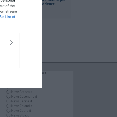
 personal
Ginevra Taddeucci
out of the
 downstream
B’s List of
IL NETWORK QuiNews.net
QuiNewsAbetone.it
QuiNewsAmiata.it
QuiNewsAnimali.it
QuiNewsArezzo.it
QuiNewsCasentino.it
QuiNewsCecina.it
QuiNewsChianti.it
QuiNewsCuoio.it
QuiNewsElba.it