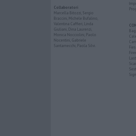
Imp
Collaboratori
Pro
Marcella Bitozzi, Sergio
Braccini, Michele Bufalino,
Valentina Caffieri, Linda
CO
Giuliani, Dina Laurenzi,
Bagn
Monica Nocciolini, Paolo
Cal
Nocentini, Gabriele
Cam
Santarnecchi, Paola Silvi.
Fies
Fire
Last
Scan
Sest
Sig