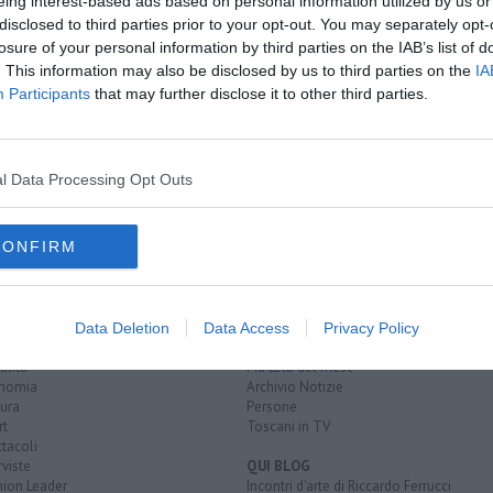
eing interest-based ads based on personal information utilized by us or
disclosed to third parties prior to your opt-out. You may separately opt-
losure of your personal information by third parties on the IAB’s list of
. This information may also be disclosed by us to third parties on the
IA
Participants
that may further disclose it to other third parties.
Firenze-Roma
l Data Processing Opt Outs
venezia santa lucia
napoli centrale
CONFIRM
EGORIE
RUBRICHE
naca
Le notizie di oggi
Data Deletion
Data Access
Privacy Policy
tica
Più Letti della settimana
alità
Più Letti del mese
nomia
Archivio Notizie
ura
Persone
rt
Toscani in TV
tacoli
rviste
QUI BLOG
nion Leader
Incontri d'arte di Riccardo Ferrucci