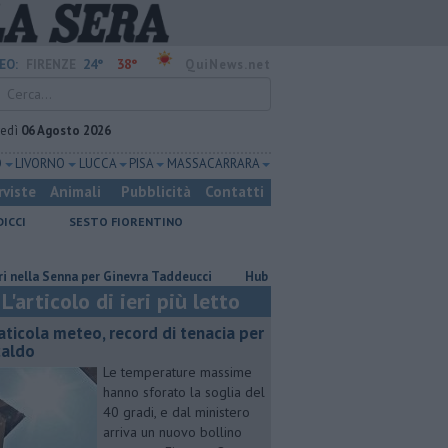
24°
38°
EO:
FIRENZE
QuiNews.net
vedì
06 Agosto 2026
O
LIVORNO
LUCCA
PISA
MASSA CARRARA
rviste
Animali
Pubblicità
Contatti
DICCI
SESTO FIORENTINO
 Senna per Ginevra Taddeucci
Hub delle energie rinnovabili nell'ex depos
L'articolo di ieri più letto
aticola meteo, record di tenacia per
 caldo
Le temperature massime
hanno sforato la soglia del
40 gradi, e dal ministero
arriva un nuovo bollino