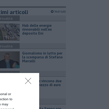
imi articoli
Vedi tutti
ttualità
Hub delle energie
rinnovabili nell'ex
deposito Eni
ttualità
Giornalismo in lutto per
la scomparsa di Stefano
Marcelli
ttualità
Grattano e vincono due
milioni e mezzo di euro
sonal or
ection to
port
ou may
Due ori nella Senna per