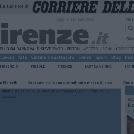
alla audience di
o
Aggiornato alle 18:45
MET
Gio
ELLO
VALDARNO
VALDISIEVE
PRATO
PISTOIA
AREZZO
SIENA
GROSSET
Lavoro
Arte
Cultura e Spettacolo
Eventi
Sport
Blog
Inte
I BISENZIO
FIESOLE
FIRENZE
LASTRA A SIGNA
SCAN
li
Grattano e vincono due milioni e mezzo di euro
Due ori nella
Gr
il