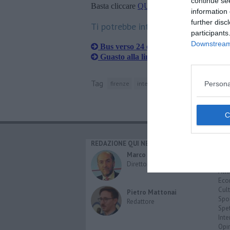
continue se
Basta cliccare
QUI
information 
further disc
Ti potrebbe interessare anche:
participants
Downstream 
Bus verso 24 ore di sciopero
Guasto alla linea frena i treni sulla 
Tag
Persona
firenze
intercity
firenze campo di marte
REDAZIONE QUI NEWS
CAT
Cro
Marco Migli
Poli
Direttore Responsabile
Attu
Eco
Cult
Pietro Mattonai
Spo
Redattore
Spet
Inte
Opi