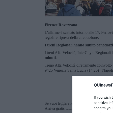
Firenze Rovezzano
.
L'allarme è scattato intorno alle 17, Ferrovi
regolare ripresa della circolazione.
I treni Regionali hanno subito cancellazi
I treni Alta Velocità, InterCity e Regional
minuti
.
Treno Alta Velocità direttamente coinvolt
9425 Venezia Santa Lucia (14:26) - Napoli
QUInewsFi
If you wish 
sensitive in
Se vuoi leggere le notizie principali della T
confirm you
Arriva gratis tutti i giorni alle 20:00 dirett