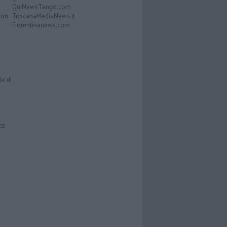
QuiNewsTango.com
Don
ToscanaMediaNews.it
Fiorentinanews.com
le di
zzi