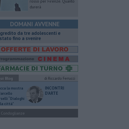
rosso per Firenze. Quanto
durerà
DOMANI AVVENNE
gredito da tre adolescenti e
stato fino a svenire
ui Blog
di Riccardo Ferrucci
INCONTRI
ucca la mostra
D'ARTE
Marcello
selli “Dialoghi
la città"
Condoglianze