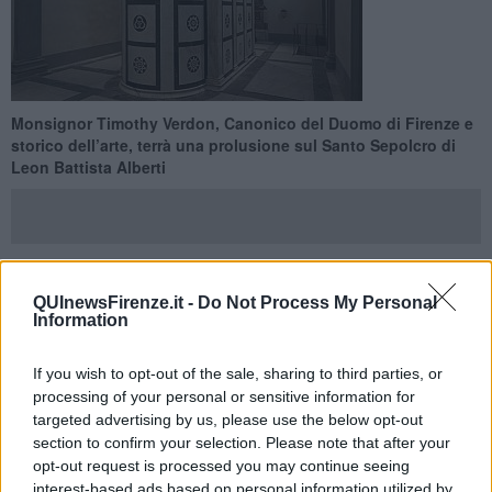
Monsignor Timothy Verdon, Canonico del Duomo di Firenze e
storico dell’arte, terrà una prolusione sul Santo Sepolcro di
Leon Battista Alberti
QUInewsFirenze.it -
Do Not Process My Personal
FIRENZE —
Venerdì Santo il Museo Marino Marini di Firenze,
Information
unico museo di arte contemporanea di Firenze e unico al mondo
ad avere al suo interno una chiesa consacrata, propone un evento
speciale e straordinario che intende coniugare arte e spiritualità e
If you wish to opt-out of the sale, sharing to third parties, or
offrire un’occasione di meditazione.
processing of your personal or sensitive information for
targeted advertising by us, please use the below opt-out
Venerdì 10 aprile, alle ore 19:00, in occasione delle celebrazioni
section to confirm your selection. Please note that after your
prepasquali, sarà visibile sui Social Network e sulla homepage del
opt-out request is processed you may continue seeing
sito del Museo (
www.museomarinomarini.it
) l’illuminazione a
interest-based ads based on personal information utilized by