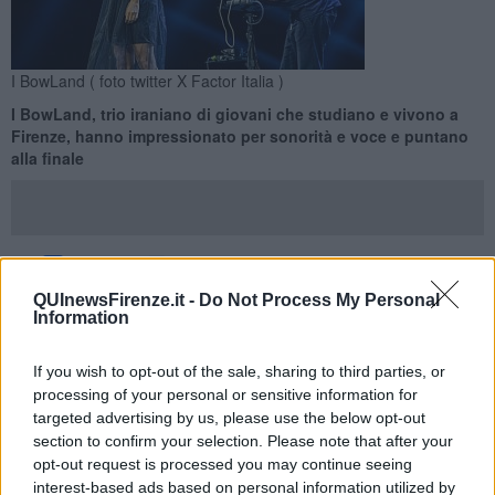
I BowLand ( foto twitter X Factor Italia )
I BowLand, trio iraniano di giovani che studiano e vivono a
Firenze, hanno impressionato per sonorità e voce e puntano
alla finale
MILANO —
I
BowLand
è uno dei gruppi rivelazione di X Factor, il
QUInewsFirenze.it -
Do Not Process My Personal
Information
talent musicale che negli anni ha lanciato nomi famosissimi della
canzone italiana.
If you wish to opt-out of the sale, sharing to third parties, or
Dopo avere impressionato nelle audizioni, il gruppo formato da
Lei
processing of your personal or sensitive information for
Low, Pejman e Saeed
, ha passato agevolmente il secondo step,
quello dei bootcamp e sarà atteso adesso dagli home visit, ultimo
targeted advertising by us, please use the below opt-out
traguardo da tagliare prima di approdare ai tanto attesi live.
section to confirm your selection. Please note that after your
opt-out request is processed you may continue seeing
interest-based ads based on personal information utilized by