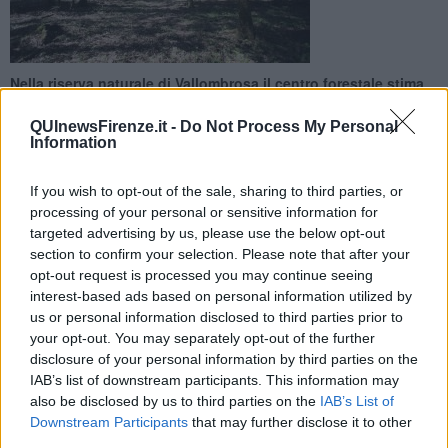
Nella riserva naturale di Vallombrosa il centro forestale stima
tra i 15 ei 20mila alberi abbattuti dal vento, compresi abeti
ultracentenari
QUInewsFirenze.it -
Do Not Process My Personal
Information
If you wish to opt-out of the sale, sharing to third parties, or
processing of your personal or sensitive information for
targeted advertising by us, please use the below opt-out
FIRENZE —
I danni, secondo quanto comunicato, sono stati
section to confirm your selection. Please note that after your
registrati nella notte tra il 4 e 5 marzo scorsi con gli alberi che sono
opt-out request is processed you may continue seeing
stati letteralmente sradicati, sollevati e mandati a terra da
raffiche
interest-based ads based on personal information utilized by
che hanno raggiunto i 150, 160 chilometri orari
. Un uragano
us or personal information disclosed to third parties prior to
che per ore si è tenuto sui 100 all'ora.
your opt-out. You may separately opt-out of the further
"Non si può essere più esatti perché il bosco è impenetrabile e non
disclosure of your personal information by third parties on the
ci possiamo avvicinare, è rischioso; ci sono piante pericolanti
IAB’s list of downstream participants. This information may
dappertutto", spiega
Luca Torrini del Corpo Forestale dello
also be disclosed by us to third parties on the
IAB’s List of
Stato
e direttore di Vallombrosa.
Downstream Participants
that may further disclose it to other
third parties.