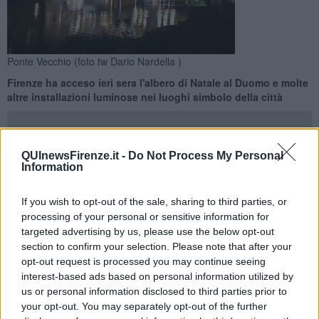
Ponte Vecchio (foto tw Dario Nardella )
Firenze ha acceso ieri sera l'albero di Natale al Duomo e molte
altre installazioni luminose nei luoghi simbolo della città
QUInewsFirenze.it -
Do Not Process My Personal
Information
FIRENZE —
Firenze si illumina e lo fa in maniera speciale. Ieri sera
è stato acceso l'albero di Natale al
Duomo
, come da tradizione, ma
If you wish to opt-out of the sale, sharing to third parties, or
la città è stata vestita di luci in molti altri luoghi simbolici.
processing of your personal or sensitive information for
targeted advertising by us, please use the below opt-out
Uno tra gli altri
Santa Maria Novella
, con un albero che ha
section to confirm your selection. Please note that after your
riscosso successo per la sua particolarità. Luci anche su
Ponte
opt-out request is processed you may continue seeing
Vecchio
.
interest-based ads based on personal information utilized by
us or personal information disclosed to third parties prior to
your opt-out. You may separately opt-out of the further